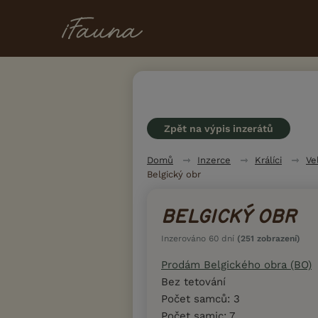
Zpět na výpis inzerátů
Domů
Inzerce
Králíci
Ve
Belgický obr
BELGICKÝ OBR
Inzerováno 60 dní
(251 zobrazení)
Prodám Belgického obra (BO)
Bez tetování
Počet samců: 3
Počet samic: 7