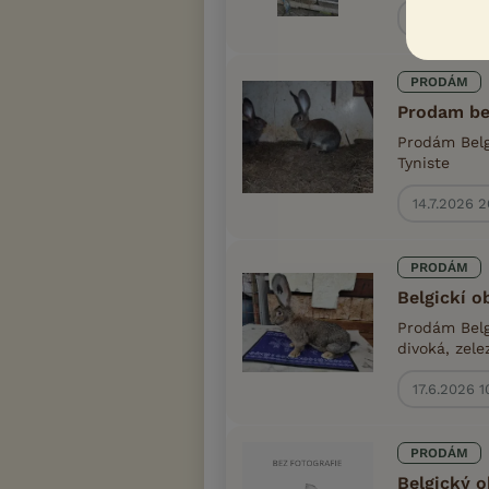
4.8.2026 0
PRODÁM
Prodam be
Prodám Belg
Tyniste
14.7.2026 
PRODÁM
Belgickí o
Prodám Belg
divoká, zele
17.6.2026 1
PRODÁM
Belgický 