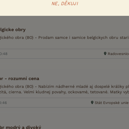
NE, DĚKUJI
7:50
Humpolec, okr.
lgicke obry
ického obra (BO) - Prodam samce i samice belgickych obru star
20:48
Radovesnice 
br - rozumní cena
ického obra (BO) - Nabízím nádherné mladé aj dospelé králiky p
zitá, cierna. Velmi kludnej povahy, ockovamé, tetované. Matky vy
0:46
Stát Evropské uni
obr modrý a divoký