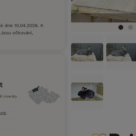
é dne 10.04.2026. K
. Jsou očkování,
t
lší inzeráty
aste