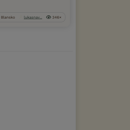
. Blansko
lukasnav...
346×