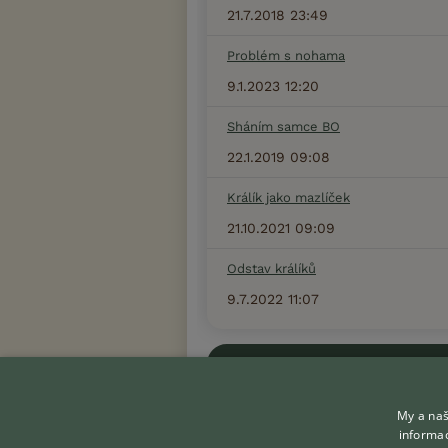
21.7.2018 23:49
Problém s nohama
9.1.2023 12:20
Sháním samce BO
22.1.2019 09:08
Králík jako mazlíček
21.10.2021 09:09
Odstav králíků
9.7.2022 11:07
Zobrazit více diskusí
My a naš
informac