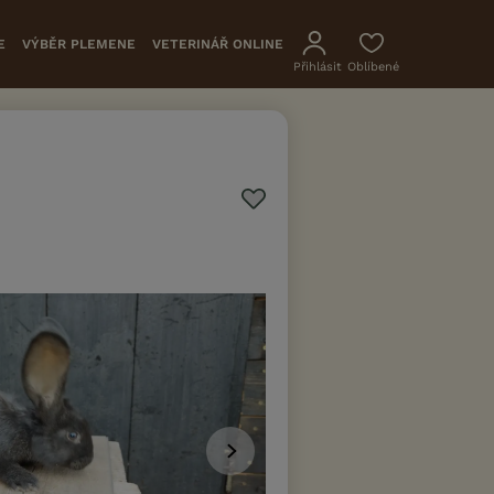
E
VÝBĚR PLEMENE
VETERINÁŘ ONLINE
Přihlásit
Oblíbené