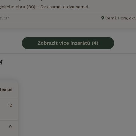
ického obra (BO) - Dva samci a dva samci
23:37
Černá Hora, okr
Zobrazit více inzerátů (4)
M
Reakcí
12
9