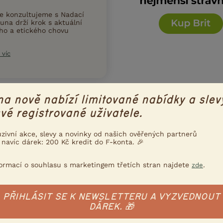
ce konzultujeme s Nadací
una drží krok s aktuální
ního a etického chovu
 víc
Poslat inzerát e-mailem
na nově nabízí limitované nabídky a slev
nzerát
vé registrované uživatele.
uzivní akce, slevy a novinky od našich ověřených partnerů
 navíc dárek: 200 Kč kredit do F-konta. 🎉
S NABÍDKOU
BELGICKÝ OBR (BO)
formací o souhlasu s marketingem třetích stran najdete
.
zde
obr modrý
PŘIHLÁSIT SE K NEWSLETTERU A VYZVEDNOUT
ického obra (BO) - Hezký den, Z důvodu omezení chovu nabízím
DÁREK. 🎁
ě oceněné po dvou vrzích. A jednu letošní samici z ledna z důvod