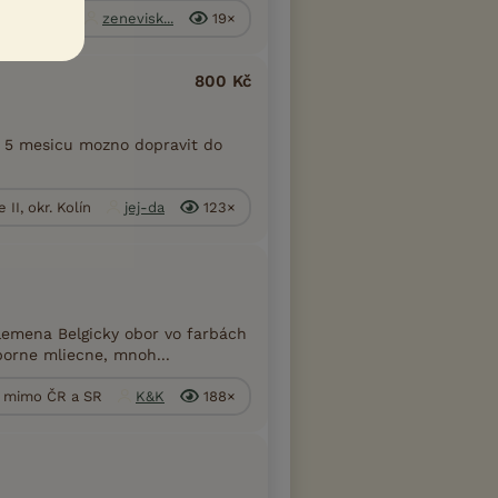
 Pelhřimov
zenevisk...
19×
800 Kč
i 5 mesicu mozno dopravit do
II, okr. Kolín
jej-da
123×
lemena Belgicky obor vo farbách
borne mliecne, mnoh...
e mimo ČR a SR
K&K
188×