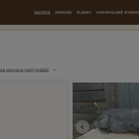
INZERCE
DISKUSE
ČLÁNKY
CHOVATELSKÉ STANIC
lká plemena (obři) králíků