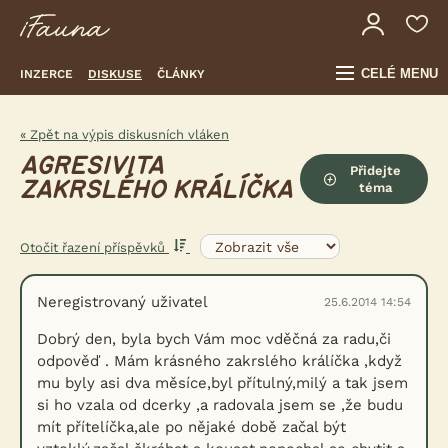
CELÉ MENU
INZERCE
DISKUSE
ČLÁNKY
« Zpět na výpis diskusních vláken
AGRESIVITA
Přidejte
ZAKRSLÉHO KRÁLÍČKA
téma
Otočit řazení příspěvků
Neregistrovaný uživatel
25.6.2014 14:54
Dobrý den, byla bych Vám moc vděčná za radu,či
odpověď . Mám krásného zakrslého králíčka ,když
mu byly asi dva měsíce,byl přítulný,milý a tak jsem
si ho vzala od dcerky ,a radovala jsem se ,že budu
mít přítelíčka,ale po nějaké době začal být