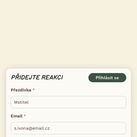
PŘIDEJTE REAKCI
Přihlásit se
Přezdívka
Email