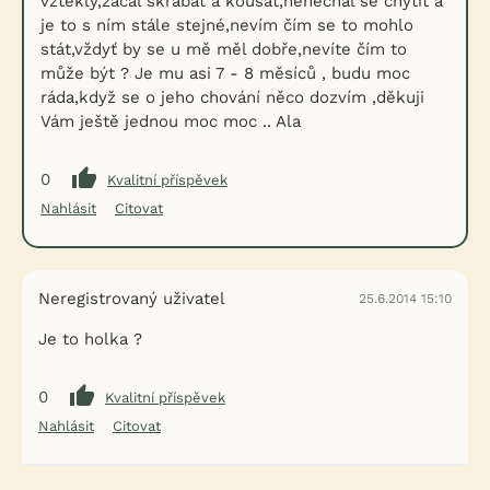
vzteklý,začal škrábat a kousat,nenechal se chytit a
je to s ním stále stejné,nevím čím se to mohlo
stát,vždyť by se u mě měl dobře,nevíte čím to
může být ? Je mu asi 7 - 8 měsíců , budu moc
ráda,když se o jeho chování něco dozvím ,děkuji
Vám ještě jednou moc moc .. Ala
0
Kvalitní příspěvek
Nahlásit
Citovat
Neregistrovaný uživatel
25.6.2014 15:10
Je to holka ?
0
Kvalitní příspěvek
Nahlásit
Citovat