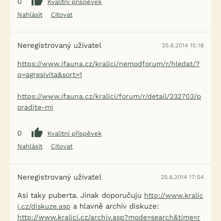
0
Kvalitní příspěvek
Nahlásit
Citovat
Neregistrovaný uživatel
25.6.2014 15:18
https://www.ifauna.cz/kralici/nemodforum/r/hledat/?
q=agresivita&sort=1
https://www.ifauna.cz/kralici/forum/r/detail/232703/p
oradite-mi
0
Kvalitní příspěvek
Nahlásit
Citovat
Neregistrovaný uživatel
25.6.2014 17:54
Asi taky puberta. Jinak doporučuju
http://www.kralic
a hlavně archiv diskuze:
i.cz/diskuze.asp
http://www.kralici.cz/archiv.asp?mode=search&time=r