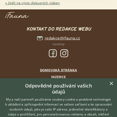
« Zpět na výpis diskusních vláken
KONTAKT DO REDAKCE WEBU
redakce@ifauna.cz
nonstop
DOMOVSKÁ STRÁNKA
INZERCE
×
DISKUSE
Odpovědné používání vašich
údajů
ČLÁNKY
CHOVATELSKÉ STANICE
My a naši partneři používáme soubory cookie a podobné technologie
k ukládání a zpřístupnění informací ve vašem zařízení a ke zpracování
ATLAS
osobních údajů, jako je vaše IP adresa, jedinečné identifikátory a
údaje o prohlížení, pro personalizovanou reklamu a obsah, měření