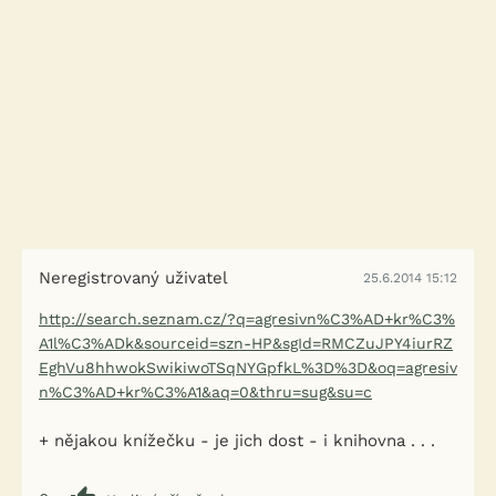
Neregistrovaný uživatel
25.6.2014 15:12
http://search.seznam.cz/?q=agresivn%C3%AD+kr%C3%
A1l%C3%ADk&sourceid=szn-HP&sgId=RMCZuJPY4iurRZ
EghVu8hhwokSwikiwoTSqNYGpfkL%3D%3D&oq=agresiv
n%C3%AD+kr%C3%A1&aq=0&thru=sug&su=c
+ nějakou knížečku - je jich dost - i knihovna . . .