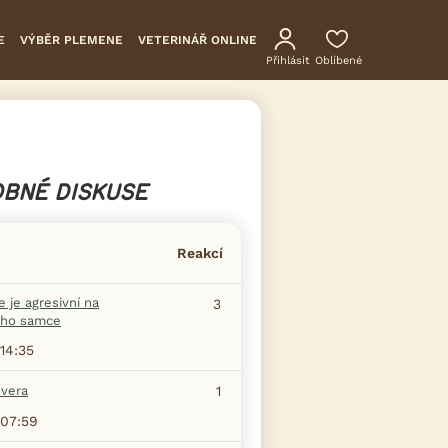
E
VÝBĚR PLEMENE
VETERINÁŘ ONLINE
Přihlásit
Oblíbené
BNÉ DISKUSE
Reakcí
 je agresivní na
3
ho samce
14:35
evera
1
07:59