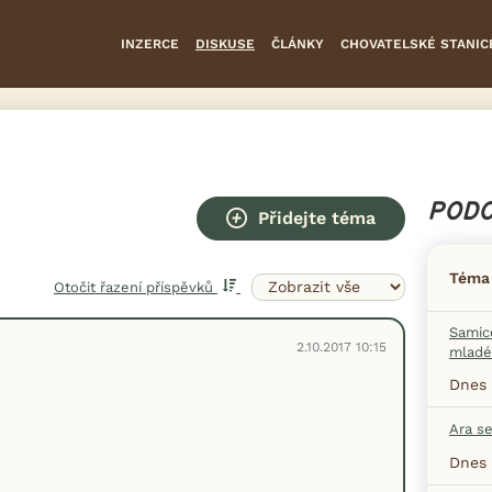
INZERCE
DISKUSE
ČLÁNKY
CHOVATELSKÉ STANIC
PODO
Přidejte téma
Téma
Otočit řazení příspěvků
Samice
2.10.2017 10:15
mladé
Dnes 
Ara s
Dnes 