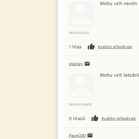
Mohu vzít nevím a
XXX.XXX.13.51
1
hlas
Kvalitní příspěvek
stanley
Mohu vzít letošn
XXX.XXX.249.97
0
hlasů
Kvalitní příspěvek
Pavel381