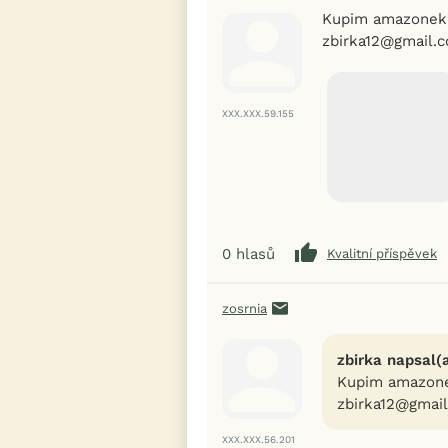
Kupim amazonek 
zbirka12@gmail.
XXX.XXX.59.155
0
hlasů
Kvalitní příspěvek
zosrnia
zbirka napsal(a
Kupim amazone
zbirka12@gmail
XXX.XXX.56.201