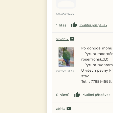
XXX.XXX.103.33
1
hlas
Kvalitní příspěvek
silver62
Po dohodě mohu 
- Pyrura modročel
roseifrons)...1,0
- Pyrura rudoramen
U všech pevný kr
XXX.XXX.197.89
stav.
Tel. : 776894556.
0
hlasů
Kvalitní příspěvek
zbirka