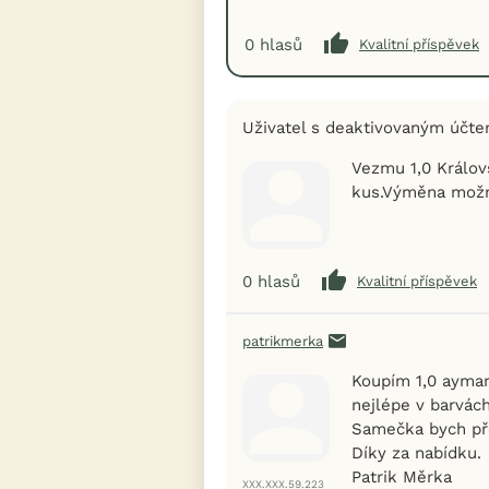
0
hlasů
Kvalitní příspěvek
Uživatel s deaktivovaným účt
Vezmu 1,0 Královs
kus.Výměna mož
0
hlasů
Kvalitní příspěvek
patrikmerka
Koupím 1,0 ayma
nejlépe v barvách
Samečka bych pře
Díky za nabídku.
Patrik Měrka
XXX.XXX.59.223