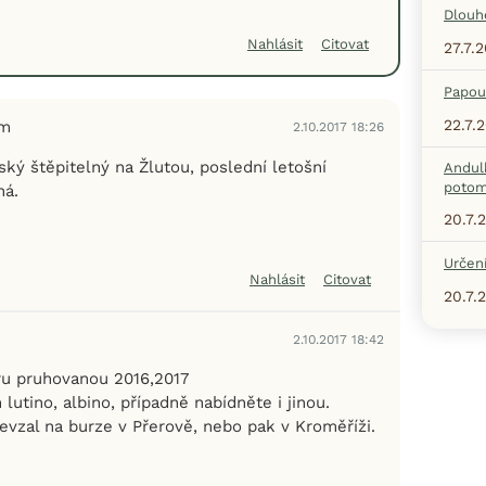
Dlouh
Nahlásit
Citovat
27.7.
Papou
22.7.
em
2.10.2017 18:26
ký štěpitelný na Žlutou, poslední letošní
Andul
potom
ná.
20.7.
Určení
Nahlásit
Citovat
20.7.
2.10.2017 18:42
ru pruhovanou 2016,2017
 lutino, albino, případně nabídněte i jinou.
vzal na burze v Přerově, nebo pak v Kroměříži.