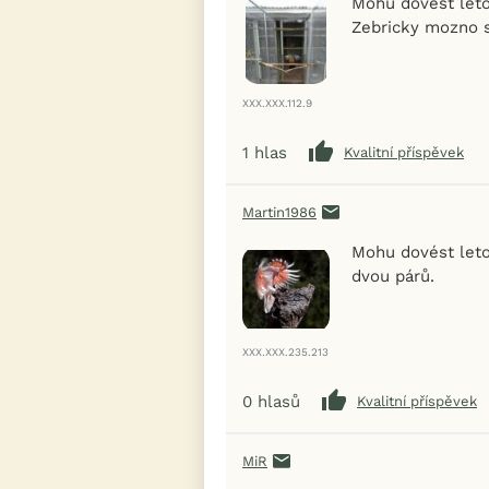
Mohu dovest leto
Zebricky mozno sl
XXX.XXX.112.9
1
hlas
Kvalitní příspěvek
Martin1986
Mohu dovést leto
dvou párů.
XXX.XXX.235.213
0
hlasů
Kvalitní příspěvek
MiR