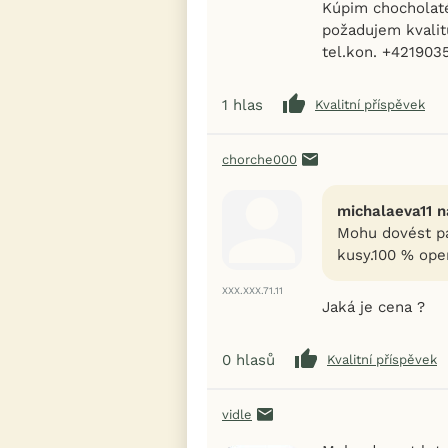
Kúpim chocholaté
požadujem kvalit
tel.kon. +421903
1
hlas
Kvalitní příspěvek
chorche000
michalaeva11 n
Mohu dovést pár
kusy.100 % oper
XXX.XXX.71.11
Jaká je cena ?
0
hlasů
Kvalitní příspěvek
vidle