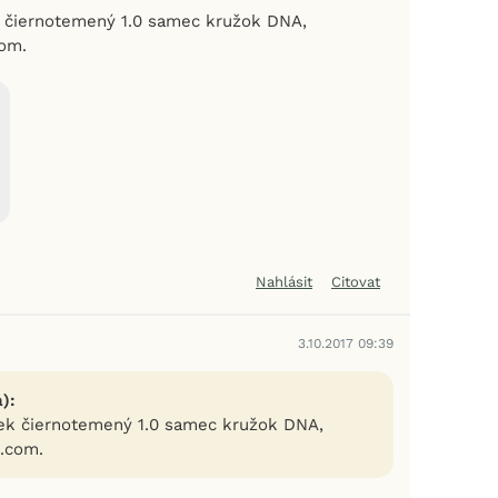
čiernotemený 1.0 samec kružok DNA,
com.
Nahlásit
Citovat
3.10.2017 09:39
):
k čiernotemený 1.0 samec kružok DNA,
.com.