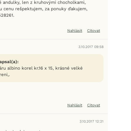
 andulky, len z kruhovými chocholkami,
u cenu rešpektujem, za ponuky ďakujem,
528261.
Nahlásit
Citovat
3.10.2017 09:58
apsal(a):
u albino korel kr.16 x 15, krásné velké
eni,.
Nahlásit
Citovat
3.10.2017 12:21