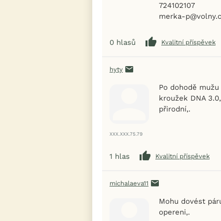
724102107
merka-p@volny.c
0
hlasů
Kvalitní příspěvek
hyty
Po dohodě mužu d
kroužek DNA 3.0, 
přirodní,.
XXX.XXX.75.79
1
hlas
Kvalitní příspěvek
michalaeva11
Mohu dovést páru 
opereni,.