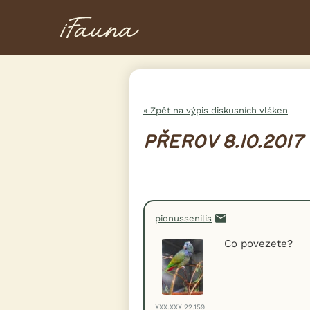
« Zpět na výpis diskusních vláken
PŘEROV 8.10.2017
pionussenilis
Co povezete?
XXX.XXX.22.159