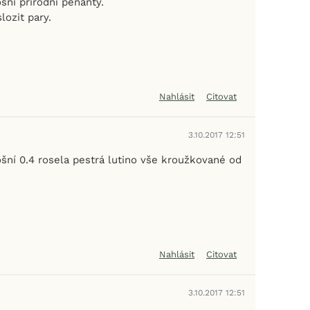
sni prirodni penanty.
ozit pary.
Nahlásit
Citovat
3.10.2017 12:51
šní 0.4 rosela pestrá lutino vše kroužkované od
Nahlásit
Citovat
3.10.2017 12:51