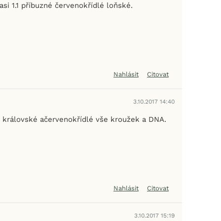
si 1.1 příbuzné červenokřídlé loňské.
Nahlásit
Citovat
3.10.2017 14:40
í královské ačervenokřídlé vše kroužek a DNA.
Nahlásit
Citovat
3.10.2017 15:19