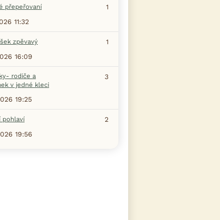
é přepeřovaní
1
2026 11:32
šek zpěvavý
1
2026 16:09
ky- rodiče a
3
ek v jedné kleci
2026 19:25
 pohlaví
2
2026 19:56