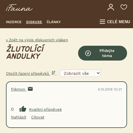
CELÉ MENU
INZERCE
DISKUSE
ČLÁNKY
« Zpět na výpis diskusních vláken
ŽLUTOLÍCÍ
Přidejte
ANDULKY
téma
Otočit řazení příspěvků
frikmon
4.10.2018 10:21
0
Kvalitní příspěvek
Nahlásit
Citovat