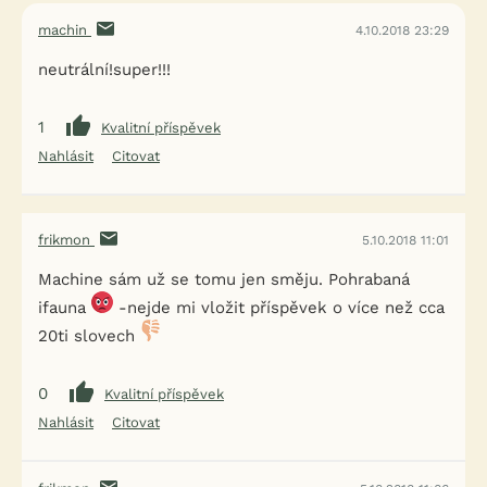
machin
4.10.2018 23:29
neutrální!super!!!
1
Kvalitní příspěvek
Nahlásit
Citovat
frikmon
5.10.2018 11:01
Machine sám už se tomu jen směju. Pohrabaná
ifauna
-nejde mi vložit příspěvek o více než cca
20ti slovech
0
Kvalitní příspěvek
Nahlásit
Citovat