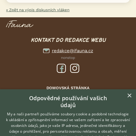
« Zpět na výpis diskusních vláken
KONTAKT DO REDAKCE WEBU
redakce@ifauna.cz
nonstop
DOMOVSKÁ STRÁNKA
×
INZERCE
Odpovědné používání vašich
údajů
DISKUSE
ČLÁNKY
My a naši partneři používáme soubory cookie a podobné technologie
k ukládání a zpřístupnění informací ve vašem zařízení a ke zpracování
ATLAS
osobních údajů, jako je vaše IP adresa, jedinečné identifikátory a
údaje o prohlížení, pro personalizovanou reklamu a obsah, měření
O nás