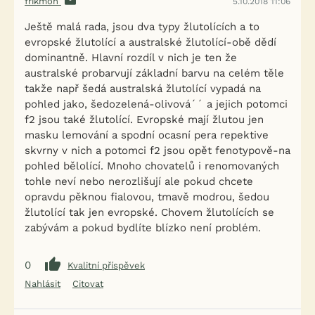
frikmon
5.10.2018 11:06
Ještě malá rada, jsou dva typy žlutolících a to
evropské žlutolící a australské žlutolící-obě dědí
dominantně. Hlavní rozdíl v nich je ten že
australské probarvují základní barvu na celém těle
takže např šedá australská žlutolící vypadá na
pohled jako, šedozelená-olivová´´ a jejich potomci
f2 jsou také žlutolící. Evropské mají žlutou jen
masku lemování a spodní ocasní pera repektive
skvrny v nich a potomci f2 jsou opět fenotypově-na
pohled bělolící. Mnoho chovatelů i renomovaných
tohle neví nebo nerozlišují ale pokud chcete
opravdu pěknou fialovou, tmavě modrou, šedou
žlutolící tak jen evropské. Chovem žlutolících se
zabývám a pokud bydlíte blízko není problém.
0
Kvalitní příspěvek
Nahlásit
Citovat