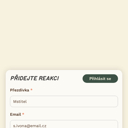
PŘIDEJTE REAKCI
Přihlásit se
Přezdívka
Email