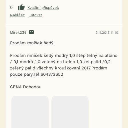
0
Kvalitní příspěvek
Nahlásit
Citovat
Mirek236
3.11.2018 11:10
Prodám mníšek šedý
Prodám mníšek šedý modrý 1,0 štěpitelný na albino
/ 0,1 modrá ,1,0 zelený na lutino 1,0 zel.palid /0,2
zelený palid všechny kroužkovaní 2017.Prodám
pouze páry.Tel:604373652
CENA Dohodou