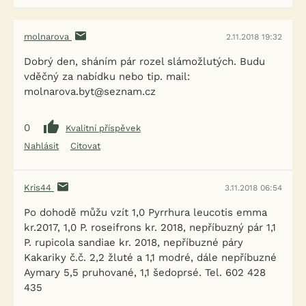
molnarova
2.11.2018 19:32
Dobrý den, sháním pár rozel slámožlutých. Budu
vděčný za nabídku nebo tip. mail:
molnarova.byt@seznam.cz
0
Kvalitní příspěvek
Nahlásit
Citovat
Kris44
3.11.2018 06:54
Po dohodě můžu vzít 1,0 Pyrrhura leucotis emma
kr.2017, 1,0 P. roseifrons kr. 2018, nepříbuzný pár 1,1
P. rupicola sandiae kr. 2018, nepříbuzné páry
Kakariky č.č. 2,2 žluté a 1,1 modré, dále nepříbuzné
Aymary 5,5 pruhované, 1,1 šedoprsé. Tel. 602 428
435