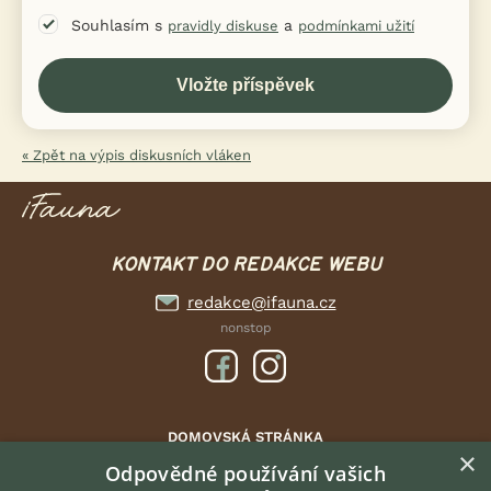
Souhlasím s
a
pravidly diskuse
podmínkami užití
« Zpět na výpis diskusních vláken
KONTAKT DO REDAKCE WEBU
redakce@ifauna.cz
nonstop
DOMOVSKÁ STRÁNKA
×
INZERCE
Odpovědné používání vašich