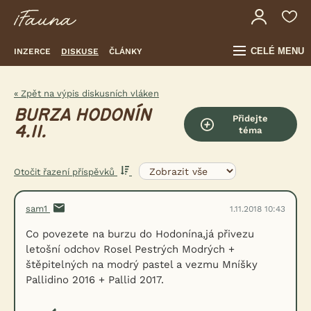
CELÉ MENU
INZERCE
DISKUSE
ČLÁNKY
« Zpět na výpis diskusních vláken
BURZA HODONÍN
Přidejte
4.11.
téma
Otočit řazení příspěvků
sam1
1.11.2018 10:43
Co povezete na burzu do Hodonína,já přivezu
letošní odchov Rosel Pestrých Modrých +
štěpitelných na modrý pastel a vezmu Mníšky
Pallidino 2016 + Pallid 2017.