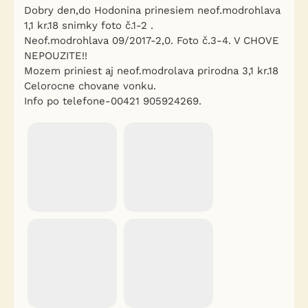
Dobry den,do Hodonina prinesiem neof.modrohlava
1,1 kr.18 snimky foto č.1-2 .
Neof.modrohlava 09/2017-2,0. Foto č.3-4. V CHOVE
NEPOUZITE!!
Mozem priniest aj neof.modrolava prirodna 3,1 kr.18
Celorocne chovane vonku.
Info po telefone-00421 905924269.