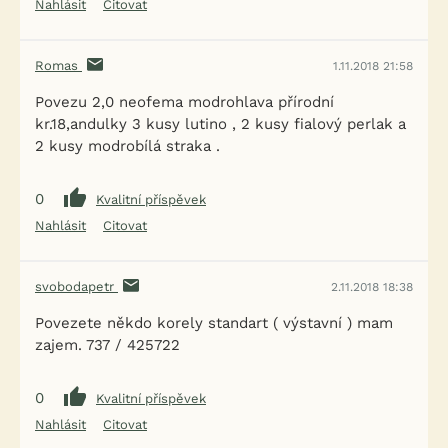
Nahlásit
Citovat
Romas
1.11.2018 21:58
Povezu 2,0 neofema modrohlava přírodní
kr.18,andulky 3 kusy lutino , 2 kusy fialový perlak a
2 kusy modrobílá straka .
0
Kvalitní příspěvek
Nahlásit
Citovat
svobodapetr
2.11.2018 18:38
Povezete někdo korely standart ( výstavní ) mam
zajem. 737 / 425722
0
Kvalitní příspěvek
Nahlásit
Citovat