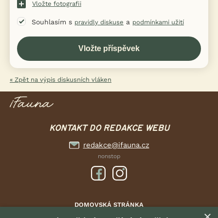
Vložte fotografii
Souhlasím s
a
pravidly diskuse
podmínkami užití
« Zpět na výpis diskusních vláken
KONTAKT DO REDAKCE WEBU
redakce@ifauna.cz
nonstop
DOMOVSKÁ STRÁNKA
×
INZERCE