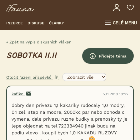
CELÉ MENU
INZERCE
DISKUSE
ČLÁNKY
« Zpět na výpis diskusních vláken
SOBOTKA 11.11
Přidejte téma
Otočit řazení příspěvků
kafiko
5.11.2018 18:22
dobry den privezu 1,1 kakariky rudocely 1,0 modry,
0,1 zel. step na modre, 2000kc par nebo dohoda ci
vymena, dale privezu ruzne budky a prenosky ty je
lepe objednat na tel 723384940 jinak budu na
podiu vlevo , koupil bych 1,0 KAKADU RUZOVY