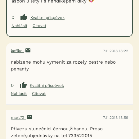
aspon 3 lety i s hendikepem diky
0
Kvalitní příspěvek
Nahlásit
Citovat
kafiko
7.11.2018 18:22
nabizene mohu vymenit za rozely pestre nebo
penanty
0
Kvalitní příspěvek
Nahlásit
Citovat
mart72
7.11.2018 18:59
Přivezu slunečnici černou,žíhanou. Proso
zelené,objednávky na tel.733522015