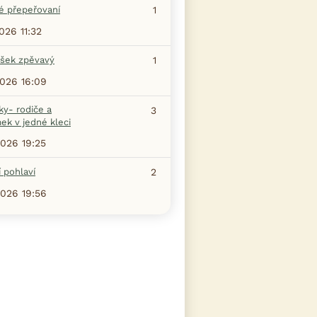
é přepeřovaní
1
2026 11:32
šek zpěvavý
1
2026 16:09
ky- rodiče a
3
ek v jedné kleci
2026 19:25
 pohlaví
2
2026 19:56