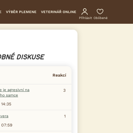
E
VÝBĚR PLEMENE
VETERINÁŘ ONLINE
Přihlásit
Oblíbené
BNÉ DISKUSE
Reakcí
 je agresivní na
3
ho samce
 14:35
evera
1
 07:59