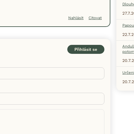
Dlouh
27.7.
Nahlásit
Citovat
Papou
22.7.
Andul
Přihlásit se
potom
20.7.
Určení
20.7.