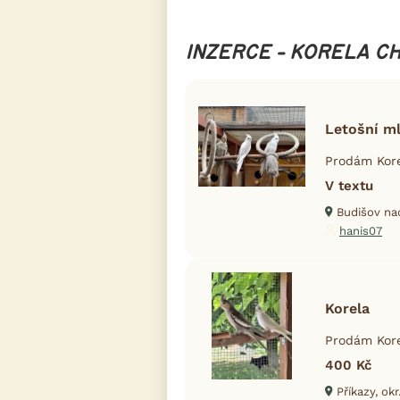
INZERCE - KORELA C
Letošní m
Prodám Kore
V textu
Budišov na
hanis07
Korela
Prodám Kore
400 Kč
Příkazy, ok