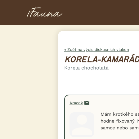
« Zpět na výpis diskusních vláken
KORELA-KAMARÁ
Korela chocholatá
Aracek
Mám krotkého sam
hodne fixovaný. 
samce nebo samic