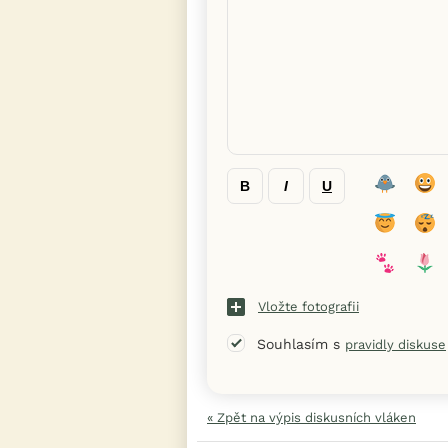
B
I
U
Vložte fotografii
Souhlasím s
pravidly diskuse
« Zpět na výpis diskusních vláken