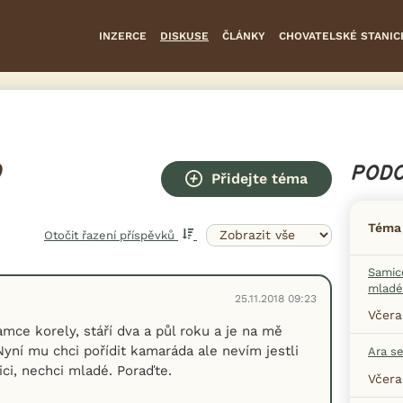
INZERCE
DISKUSE
ČLÁNKY
CHOVATELSKÉ STANIC
D
PODO
Přidejte téma
Téma
Otočit řazení příspěvků
Samice
mladé
25.11.2018 09:23
Včera
ce korely, stáří dva a půl roku a je na mě
Nyní mu chci pořídit kamaráda ale nevím jestli
Ara s
i, nechci mladé. Poraďte.
Včera