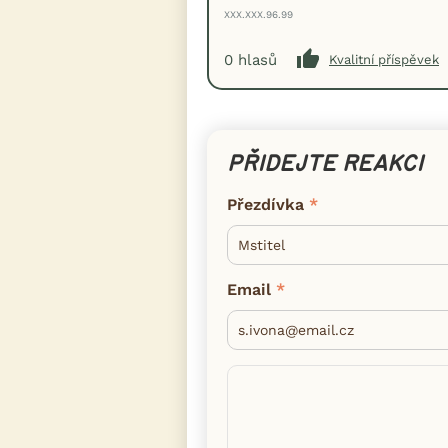
XXX.XXX.96.99
0
hlasů
Kvalitní příspěvek
PŘIDEJTE REAKCI
Přezdívka
Email