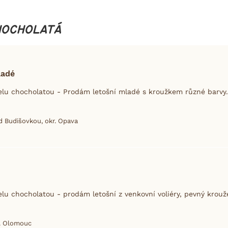
HOCHOLATÁ
ladé
lu chocholatou - Prodám letošní mladé s kroužkem různé barvy.J
d Budišovkou, okr. Opava
lu chocholatou - prodám letošní z venkovní voliéry, pevný krouže
r. Olomouc