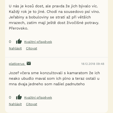
U nás je kosů dost, ale pravda že jich bývalo víc.
Každý rok je to jiné. Chodí na sousedovo psí víno.
Jeřabiny a bobuloviny se stratí až při větších
mrazech, zatím mají ještě dost živočišné potravy.
Přerovsko.
0
Kvalitní příspěvek
Nahlásit
Citovat
platicerus
18.12.2018 09:48
Jozef včera sme konzultovali s kamaratom že ich
neako ubudlo maval som ich plno a teraz ostali u
mna dvaja jedneho som našiel padnuteho
0
Kvalitní příspěvek
Nahlásit
Citovat