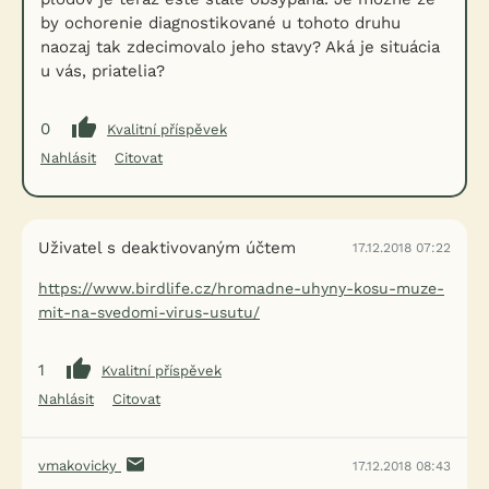
by ochorenie diagnostikované u tohoto druhu
naozaj tak zdecimovalo jeho stavy? Aká je situácia
u vás, priatelia?
0
Kvalitní příspěvek
Nahlásit
Citovat
Uživatel s deaktivovaným účtem
17.12.2018 07:22
https://www.birdlife.cz/hromadne-uhyny-kosu-muze-
mit-na-svedomi-virus-usutu/
1
Kvalitní příspěvek
Nahlásit
Citovat
vmakovicky
17.12.2018 08:43