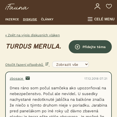
CELÉ MENU
INZERCE
DISKUSE
ČLÁNKY
« Zpět na výpis diskusních vláken
TURDUS MERULA.
Přidejte téma
Otočit řazení příspěvků
zbosace
17.12.2018 07:21
Dnes ráno som počul samčeka ako upozorňoval na
nebezpečenstvo. Počul ale nevidel. U susedky
nachystané nedotknuté jabĺčka na balkóne značia
že niečo s týmto druhom nieje v poriadku. Jarabina
pred panelákom po iné roky už dávno zbavená
plodov je teraz ešte stále obsypana. Je možné že