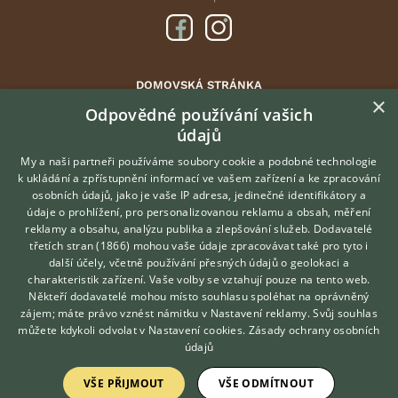
DOMOVSKÁ STRÁNKA
×
INZERCE
Odpovědné používání vašich
údajů
DISKUSE
ČLÁNKY
My a naši partneři používáme soubory cookie a podobné technologie
k ukládání a zpřístupnění informací ve vašem zařízení a ke zpracování
ATLAS
osobních údajů, jako je vaše IP adresa, jedinečné identifikátory a
údaje o prohlížení, pro personalizovanou reklamu a obsah, měření
O nás
reklamy a obsahu, analýzu publika a zlepšování služeb.
Dodavatelé
třetích stran (1866)
mohou vaše údaje zpracovávat také pro tyto i
Kontakt
Hledáte zvířecího kamaráda?
další účely, včetně používání přesných údajů o geolokaci a
Zdarma vám poradí
Možnosti zvýraznění inzerátů
charakteristik zařízení. Vaše volby se vztahují pouze na tento web.
VETERINÁŘ ONLINE
Podmínky užití
Někteří dodavatelé mohou místo souhlasu spoléhat na oprávněný
KONZULTOVAT S
zájem; máte právo vznést námitku v
Nastavení reklamy
. Svůj souhlas
Zpracování osobních údajů
VETERINÁŘEM
můžete kdykoli odvolat v
Nastavení cookies
.
Zásady ochrany osobních
údajů
Přihlášení
VŠE PŘIJMOUT
VŠE ODMÍTNOUT
Registrace