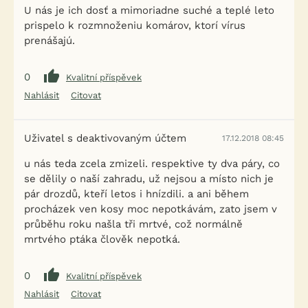
U nás je ich dosť a mimoriadne suché a teplé leto
prispelo k rozmnoženiu komárov, ktorí vírus
prenášajú.
0
Kvalitní příspěvek
Nahlásit
Citovat
Uživatel s deaktivovaným účtem
17.12.2018 08:45
u nás teda zcela zmizeli. respektive ty dva páry, co
se dělily o naší zahradu, už nejsou a místo nich je
pár drozdů, kteří letos i hnízdili. a ani během
procházek ven kosy moc nepotkávám, zato jsem v
průběhu roku našla tři mrtvé, což normálně
mrtvého ptáka člověk nepotká.
0
Kvalitní příspěvek
Nahlásit
Citovat