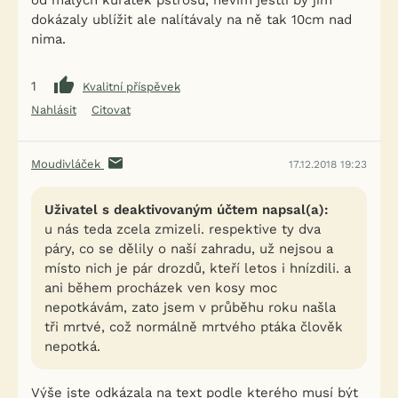
od malých kuřátek pštrosů, nevím jestli by jim
dokázaly ublížit ale nalítávaly na ně tak 10cm nad
nima.
1
Kvalitní příspěvek
Nahlásit
Citovat
Moudivláček
17.12.2018 19:23
Uživatel s deaktivovaným účtem napsal(a):
u nás teda zcela zmizeli. respektive ty dva
páry, co se dělily o naší zahradu, už nejsou a
místo nich je pár drozdů, kteří letos i hnízdili. a
ani během procházek ven kosy moc
nepotkávám, zato jsem v průběhu roku našla
tři mrtvé, což normálně mrtvého ptáka člověk
nepotká.
Výše jste odkázala na text podle kterého musí být