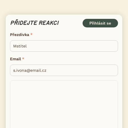
PŘIDEJTE REAKCI
Přihlásit se
Přezdívka
Email