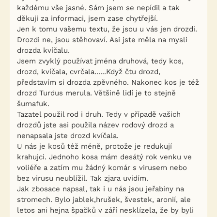
každému vše jasné. Sám jsem se nepídil a tak
děkuji za informaci, jsem zase chytřejší.
Jen k tomu vašemu textu, že jsou u vás jen drozdi.
Drozdi ne, jsou stěhovaví. Asi jste měla na mysli
drozda kvíčalu.
Jsem zvyklý používat jména druhová, tedy kos,
drozd, kvíčala, cvrčala......Když čtu drozd,
představím si drozda zpěvného. Nakonec kos je též
drozd Turdus merula. Většině lidí je to stejně
šumafuk.
Tazatel použil rod i druh. Tedy v případě vašich
drozdů jste asi použila název rodový drozd a
nenapsala jste drozd kvíčala.
U nás je kosů též méně, protože je redukují
krahujci. Jednoho kosa mám desátý rok venku ve
voliéře a zatím mu žádný komár s virusem nebo
bez virusu neublížil. Tak zjara uvidím.
Jak zbosace napsal, tak i u nás jsou jeřabiny na
stromech. Bylo jablek,hrušek, švestek, aronií, ale
letos ani hejna špačků v září nesklízela, že by byli