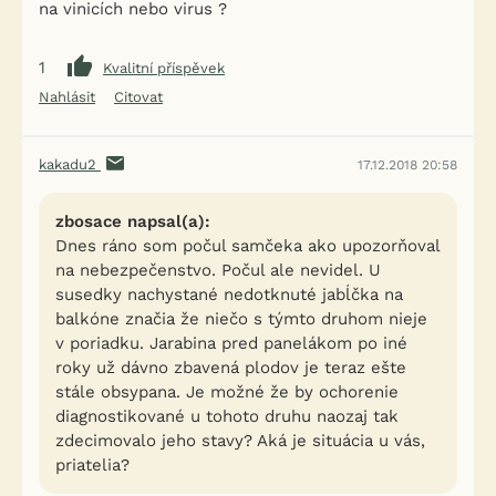
na vinicích nebo virus ?
1
Kvalitní příspěvek
Nahlásit
Citovat
kakadu2
17.12.2018 20:58
zbosace napsal(a):
Dnes ráno som počul samčeka ako upozorňoval
na nebezpečenstvo. Počul ale nevidel. U
susedky nachystané nedotknuté jabĺčka na
balkóne značia že niečo s týmto druhom nieje
v poriadku. Jarabina pred panelákom po iné
roky už dávno zbavená plodov je teraz ešte
stále obsypana. Je možné že by ochorenie
diagnostikované u tohoto druhu naozaj tak
zdecimovalo jeho stavy? Aká je situácia u vás,
priatelia?