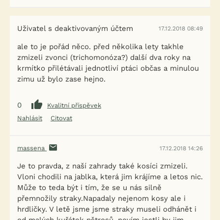
Uživatel s deaktivovaným účtem
17.12.2018 08:49
ale to je pořád něco. před několika lety takhle
zmizeli zvonci (trichomonóza?) další dva roky na
krmítko přilétávali jednotliví ptáci občas a minulou
zimu už bylo zase hejno.
0
Kvalitní příspěvek
Nahlásit
Citovat
massena
17.12.2018 14:26
Je to pravda, z naší zahrady také kosíci zmizeli.
Vloni chodili na jablka, která jim krájíme a letos nic.
Může to teda být i tím, že se u nás silně
přemnožily straky.Napadaly nejenom kosy ale i
hrdličky. V letě jsme jsme straky museli odhánět i