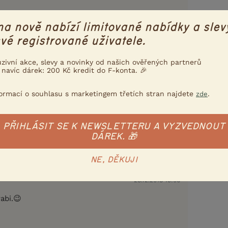
na nově nabízí limitované nabídky a slev
Nahlásit
Citovat
vé registrované uživatele.
uzivní akce, slevy a novinky od našich ověřených partnerů
28.12.2018 18:48
 navíc dárek: 200 Kč kredit do F-konta. 🎉
vomodrý) rovný - bílá skvrna v zátylku může
lnosti do recesívních strak, další 1,0 rovněž D
formací o souhlasu s marketingem třetích stran najdete
.
zde
oslední 1,0 opět D modrý žlutolící.
PŘIHLÁSIT SE K NEWSLETTERU A VYZVEDNOUT
DÁREK. 🎁
Nahlásit
Citovat
NE, DĚKUJI
28.12.2018 19:06
abi.😉