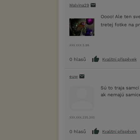
Malvina29
Oooo! Ale ten sv
tretej fotke na 
XXX.XXX.5.99
0
hlasů
Kvalitní příspěvek
euw
Sú to traja samc
ak nemajú samic
XXX.XXX.235.200
0
hlasů
Kvalitní příspěvek