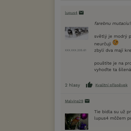
lupus4
farebnu mutaciu?
světlý je modrý p
neurčuji
zbylí dva mají kr
XXX.XXX.205.61
pouštíte je na pr
vyhoďte ta šílená
2
hlasy
Kvalitní příspěvek
Malvina29
Tie bidla su už p
lupus4 môžem pos