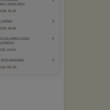
ek v jedné kleci
2026 19:25
 pohlaví
2
2026 19:56
am na vedení chovu
0
a telefon
2026 23:20
a druh papouška
2
2026 09:29