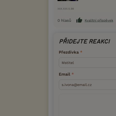
XXX.XXX.5.99
0
hlasů
Kvalitní příspěvek
PŘIDEJTE REAKCI
Přezdívka
Email