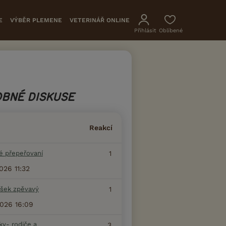
E
VÝBĚR PLEMENE
VETERINÁŘ ONLINE
Přihlásit
Oblíbené
BNÉ DISKUSE
Reakcí
é přepeřovaní
1
2026 11:32
šek zpěvavý
1
2026 16:09
ky- rodiče a
3