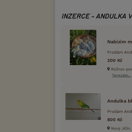
INZERCE - ANDULKA 
Nabízím m
Prodám Andu
200 Kč
Rožnov pod
TerezaVo...
Andulka b
Prodám Andu
800 Kč
Nový Jičín,