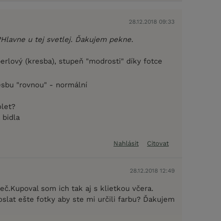
28.12.2018 09:33
Hlavne u tej svetlej. Ďakujem pekne.
erlový (kresba), stupeň "modrosti" díky fotce
esbu "rovnou" - normální
olet?
 bidla
Nahlásit
Citovat
28.12.2018 12:49
reč.Kupoval som ich tak aj s klietkou včera.
lat ešte fotky aby ste mi určili farbu? Ďakujem