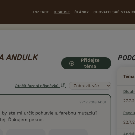
INZERCE
DISKUSE
ČLÁNKY
CHOVATELSKÉ STANIC
A ANDULK
PODO
Přidejte
téma
Téma
Otočit řazení příspěvků
Dlouh
27.7.
27.12.2018 14:01
 by ste mi určit pohlavie a farebnu mutaciu?
Papou
tlej. Ďakujem pekne.
22.7.
Andul