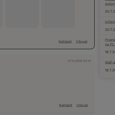
potom
20.7.
Určení
20.7.
Progr
Nahlásit
Citovat
na PC 
18.7.
27.12.2018 20:31
Stáří 
18.7.
Nahlásit
Citovat