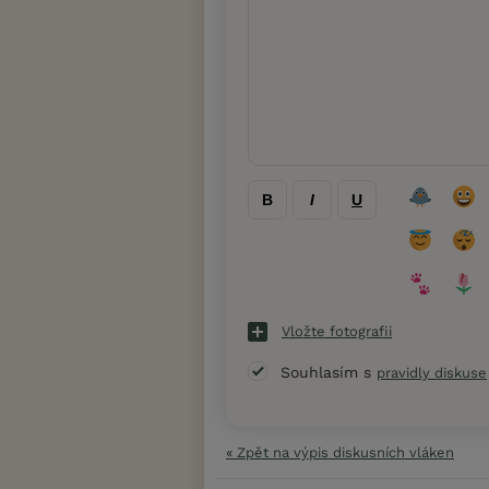
B
I
U
Vložte fotografii
Souhlasím s
pravidly diskuse
« Zpět na výpis diskusních vláken