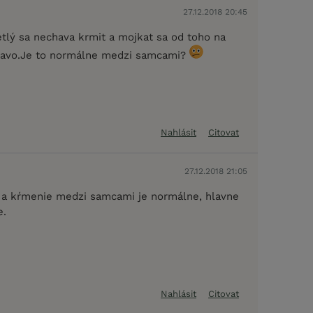
27.12.2018 20:45
etlý sa nechava krmit a mojkat sa od toho na
pravo.Je to normálne medzi samcami?
Nahlásit
Citovat
27.12.2018 21:05
i a kŕmenie medzi samcami je normálne, hlavne
e.
Nahlásit
Citovat