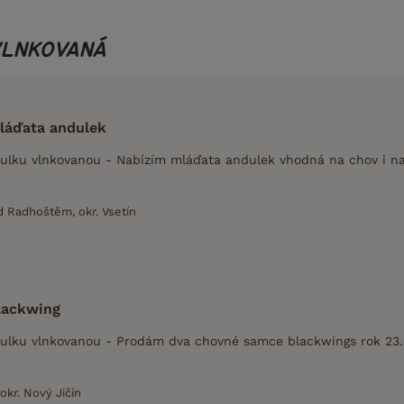
VLNKOVANÁ
láďata andulek
lku vlnkovanou - Nabízím mláďata andulek vhodná na chov i na 
 Radhoštěm, okr. Vsetín
lackwing
lku vlnkovanou - Prodám dva chovné samce blackwings rok 23.c
 okr. Nový Jičín