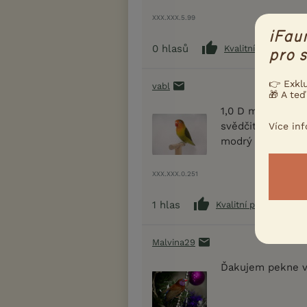
XXX.XXX.5.99
iFau
0
hlasů
Kvalitní příspěvek
pro s
👉 Exkl
vabl
🎁 A teď
1,0 D modrý (tma
svědčit o štěpite
Více in
modrý perlový a p
XXX.XXX.0.251
1
hlas
Kvalitní příspěvek
Malvina29
Ďakujem pekne v