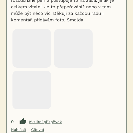
rozcuchané peří a postupuje to na záda, jinak je
celkem vitální. Je to přepeřování? nebo v tom
může být něco víc. Děkuji za každou radu i
komentář, přidávám foto. Smolda
0
Kvalitní příspěvek
Nahlásit
Citovat