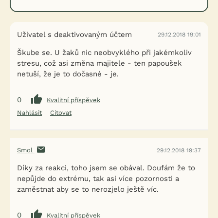
Uživatel s deaktivovaným účtem
29.12.2018 19:01
Škube se. U žaků nic neobvyklého při jakémkoliv
stresu, což asi změna majitele - ten papoušek
netuší, že je to dočasné - je.
0
Kvalitní příspěvek
Nahlásit
Citovat
Smol
29.12.2018 19:37
Díky za reakci, toho jsem se obával. Doufám že to
nepůjde do extrému, tak asi více pozornosti a
zaměstnat aby se to nerozjelo ještě víc.
0
Kvalitní příspěvek