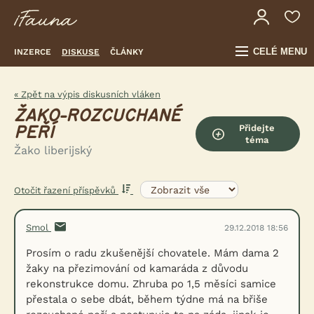
CELÉ MENU
INZERCE
DISKUSE
ČLÁNKY
« Zpět na výpis diskusních vláken
ŽAKO-ROZCUCHANÉ
Přidejte
PEŘÍ
téma
Žako liberijský
Otočit řazení příspěvků
Smol
29.12.2018 18:56
Prosím o radu zkušenější chovatele. Mám dama 2
žaky na přezimování od kamaráda z důvodu
rekonstrukce domu. Zhruba po 1,5 měsíci samice
přestala o sebe dbát, během týdne má na břiše