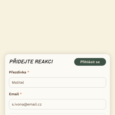
PŘIDEJTE REAKCI
Přihlásit se
Přezdívka
Email