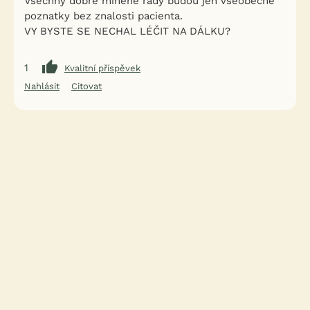
Všechny dobře míněné rady budou jen všeobecné
poznatky bez znalosti pacienta.
VY BYSTE SE NECHAL LÉČIT NA DÁLKU?
1
Kvalitní příspěvek
Nahlásit
Citovat