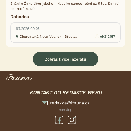
Sháním Žaka liberijského - Koupím samce roční až 5 let. Samici
neprodám. Dě...
Dohodou
6.7.2026 09:05
Charvátská Nová Ves, okr. Břeclav
ok312157
Zobrazit více inzerátů
KONTAKT DO REDAKCE WEBU
redakce@ifauna.cz
nonstop