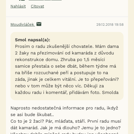
Nahlásit
Citovat
Moudivláček
29.12.2018 19:58
Smol napsal(a):
Prosím o radu zkušenější chovatele. Mám dama
2 žaky na přezimování od kamaráda z důvodu
rekonstrukce domu. Zhruba po 1,5 měsíci
samice přestala o sebe dbát, během týdne má
na břiše rozcuchané peří a postupuje to na
záda, jinak je celkem vitální. Je to přepeřování?
nebo v tom může být něco víc. Děkuji za
každou radu i komentář, přidávám foto. Smolda
Naprosto nedostatečná informace pro radu, ikdyž
se asi bude škubat..
Co to je 2 žaci? Pár, mláďata, stáří. První radu musí
dát kamarád. Jak je má dlouho? Jemu je to jedno?