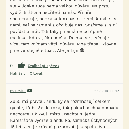
ale v lidské ruce nemá velkou důvěru. Na prstu
vydrží krátce a nepřiletí na nás. Při hře
spolupracuje, hopká kolem nás na zemi, kutálí si s
námi, seí na rameni a oždibuje nás. Snažíme si s ní
povídat a hrát. Tak taky ji nemáme od úplně
malinka, kdo ví, čím prošla. Dcerka se jí věnuje
více, tam vnímám větší důvěru. Mne třeba i klovne,
ji ne ve stejné situaci. Ale je fajn 😁
0
Kvalitní příspěvek
Nahlásit
Citovat
misimisi
31.12.2018 00:12
Zd50 má pravdu, andulky se rozmnožují celkem
rychle, třeba 3x do roka, tak pokud odchov opravdu
nechcete, už kvůli místu, nechte si jednu.
Kamarádce vydržela andulka, samička úctyhodných
16 let. Jen je krásné pozorovat, jak spolu dva