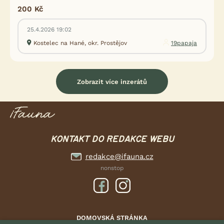
200 Kč
25.4.2026 19:02
Kostelec na Hané, okr. Prostějov
19papaja
Zobrazit více inzerátů
KONTAKT DO REDAKCE WEBU
redakce@ifauna.cz
nonstop
DOMOVSKÁ STRÁNKA