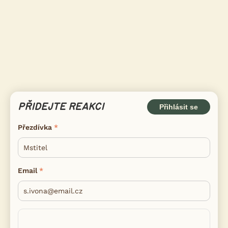
PŘIDEJTE REAKCI
Přihlásit se
Přezdívka
Email