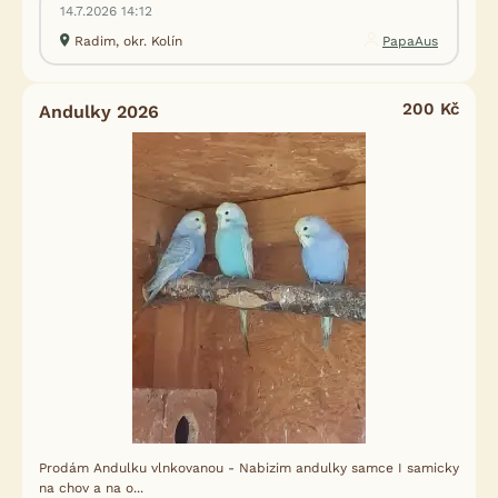
14.7.2026 14:12
Radim, okr. Kolín
PapaAus
200 Kč
Andulky 2026
Prodám Andulku vlnkovanou - Nabizim andulky samce I samicky
na chov a na o...