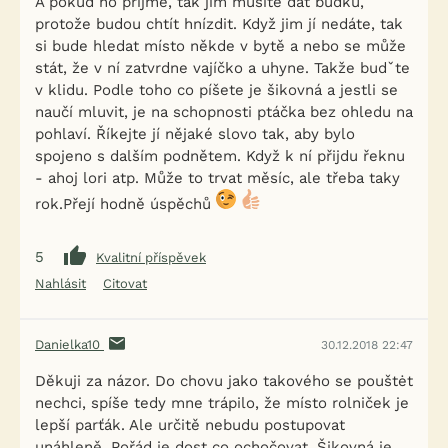
A pokud ho přijme, tak jim musíte dát budku,
protože budou chtít hnízdit. Když jim jí nedáte, tak
si bude hledat místo někde v bytě a nebo se může
stát, že v ní zatvrdne vajíčko a uhyne. Takže budˇte
v klidu. Podle toho co píšete je šikovná a jestli se
naučí mluvit, je na schopnosti ptáčka bez ohledu na
pohlaví. Říkejte jí nějaké slovo tak, aby bylo
spojeno s dalším podnětem. Když k ní přijdu řeknu
- ahoj lori atp. Může to trvat měsíc, ale třeba taky
rok.Přejí hodně úspěchů
5
Kvalitní příspěvek
Nahlásit
Citovat
Danielka10
30.12.2018 22:47
Děkuji za názor. Do chovu jako takového se pouštėt
nechci, spíše tedy mne trápilo, že místo rolniček je
lepší parťák. Ale určitě nebudu postupovat
unáhleně. Pořád je dost co ochočovat. Šikovná je,