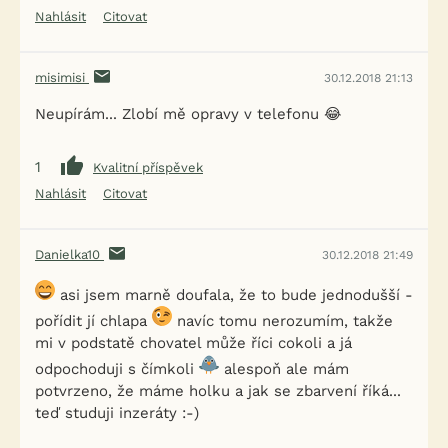
Nahlásit
Citovat
misimisi
30.12.2018 21:13
Neupírám... Zlobí mě opravy v telefonu 😂
1
Kvalitní příspěvek
Nahlásit
Citovat
Danielka10
30.12.2018 21:49
asi jsem marně doufala, že to bude jednodušší -
pořídit jí chlapa
navíc tomu nerozumím, takže
mi v podstatě chovatel může říci cokoli a já
odpochoduji s čímkoli
alespoň ale mám
potvrzeno, že máme holku a jak se zbarvení říká...
teď studuji inzeráty :-)