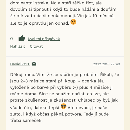
dominantní straka. No a stáří těžko říct, ale
dovolím si tipnout i když to bude hádání a doufám,
že mě za to další neukamenují. Víc jak 10 měsíců,
ale to je opravdu jen odhad.
0
Kvalitní příspěvek
Nahlásit
Citovat
Danielka10
29.12.2018 22:48
Děkuji moc. Vím, že se stářím je problém. Říkali, že
jsou 2-3 měsíce staré při koupi - dcerka šla
vyloženě po barvě při výběru :-) plus 4 měsíce ji
máme doma. Sice se snažím načíst, co lze, ale
prostě zkušenost je zkušenost. Chlapec by byl, jak
všude čtu, daleko lepší
Ale nevadí, je naše
zlato, i když občas pěkná potvora. Tedy jí bude
třeba sameček.