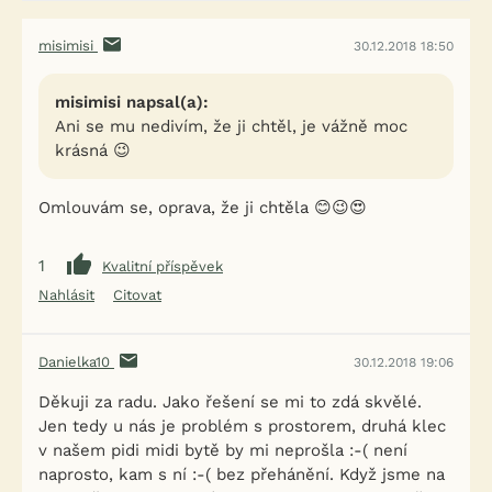
misimisi
30.12.2018 18:50
misimisi napsal(a):
Ani se mu nedivím, že ji chtěl, je vážně moc
krásná 😉
Omlouvám se, oprava, že ji chtěla 😊😉😍
1
Kvalitní příspěvek
Nahlásit
Citovat
Danielka10
30.12.2018 19:06
Děkuji za radu. Jako řešení se mi to zdá skvělé.
Jen tedy u nás je problém s prostorem, druhá klec
v našem pidi midi bytě by mi neprošla :-( není
naprosto, kam s ní :-( bez přehánění. Když jsme na