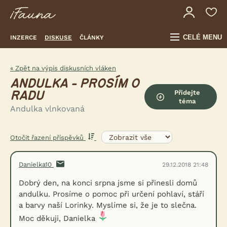
CELÉ MENU
INZERCE
DISKUSE
ČLÁNKY
« Zpět na výpis diskusních vláken
ANDULKA - PROSÍM O
Přidejte
RADU
téma
Andulka vlnkovaná
Otočit řazení příspěvků
Danielka10
29.12.2018 21:48
Dobrý den, na konci srpna jsme si přinesli domů
andulku. Prosíme o pomoc při určení pohlaví, stáří
a barvy naší Lorinky. Myslíme si, že je to slečna.
Moc děkuji, Danielka