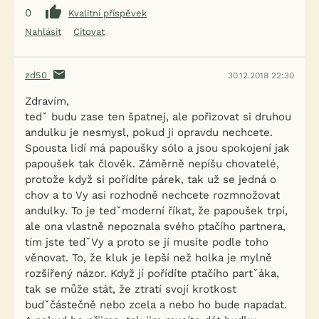
0
Kvalitní příspěvek
Nahlásit
Citovat
zd50
30.12.2018 22:30
Zdravím,
tedˇ budu zase ten špatnej, ale pořizovat si druhou
andulku je nesmysl, pokud ji opravdu nechcete.
Spousta lidí má papoušky sólo a jsou spokojení jak
papoušek tak člověk. Záměrně nepíšu chovatelé,
protože když si pořídíte párek, tak už se jedná o
chov a to Vy asi rozhodně nechcete rozmnožovat
andulky. To je tedˇmoderní říkat, že papoušek trpí,
ale ona vlastně nepoznala svého ptačího partnera,
tím jste tedˇVy a proto se jí musíte podle toho
věnovat. To, že kluk je lepší než holka je mylně
rozšířený názor. Když jí pořídíte ptačího partˇáka,
tak se může stát, že ztratí svojí krotkost
budˇčástečně nebo zcela a nebo ho bude napadat.