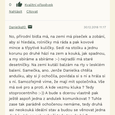
0
Kvalitní příspěvek
Nahlásit
Citovat
Danielka10
30.12.2018 11:17
No, přírodní bidla má, na zemi má píseček a zobání,
aby si hledala, rolničky má ráda a pak kovové
mince a třpytivé kuličky. Sedí na stolku a jednu
korunu po druhé hází na zem a kouká, jak spadnou,
a my sbíráme a sbíráme :-) nejradši má staré
desetníčky. Na zemi kutálí balzám na rty v lesklém
balení. Samečka, ano. Jenže Danielka chtěla
andulku, aby si ji ochočila, povídala si s ní a hrála si
s ní. Samozřejmě víme, že mají mít společníka. Vše
má své pro a proti. A kde vezmu kluka ? Tedy
stoprocentního :-)) A bude s dcerou vlastně pak
ještě aspoň jedna z andulek komunikovat ? Tuhle
zase tak parádně ochočenou nemáme, tedy druhá
asi neokouká ideální stav a budou se věnovat jedna