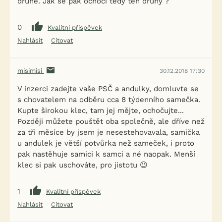
druhé. Jak se pak ochočí tedy ten druhý ?
0
Kvalitní příspěvek
Nahlásit
Citovat
misimisi
30.12.2018 17:30
V inzerci zadejte vaše PSČ a andulky, domluvte se
s chovatelem na odběru cca 8 týdenního samečka.
Kupte širokou klec, tam jej mějte, ochočujte...
Později můžete pouštět oba společně, ale dříve než
za tři měsíce by jsem je nesestehovavala, samička
u andulek je větší potvůrka než sameček, i proto
pak nastěhuje samici k samci a né naopak. Menší
klec si pak uschováte, pro jistotu 😉
1
Kvalitní příspěvek
Nahlásit
Citovat