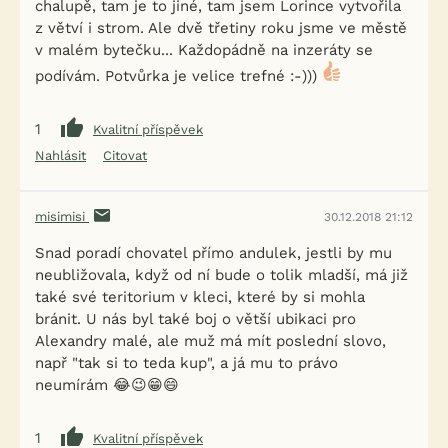
chalupě, tam je to jiné, tam jsem Lorince vytvořila
z větví i strom. Ale dvě třetiny roku jsme ve městě
v malém bytečku... Každopádně na inzeráty se
podívám. Potvůrka je velice trefné :-)))
1
Kvalitní příspěvek
Nahlásit
Citovat
misimisi
30.12.2018 21:12
Snad poradí chovatel přímo andulek, jestli by mu
neubližovala, když od ní bude o tolik mladší, má již
také své teritorium v kleci, které by si mohla
bránit. U nás byl také boj o větší ubikaci pro
Alexandry malé, ale muž má mít poslední slovo,
např "tak si to teda kup", a já mu to právo
neumírám 😂😉😁😄
1
Kvalitní příspěvek