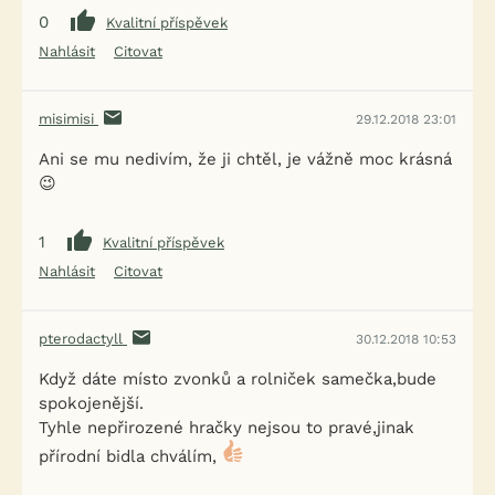
0
Kvalitní příspěvek
Nahlásit
Citovat
misimisi
29.12.2018 23:01
Ani se mu nedivím, že ji chtěl, je vážně moc krásná
😉
1
Kvalitní příspěvek
Nahlásit
Citovat
pterodactyll
30.12.2018 10:53
Když dáte místo zvonků a rolniček samečka,bude
spokojenější.
Tyhle nepřirozené hračky nejsou to pravé,jinak
přírodní bidla chválím,