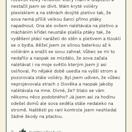
nestačil jsem se divit. Mám kryté voliéry
plexisklem a na stěnách dvojité pletivo tak, že
sova nemá příliš velkou šanci přímo ptáky
napadnout. Ona ale ovšem nalétávala na pletivo a
mácháním křídel neustále plašila ptáky tak, že
vyděšení ptáci naráželi do stěn s pletivem a tloukli
se o bydla. Běžel jsem ze silnou baterkou až k
voliérám a snažil se sovu zahnat. Vůbec se mi to
nedařilo a naopak se mizdálo, že sova začala
nalétávat i na moje světlo kterým jsem ji asi
oslňoval. Po nějaké době usedla na vyšší strom a
pozorovala stále voliéry. Byl jsem udiven, že vůbec
neprojevovala strach z člověka a naopak jakoby
nalétávala na mne. Divné, že? Stalo se vám
někomu něco podobného? Já jsem asi za hodinu
odešel domů ale sova seděla stále nedaleko na
stromě. Naštěstí po raní kontrole jsem neshledal
žádné škody na ptactvu.