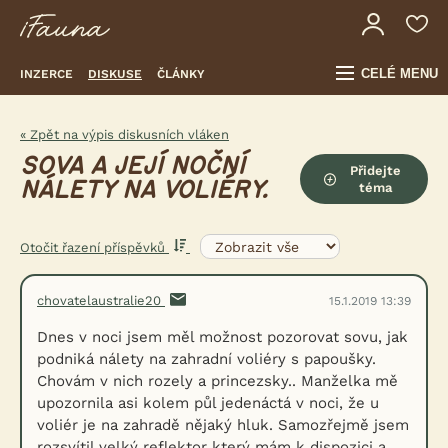
CELÉ MENU
INZERCE
DISKUSE
ČLÁNKY
« Zpět na výpis diskusních vláken
SOVA A JEJÍ NOČNÍ
Přidejte
NÁLETY NA VOLIÉRY.
téma
Otočit řazení příspěvků
chovatelaustralie20
15.1.2019 13:39
Dnes v noci jsem měl možnost pozorovat sovu, jak
podniká nálety na zahradní voliéry s papoušky.
Chovám v nich rozely a princezsky.. Manželka mě
upozornila asi kolem půl jedenáctá v noci, že u
voliér je na zahradě nějaký hluk. Samozřejmě jsem
rozsvítil velký reflektor který mám k dispozici a