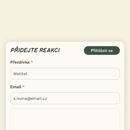
PŘIDEJTE REAKCI
Přihlásit se
Přezdívka
Email