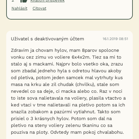
2
Kvalitní příspěvek
Nahlásit
Citovat
Uživatel s deaktivovaným účtem
16.1.2019 08:51
Zdravim ja chovam hylov, mam 8parov spolocne
vonku cez zimu vo voliere 6x4x2m. Tiez sa mi to
stalo aj s mackami. Najprv bolo vsetko oka, zrazu
som zbadal jedneho hyla s odretou hlavou akoby
od pletiva, potom jeden samcek mal vytrhuty kus
masa na krku ale zil chudak (chvilku), stale som
nevedel co sa deje, ci macka alebo co. Raz v noci
to iste sova nalietavala na voliery, plasila vtactvo a
ked vtaci v tme nalietavali na pletivo potom sa ich
snazila zobakom a pazúrmi vytiahnut. Takto som
prisiel o 3 krásnych hylov. Potom som dal na
pletivo na steny voliery zelenu tkaninu co sa
pouziva na ploty. Odvtedy mam pokoj chvalabohu.