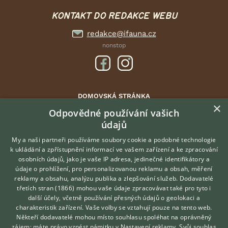
KONTAKT DO REDAKCE WEBU
redakce@ifauna.cz
nonstop
DOMOVSKÁ STRÁNKA
×
INZERCE
Odpovědné používání vašich
údajů
DISKUSE
ČLÁNKY
My a naši partneři používáme soubory cookie a podobné technologie
k ukládání a zpřístupnění informací ve vašem zařízení a ke zpracování
ATLAS
osobních údajů, jako je vaše IP adresa, jedinečné identifikátory a
údaje o prohlížení, pro personalizovanou reklamu a obsah, měření
O nás
reklamy a obsahu, analýzu publika a zlepšování služeb.
Dodavatelé
třetích stran (1866)
mohou vaše údaje zpracovávat také pro tyto i
Kontakt
Hledáte zvířecího kamaráda?
další účely, včetně používání přesných údajů o geolokaci a
Zdarma vám poradí
Možnosti zvýraznění inzerátů
charakteristik zařízení. Vaše volby se vztahují pouze na tento web.
VETERINÁŘ ONLINE
Podmínky užití
Někteří dodavatelé mohou místo souhlasu spoléhat na oprávněný
KONZULTOVAT S
zájem; máte právo vznést námitku v
Nastavení reklamy
. Svůj souhlas