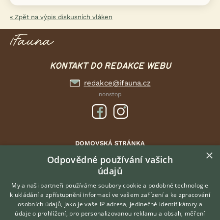
« Zpět na výpis diskusních vláken
KONTAKT DO REDAKCE WEBU
redakce@ifauna.cz
nonstop
DOMOVSKÁ STRÁNKA
×
INZERCE
Odpovědné používání vašich
údajů
DISKUSE
ČLÁNKY
My a naši partneři používáme soubory cookie a podobné technologie
k ukládání a zpřístupnění informací ve vašem zařízení a ke zpracování
ATLAS
osobních údajů, jako je vaše IP adresa, jedinečné identifikátory a
údaje o prohlížení, pro personalizovanou reklamu a obsah, měření