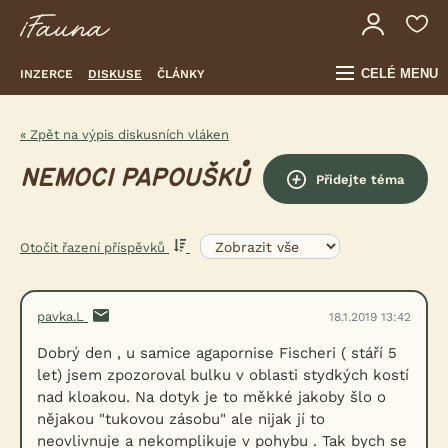
CELÉ MENU
INZERCE
DISKUSE
ČLÁNKY
« Zpět na výpis diskusních vláken
NEMOCI PAPOUŠKŮ
Přidejte téma
Otočit řazení příspěvků
pavka.L
18.1.2019 13:42
Dobrý den , u samice agapornise Fischeri ( stáří 5
let) jsem zpozoroval bulku v oblasti stydkých kostí
nad kloakou. Na dotyk je to měkké jakoby šlo o
nějakou "tukovou zásobu" ale nijak jí to
neovlivnuje a nekomplikuje v pohybu . Tak bych se