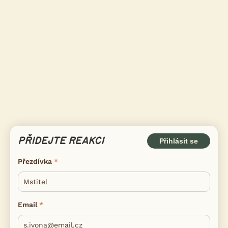
PŘIDEJTE REAKCI
Přihlásit se
Přezdívka
Email