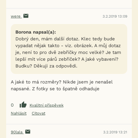
were
3.2.2019 13:09
Borona napsal(a):
Dobrý den, mám další dotaz. Klec tedy bude
vypadat nějak takto - viz. obrázek. A můj dotaz
je, není to pro dvě zebřičky moc velké? Je tam
lepší mít více párů zebřiček? A jaké vybavení?
Budku? Děkuji za odpovědi.
A jaké to má rozměry? Nikde jsem je nenašel
napsané. Z fotky se to špatně odhaduje
0
Kvalitní příspěvek
Nahlásit
Citovat
90lala
3.2.2019 13:21