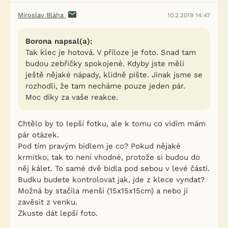
Miroslav Bláha
10.2.2019 14:47
Borona napsal(a):
Tak klec je hotová. V příloze je foto. Snad tam
budou zebřičky spokojené. Kdyby jste měli
ještě nějaké nápady, klidně pište. Jinak jsme se
rozhodli, že tam necháme pouze jeden pár.
Moc díky za vaše reakce.
Chtělo by to lepší fotku, ale k tomu co vidím mám
pár otázek.
Pod tím pravým bidlem je co? Pokud nějaké
krmítko, tak to není vhodné, protože si budou do
něj kálet. To samé dvě bidla pod sebou v levé části.
Budku budete kontrolovat jak, jde z klece vyndat?
Možná by stačila menší (15x15x15cm) a nebo jí
zavěsit z venku.
Zkuste dát lepší foto.