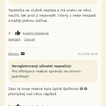
Tazatelka se slušně zeptala a má snahu se něco
naučit, tak proč jí neporadit. Učený z nebe nespadl
a každý jednou začínal.
2
Kvalitní příspěvek
Nahlásit
Citovat
bflmpz
10.2.2019 16:39
Neregistrovaný uživatel napsal(a):
Pro bflmpsvz-reakce opravdu na úrovni-
jednička!!!
Zato ta tvoje reakce byla úplně špičková 😂😂
přemýšlej než něco napíšeš