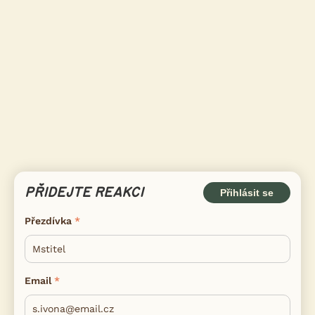
PŘIDEJTE REAKCI
Přihlásit se
Přezdívka
Email