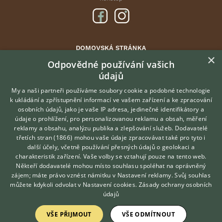
DOMOVSKÁ STRÁNKA
×
INZERCE
Odpovědné používání vašich
údajů
DISKUSE
ČLÁNKY
My a naši partneři používáme soubory cookie a podobné technologie
k ukládání a zpřístupnění informací ve vašem zařízení a ke zpracování
ATLAS
osobních údajů, jako je vaše IP adresa, jedinečné identifikátory a
údaje o prohlížení, pro personalizovanou reklamu a obsah, měření
O nás
reklamy a obsahu, analýzu publika a zlepšování služeb.
Dodavatelé
třetích stran (1866)
mohou vaše údaje zpracovávat také pro tyto i
Kontakt
Hledáte zvířecího kamaráda?
další účely, včetně používání přesných údajů o geolokaci a
Zdarma vám poradí
Možnosti zvýraznění inzerátů
charakteristik zařízení. Vaše volby se vztahují pouze na tento web.
VETERINÁŘ ONLINE
Podmínky užití
Někteří dodavatelé mohou místo souhlasu spoléhat na oprávněný
KONZULTOVAT S
zájem; máte právo vznést námitku v
Nastavení reklamy
. Svůj souhlas
Zpracování osobních údajů
VETERINÁŘEM
můžete kdykoli odvolat v
Nastavení cookies
.
Zásady ochrany osobních
údajů
Přihlášení
VŠE PŘIJMOUT
VŠE ODMÍTNOUT
Registrace