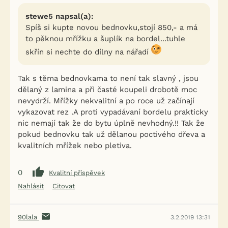
stewe5 napsal(a):
Spíš si kupte novou bednovku,stojí 850,- a má
to pěknou mřížku a šuplík na bordel...tuhle
skřín si nechte do dílny na nářadí
Tak s těma bednovkama to není tak slavný , jsou
dělaný z lamina a při časté koupeli drobotě moc
nevydrží. Mřížky nekvalitní a po roce už začínají
vykazovat rez .A proti vypadávaní bordelu prakticky
nic nemají tak že do bytu úplně nevhodný.!! Tak že
pokud bednovku tak už dělanou poctivého dřeva a
kvalitních mřížek nebo pletiva.
0
Kvalitní příspěvek
Nahlásit
Citovat
90lala
3.2.2019 13:31