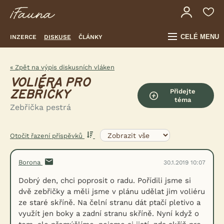
CELÉ MENU
INZERCE
DISKUSE
ČLÁNKY
« Zpět na výpis diskusních vláken
VOLIÉRA PRO
Přidejte
ZEBŘIČKY
téma
Zebřička pestrá
Otočit řazení příspěvků
Borona
30.1.2019 10:07
Dobrý den, chci poprosit o radu. Pořídili jsme si
dvě zebřičky a měli jsme v plánu udělat jim voliéru
ze staré skříně. Na čelní stranu dát ptačí pletivo a
využít jen boky a zadní stranu skříně. Nyní když o