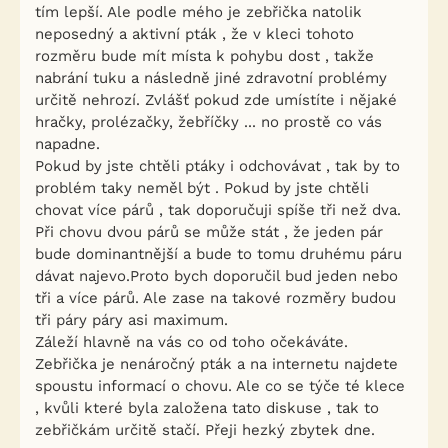
tím lepší. Ale podle mého je zebřička natolik
neposedný a aktivní pták , že v kleci tohoto
rozměru bude mít místa k pohybu dost , takže
nabrání tuku a následně jiné zdravotní problémy
určitě nehrozí. Zvlášť pokud zde umístíte i nějaké
hračky, prolézačky, žebříčky ... no prostě co vás
napadne.
Pokud by jste chtěli ptáky i odchovávat , tak by to
problém taky neměl být . Pokud by jste chtěli
chovat více párů , tak doporučuji spíše tři než dva.
Při chovu dvou párů se může stát , že jeden pár
bude dominantnější a bude to tomu druhému páru
dávat najevo.Proto bych doporučil bud jeden nebo
tři a více párů. Ale zase na takové rozměry budou
tři páry páry asi maximum.
Záleží hlavně na vás co od toho očekáváte.
Zebřička je nenáročný pták a na internetu najdete
spoustu informací o chovu. Ale co se týče té klece
, kvůli které byla založena tato diskuse , tak to
zebřičkám určitě stačí. Přeji hezký zbytek dne.