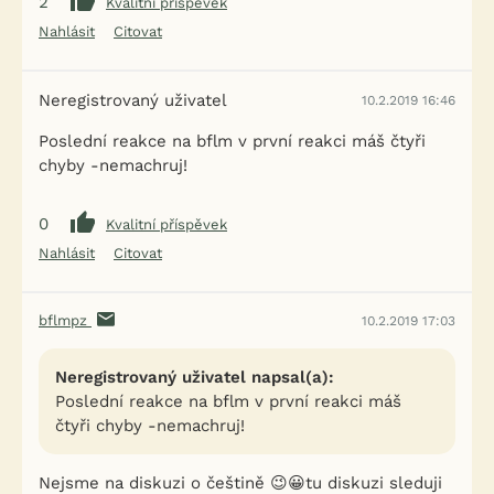
2
Kvalitní příspěvek
Nahlásit
Citovat
Neregistrovaný uživatel
10.2.2019 16:46
Poslední reakce na bflm v první reakci máš čtyři
chyby -nemachruj!
0
Kvalitní příspěvek
Nahlásit
Citovat
bflmpz
10.2.2019 17:03
Neregistrovaný uživatel napsal(a):
Poslední reakce na bflm v první reakci máš
čtyři chyby -nemachruj!
Nejsme na diskuzi o češtině 😉😀tu diskuzi sleduji