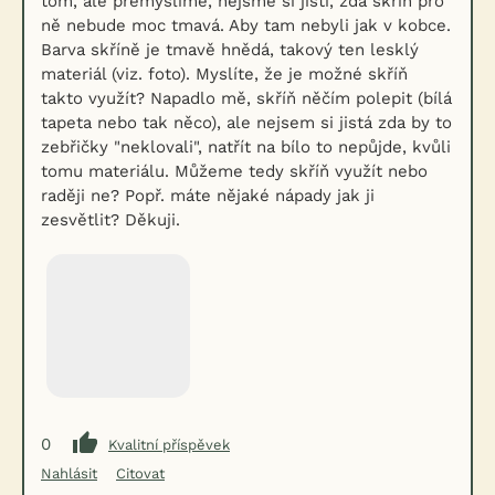
tom, ale přemýšlíme, nejsme si jistí, zda skříň pro
ně nebude moc tmavá. Aby tam nebyli jak v kobce.
Barva skříně je tmavě hnědá, takový ten lesklý
materiál (viz. foto). Myslíte, že je možné skříň
takto využít? Napadlo mě, skříň něčím polepit (bílá
tapeta nebo tak něco), ale nejsem si jistá zda by to
zebřičky "neklovali", natřít na bílo to nepůjde, kvůli
tomu materiálu. Můžeme tedy skříň využít nebo
raději ne? Popř. máte nějaké nápady jak ji
zesvětlit? Děkuji.
0
Kvalitní příspěvek
Nahlásit
Citovat