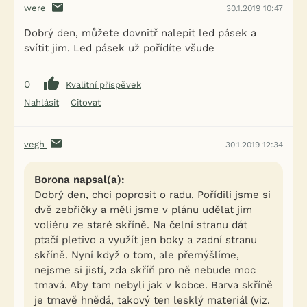
were
30.1.2019 10:47
Dobrý den, můžete dovnitř nalepit led pásek a
svítit jim. Led pásek už pořídíte všude
0
Kvalitní příspěvek
Nahlásit
Citovat
vegh
30.1.2019 12:34
Borona napsal(a):
Dobrý den, chci poprosit o radu. Pořídili jsme si
dvě zebřičky a měli jsme v plánu udělat jim
voliéru ze staré skříně. Na čelní stranu dát
ptačí pletivo a využít jen boky a zadní stranu
skříně. Nyní když o tom, ale přemýšlíme,
nejsme si jistí, zda skříň pro ně nebude moc
tmavá. Aby tam nebyli jak v kobce. Barva skříně
je tmavě hnědá, takový ten lesklý materiál (viz.