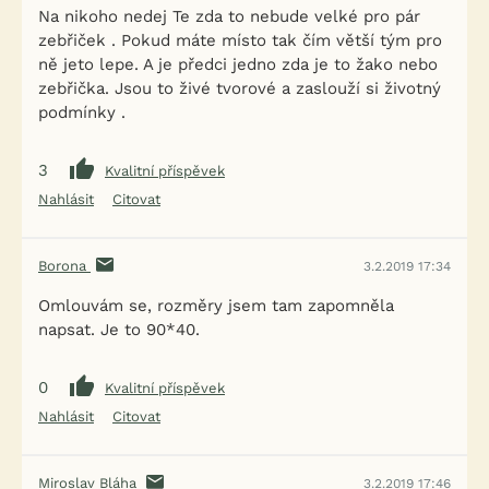
Na nikoho nedej Te zda to nebude velké pro pár
zebřiček . Pokud máte místo tak čím větší tým pro
ně jeto lepe. A je předci jedno zda je to žako nebo
zebřička. Jsou to živé tvorové a zaslouží si životný
podmínky .
3
Kvalitní příspěvek
Nahlásit
Citovat
Borona
3.2.2019 17:34
Omlouvám se, rozměry jsem tam zapomněla
napsat. Je to 90*40.
0
Kvalitní příspěvek
Nahlásit
Citovat
Miroslav Bláha
3.2.2019 17:46