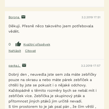
Borona
3.2.2019 17:51
Děkuji. Přesně něco takového jsem potřebovala
vědět.
0
Kvalitní příspěvek
Nahlásit
Citovat
pavka.L
3.2.2019 17:57
Dobrý den , neuvedla jste sem zda máte zebřičky
pouze na okrasu a nebo máte párek zebřiček a
chtěli by jste se pokusit i o nějaké odchovy.
Každopádně s těmito rozměry bych se nebál mít i
zebřiček více. Zebřička je skupinový pták a
přítomnost jiných ptáků jim určitě nevadí.
S tím prostorem to je jak psal pán , že čím větší ,