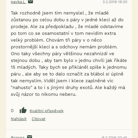
pavka.L
3.2.2019 19:20
Tak rozhodně jsem tím nemyslel , že mladé
zůstanou po celou dobu s páry v jedné kleci až do
prodeje. Ale za předpokladu , že mladé odstavíme
po tom co se osamostatní v tom nevidím extra
velký problém. Chovám tři páry v o něco
prostornější kleci a s odchovy nemám problém.
Ono taky všechny páry většinou nezahnízdí ve
stejnou dobu , aby tam bylo v jednu chvíli jak říkáte
15 mladých. Taky bych se přikláněl spíše k jednomu
páru , ale aby se to dalo označit za blábol si úplně
tak nemyslím. Viděl jsem i klece zaplněné víc
"nahusto" a to i s jinými druhy exotů. Ale každý má
svůj názor to nikomu neberu.
0
Kvalitní příspěvek
Nahlásit
Citovat
Borona
9.2.2019 20:45