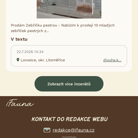
Prodám Zebřičku pestrou - Nabízím k prodeji 10 mladých
zebřiček pestrých z...
V textu
22.7.2026 14:34
Lovosice, okr. Litoměřice
dlouha.k...
Zobrazit více inzerátů
KONTAKT DO REDAKCE WEBU
redakce@ifauna.cz
nonstop