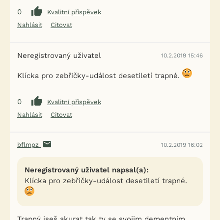
0
Kvalitní příspěvek
Nahlásit
Citovat
Neregistrovaný uživatel
10.2.2019 15:46
Klícka pro zebřičky-událost desetiletí trapné.
0
Kvalitní příspěvek
Nahlásit
Citovat
bflmpz
10.2.2019 16:02
Neregistrovaný uživatel napsal(a):
Klícka pro zebřičky-událost desetiletí trapné.
Trapný jseš akurat tak ty se svojim dementnim