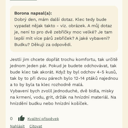
Borona napsal(a):
Dobrý den, mám další dotaz. Klec tedy bude
vypadat nějak takto - viz. obrázek. A můj dotaz
je, není to pro dvě zebřičky moc velké? Je tam
lepší mít více párů zebřiček? A jaké vybavení?
Budku? Děkuji za odpovědi.
Jestli jim chcete dopřát trochu komfortu, tak určitě
jednom jeden pár. Pokud je budete odchovávat, tak
bude klec tak akorát. Když by byl odchov 4-5 kusů,
tak by to při dvou párech bylo 12-14 ptáků najednou
a to by byla ta klec rozhodně malá.
Vybavení bych zvolil jednoduché, dvě bidla, misky
na krmení, vodu, grit, držák na hnízdní materiál. Na
hnízdění budku nebo hnízdní košíček.
0
Kvalitní příspěvek
Nahlásit
Citovat