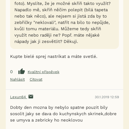
foto). Myslíte, že je možné skříň takto využít?
Napadlo mě, skříň něčím polepit (bílá tapeta
nebo tak něco), ale nejsem si jistá zda by to
zebřičky "neklovali", natřít na bílo to nepůjde,
kvůli tomu materiálu. Můžeme tedy skříň
využít nebo raději ne? Popř. máte nějaké
nápady jak ji zesvětlit? Děkuji.
Kupte bielé sprej nastríkat a máte svetlé.
0
Kvalitní příspěvek
Nahlásit
Citovat
Lexun64
30.1.2019 12:59
Dobty den mozna by nebylo spatne pouzit bily
sosolit jaky se dava do kuchynskych skrinek,dobre
se umyva a zebricky ho neoklovou