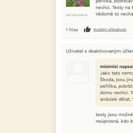
peříčka, pobrblav
nechci. Testy na
Vědomě to nechat 
XXX.XXX.243.14
1
hlas
Kvalitní příspěvek
Uživatel s deaktivovaným účt
misimisi napsal
Jako tato nemo
Škoda, jsou jin
peříčka, pobrbl
domu nechci. T
andulek dělat. 
testy jsou možné,
neúprosná. kdo b