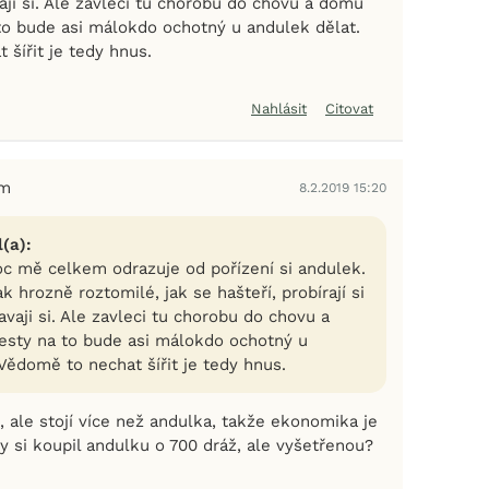
aji si. Ale zavleci tu chorobu do chovu a domu
 to bude asi málokdo ochotný u andulek dělat.
šířit je tedy hnus.
Nahlásit
Citovat
em
8.2.2019 15:20
(a):
c mě celkem odrazuje od pořízení si andulek.
ak hrozně roztomilé, jak se hašteří, probírají si
avaji si. Ale zavleci tu chorobu do chovu a
esty na to bude asi málokdo ochotný u
Vědomě to nechat šířit je tedy hnus.
 ale stojí více než andulka, takže ekonomika je
y si koupil andulku o 700 dráž, ale vyšetřenou?