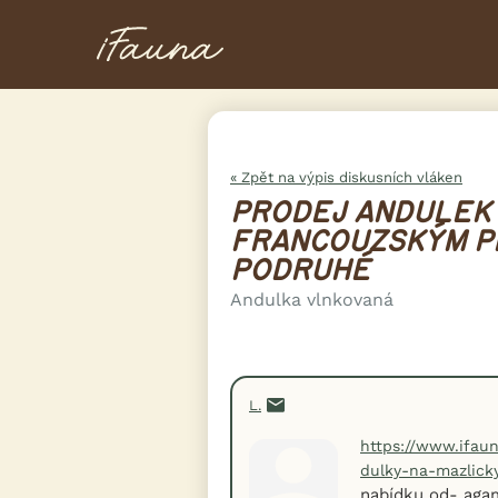
« Zpět na výpis diskusních vláken
PRODEJ ANDULEK
FRANCOUZSKÝM PE
PODRUHÉ
Andulka vlnkovaná
L.
https://www.ifaun
dulky-na-mazlick
nabídku od- aga