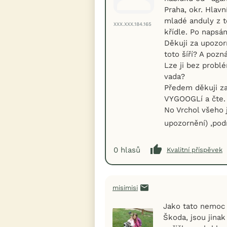
Praha, okr. Hlav
mladé anduly z t
XXX.XXX.184.165
křídle. Po napsá
Děkuji za upozor
toto šíří? A pozn
Lze ji bez probl
vada?
Předem děkuji z
VYGOOGLí a čte.
No Vrchol všeho j
upozornění) ,pod
0
hlasů
Kvalitní příspěvek
misimisi
Jako tato nemoc 
Škoda, jsou jinak 