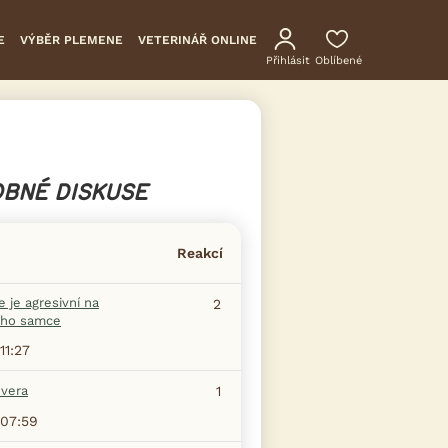
E
VÝBĚR PLEMENE
VETERINÁŘ ONLINE
Přihlásit
Oblíbené
BNÉ DISKUSE
Reakcí
 je agresivní na
2
ho samce
11:27
evera
1
07:59