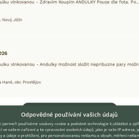
lku vlnkovanou - Zdravím Koupím ANDULKY Pouze dle fota. Po..
. Nový Jičín
026
lku vlnkovanou - Andulky možnost složit nepribuzne pary možno
 Hané, okr. Prostějov
Zobrazit více inzerátů
Odpovědné používání vašich údajů
i partneři používáme soubory cookie a podobné technologie k ukládání a zpř
í ve vašem zařízení a ke zpracování osobních údajů, jako je vaše IP adresa, 
ory a údaje o prohlížení, pro personalizovanou reklamu a obsah, měření rekla