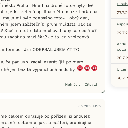
Dlouh
ní město Praha . Hned na druhé fotce byly dvě
oho jedna zelená opalina měla pouze 1 brko na
27.7.
ní mejla mi bylo odepsáno toto- Dobrý den,
nění, jsem začátečník, první mláďata. Jak se
Papou
á? Stačí na této dále nechovat, aby se nešířilo?
22.7.
ému zadat na mazlíčka? Je to jen vzhledová
Andul
a informaci. Jan ODEPSAL JSEM AT TO
potom
20.7.
e, že pan Jan ,zadal inzerát (již po mém
ruhé jen bez té vypelichané andulky.
Určení
20.7.
Nahlásit
Citovat
8.2.2019 13:32
mě celkem odrazuje od pořízení si andulek.
hrozně roztomilé, jak se hašteří, probírají si