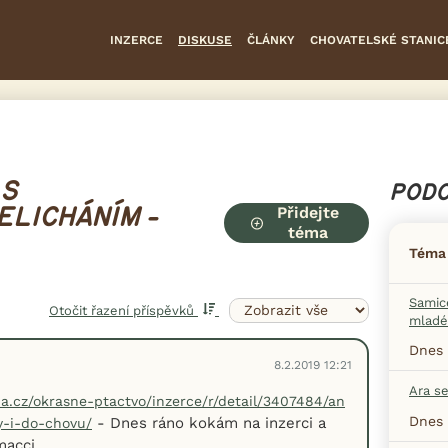
INZERCE
DISKUSE
ČLÁNKY
CHOVATELSKÉ STANIC
 S
PODO
Přidejte
LICHÁNÍM -
téma
Téma
Samice
Otočit řazení příspěvků
mladé
Dnes 
8.2.2019 12:21
Ara s
a.cz/okrasne-ptactvo/inzerce/r/detail/3407484/an
Dnes 
- Dnes ráno kokám na inzerci a
y-i-do-chovu/
macci