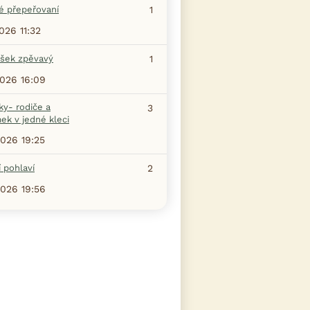
é přepeřovaní
1
2026 11:32
šek zpěvavý
1
2026 16:09
ky- rodiče a
3
ek v jedné kleci
2026 19:25
 pohlaví
2
2026 19:56