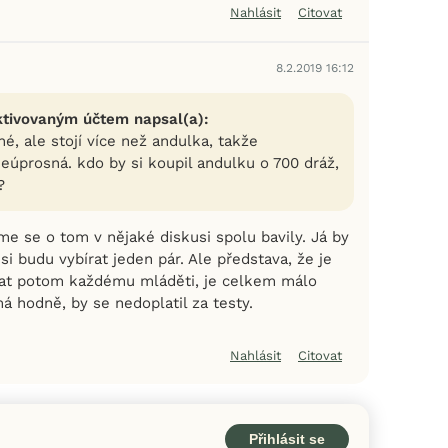
Nahlásit
Citovat
8.2.2019 16:12
ktivovaným účtem napsal(a):
é, ale stojí více než andulka, takže
eúprosná. kdo by si koupil andulku o 700 dráž,
?
me se o tom v nějaké diskusi spolu bavily. Já by
 si budu vybírat jeden pár. Ale představa, že je
lat potom každému mláděti, je celkem málo
má hodně, by se nedoplatil za testy.
Nahlásit
Citovat
Přihlásit se