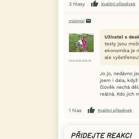
3
hlasy
Kvalitní příspěvek
misimisi
Uživatel s dea
testy jsou možn
ekonomika je n
ale vyšetřenou
XXX.XXX.243.14
Jo jo, nedávno js
jsem i dala, když
člověk nechá dě
reálná. Kdo jich 
1
hlas
Kvalitní příspěvek
PŘIDEJTE REAKCI