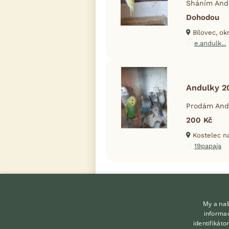
Sháním Andu
Dohodou
Bílovec, okr
e.andulk...
Andulky 2
Prodám Andu
200 Kč
Kostelec na
19papaja
My a naš
informac
identifikát