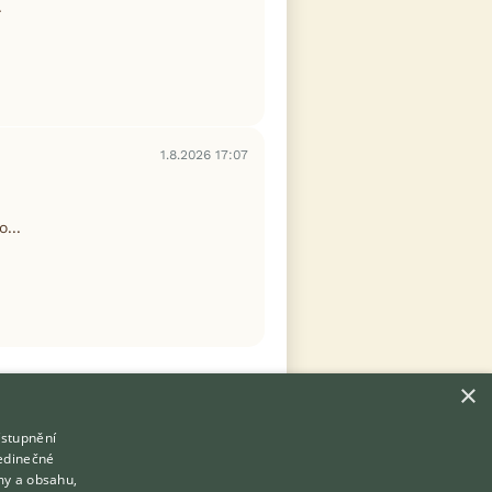
.
1.8.2026 17:07
...
×
ístupnění
Hledáte zvířecího kamaráda?
jedinečné
Zdarma vám poradí
my a obsahu,
VETERINÁŘ ONLINE