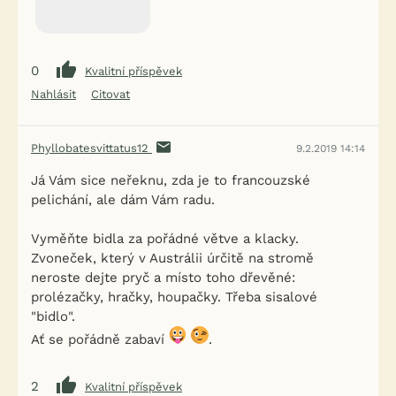
0
Kvalitní příspěvek
Nahlásit
Citovat
Phyllobatesvittatus12
9.2.2019 14:14
Já Vám sice neřeknu, zda je to francouzské
pelichání, ale dám Vám
radu
.
Vyměňte bidla za pořádné větve a klacky.
Zvoneček, který v Austrálii úrčitě na stromě
neroste dejte pryč a místo toho dřevěné:
prolézačky, hračky, houpačky. Třeba sisalové
"bidlo".
Ať se pořádně zabaví
.
2
Kvalitní příspěvek