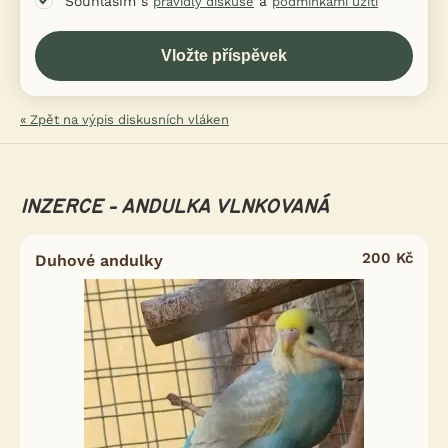
Souhlasím s
a
pravidly diskuse
podmínkami užití
« Zpět na výpis diskusních vláken
INZERCE - ANDULKA VLNKOVANÁ
200 Kč
Duhové andulky