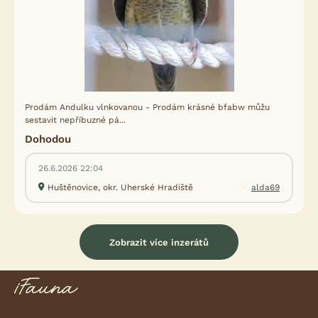
Prodám Andulku vlnkovanou - Prodám krásné bfabw můžu
sestavit nepříbuzné pá...
Dohodou
26.6.2026 22:04
Huštěnovice, okr. Uherské Hradiště
alda69
Zobrazit více inzerátů