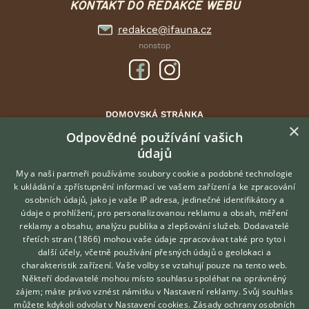
KONTAKT DO REDAKCE WEBU
redakce@ifauna.cz
nonstop
DOMOVSKÁ STRÁNKA
×
INZERCE
Odpovědné používání vašich
údajů
DISKUSE
ČLÁNKY
My a naši partneři používáme soubory cookie a podobné technologie
k ukládání a zpřístupnění informací ve vašem zařízení a ke zpracování
ATLAS
osobních údajů, jako je vaše IP adresa, jedinečné identifikátory a
údaje o prohlížení, pro personalizovanou reklamu a obsah, měření
O nás
reklamy a obsahu, analýzu publika a zlepšování služeb.
Dodavatelé
třetích stran (1866)
mohou vaše údaje zpracovávat také pro tyto i
Kontakt
Hledáte zvířecího kamaráda?
další účely, včetně používání přesných údajů o geolokaci a
Zdarma vám poradí
Možnosti zvýraznění inzerátů
charakteristik zařízení. Vaše volby se vztahují pouze na tento web.
VETERINÁŘ ONLINE
Podmínky užití
Někteří dodavatelé mohou místo souhlasu spoléhat na oprávněný
KONZULTOVAT S
zájem; máte právo vznést námitku v
Nastavení reklamy
. Svůj souhlas
Zpracování osobních údajů
VETERINÁŘEM
můžete kdykoli odvolat v
Nastavení cookies
.
Zásady ochrany osobních