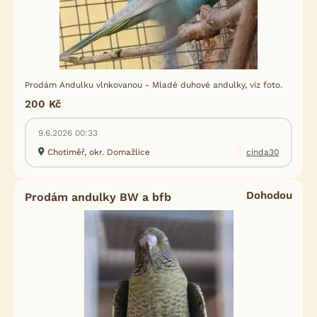
Prodám Andulku vlnkovanou - Mladé duhové andulky, viz foto.
200 Kč
9.6.2026 00:33
Chotiměř, okr. Domažlice
cinda30
Dohodou
Prodám andulky BW a bfb