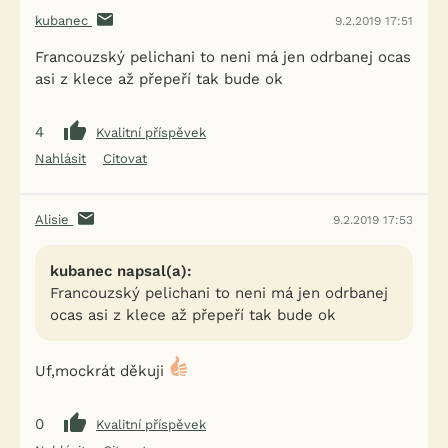
kubanec
9.2.2019 17:51
Francouzský pelichani to neni má jen odrbanej ocas
asi z klece až přepeří tak bude ok
4
Kvalitní příspěvek
Nahlásit
Citovat
Alisie
9.2.2019 17:53
kubanec napsal(a):
Francouzský pelichani to neni má jen odrbanej
ocas asi z klece až přepeří tak bude ok
Uf,mockrát děkuji
0
Kvalitní příspěvek