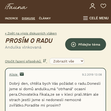
CELÉ MENU
INZERCE
DISKUSE
ČLÁNKY
« Zpět na výpis diskusních vláken
PROSÍM O RADU
Přidejte téma
Andulka vlnkovaná
Otočit řazení příspěvků
Alisie
9.2.2019 13:08
Dobrý den, chtěla bych Vás požádat o radu.Donesli
jsme si domů andulku,má "otrhaná" ocasní
pera.Chovatelka říkala,ze se v kleci prali.Mám ale
strach jestli jsme si nedonesli nemocné
zvířátko.Poradíte mi prosím?