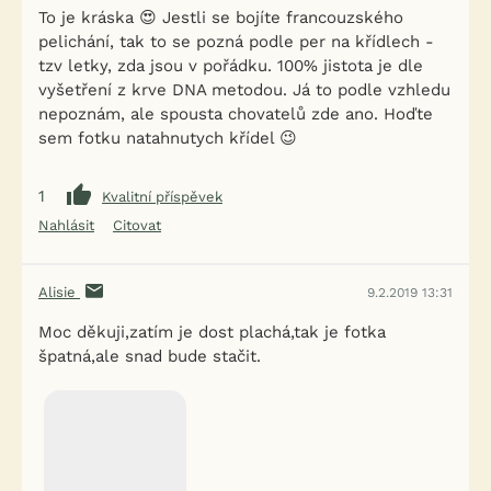
To je kráska 😍 Jestli se bojíte francouzského
pelichání, tak to se pozná podle per na křídlech -
tzv letky, zda jsou v pořádku. 100% jistota je dle
vyšetření z krve DNA metodou. Já to podle vzhledu
nepoznám, ale spousta chovatelů zde ano. Hoďte
sem fotku natahnutych křídel 😉
1
Kvalitní příspěvek
Nahlásit
Citovat
Alisie
9.2.2019 13:31
Moc děkuji,zatím je dost plachá,tak je fotka
špatná,ale snad bude stačit.