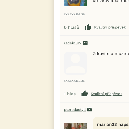
kruzkovat sa mus
XXX.XXX.199.36
0
hlasů
Kvalitní příspěvek
radek1312
Zdravim a muzete
XXX.XXX.168.36
1
hlas
Kvalitní příspěvek
pterodactyll
marian33 napsa