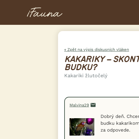
« Zpět na výpis diskusních vláken
KAKARIKY – SKON
BUDKU?
Kakariki žlutočelý
Malvina29
Dobrý deň. Chce
budku kakarikom
za odpovede.