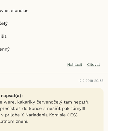
vaezelandiae
čelý
ilis
menný
Nahlásit
Citovat
12.2.2019 20:53
 napsal(a):
še were, kakariky červenočelý tam nepatří.
 přečíst až do konce a nešířit pak fámy!!!
v prílohe X Nariadenia Komisie ( ES)
latnom znení.