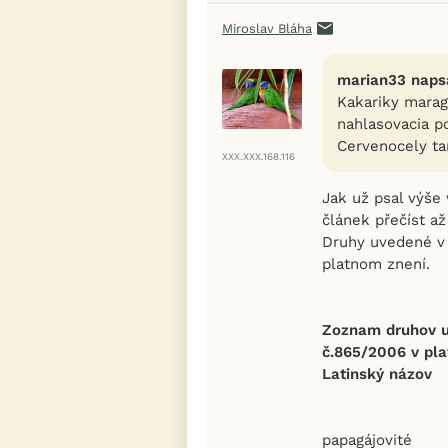
Miroslav Bláha
marian33 napsa
Kakariky maragd
nahlasovacia p
Cervenocely tam
XXX.XXX.168.116
Jak už psal výše 
článek přečíst až
Druhy uvedené v 
platnom znení.
Zoznam druhov uv
č.865/2006 v pla
Latinský názov
papagájovité