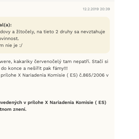
12.2.2019 20:39
l(a):
ovy a žltočely, na tieto 2 druhy sa nevztahuje
ovinnost.
 nie je :/
were, kakariky červenočelý tam nepatří. Stačí si
 do konce a nešířit pak fámy!!!
prílohe X Nariadenia Komisie ( ES) č.865/2006 v
edených v prílohe X Nariadenia Komisie ( ES)
tnom znení.