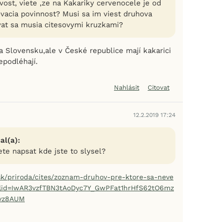
vost, viete ,ze na Kakariky cervenocele je od
ovacia povinnost? Musi sa im viest druhova
vat sa musia citesovymi kruzkami?
a Slovensku,ale v České republice mají kakarici
epodléhají.
Nahlásit
Citovat
12.2.2019 17:24
al(a):
te napsat kde jste to slysel?
sk/priroda/cites/zoznam-druhov-pre-ktore-sa-neve
clid=IwAR3vzfTBN3tAoDyc7Y_GwPFat1hrHfS62tO6mz
vz8AUM