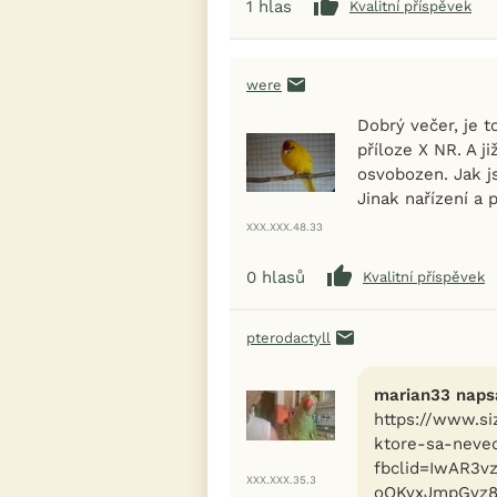
1
hlas
Kvalitní příspěvek
were
Dobrý večer, je t
příloze X NR. A ji
osvobozen. Jak j
Jinak nařízení a 
XXX.XXX.48.33
0
hlasů
Kvalitní příspěvek
pterodactyll
marian33 napsa
https://www.si
ktore-sa-neved
fbclid=IwAR3v
XXX.XXX.35.3
oOKyxJmpGvz