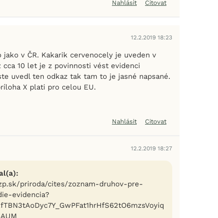
Nahlásit
Citovat
12.2.2019 18:23
o jako v ČR. Kakarik cervenocely je uveden v
ž cca 10 let je z povinnosti vést evidenci
ste uvedl ten odkaz tak tam to je jasné napsané.
príloha X plati pro celou EU.
Nahlásit
Citovat
12.2.2019 18:27
l(a):
zp.sk/priroda/cites/zoznam-druhov-pre-
ie-evidencia?
zfTBN3tAoDyc7Y_GwPFat1hrHfS62tO6mzsVoyiq
8AUM