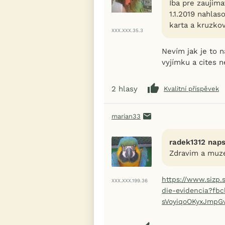
Iba pre zaujima
1.1.2019 nahlas
karta a kruzko
XXX.XXX.35.3
Nevím jak je to n
vyjímku a cites n
2
hlasy
Kvalitní příspěvek
marian33
radek1312 naps
Zdravim a muze
https://www.sizp.
XXX.XXX.199.36
die-evidencia?fb
sVoyiqoOKyxJmpG