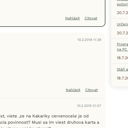
potom
20.7.
Nahlásit
Citovat
Určení
20.7.
10.2.2019 11:39
Progr
na PC 
18.7.
Stáří 
18.7.
Nahlásit
Citovat
10.2.2019 21:07
st, viete ,ze na Kakariky cervenocele je od
acia povinnost? Musi sa im viest druhova karta a