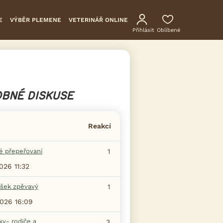
E
VÝBĚR PLEMENE
VETERINÁŘ ONLINE
Přihlásit
Oblíbené
BNÉ DISKUSE
Reakcí
é přepeřovaní
1
2026 11:32
šek zpěvavý
1
2026 16:09
ky- rodiče a
3