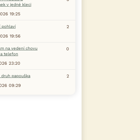
ek v jedné kleci
2026 19:25
 pohlaví
2
2026 19:56
am na vedení chovu
0
a telefon
2026 23:20
a druh papouška
2
2026 09:29