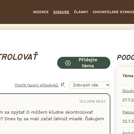
INZERCE
DISKUSE
ČLÁNKY
CHOVATELSKÉ STANIC
TROLOVAŤ
PODO
Přidejte
téma
Téma
Otočit řazení příspěvků
Dlouh
27.7.
10.2.2019 09:52
m sa opýtať či môžem kľudne skontrolovať
Papou
? Dnes by sa mali začať ľahnúť mladé. Ďakujem
22.7.
Andul