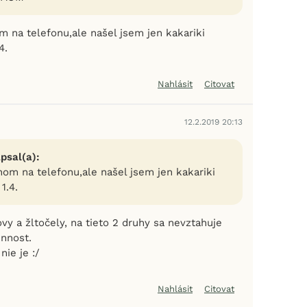
m na telefonu,ale našel jsem jen kakariki
4.
Nahlásit
Citovat
12.2.2019 20:13
psal(a):
nom na telefonu,ale našel jsem jen kakariki
1.4.
y a žltočely, na tieto 2 druhy sa nevztahuje
innost.
ie je :/
Nahlásit
Citovat