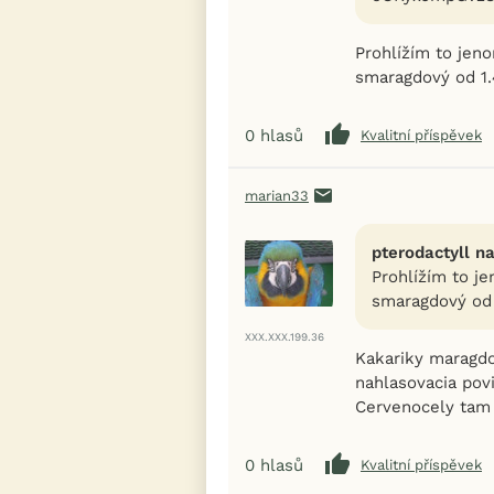
Prohlížím to jeno
smaragdový od 1.
0
hlasů
Kvalitní příspěvek
marian33
pterodactyll na
Prohlížím to je
smaragdový od 
XXX.XXX.199.36
Kakariky maragdov
nahlasovacia pov
Cervenocely tam n
0
hlasů
Kvalitní příspěvek