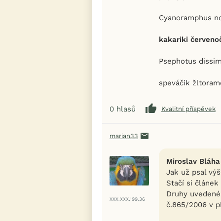
Cyanoramphus no
kakariki červeno
Psephotus dissim
speváčik žltora
0
hlasů
Kvalitní příspěvek
marian33
Miroslav Bláha
Jak už psal vý
Stačí si článek
Druhy uvedené 
XXX.XXX.199.36
č.865/2006 v p