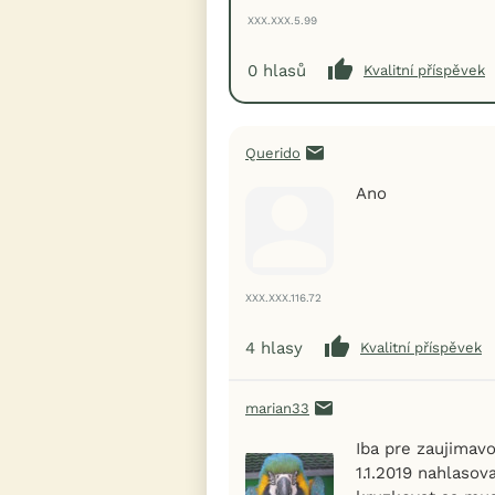
XXX.XXX.5.99
0
hlasů
Kvalitní příspěvek
Querido
Ano
XXX.XXX.116.72
4
hlasy
Kvalitní příspěvek
marian33
Iba pre zaujimavo
1.1.2019 nahlasov