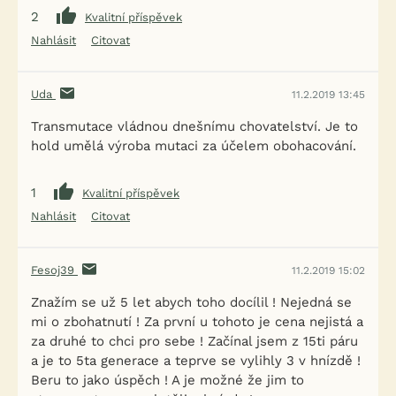
2
Kvalitní příspěvek
Nahlásit
Citovat
Uda
11.2.2019 13:45
Transmutace vládnou dnešnímu chovatelství. Je to
hold umělá výroba mutaci za účelem obohacování.
1
Kvalitní příspěvek
Nahlásit
Citovat
Fesoj39
11.2.2019 15:02
Znažím se už 5 let abych toho docílil ! Nejedná se
mi o zbohatnutí ! Za první u tohoto je cena nejistá a
za druhé to chci pro sebe ! Začínal jsem z 15ti páru
a je to 5ta generace a teprve se vylihly 3 v hnízdě !
Beru to jako úspěch ! A je možné že jim to