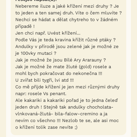
Nebereme iluze a jaké křížení mezi druhy ? Je
to jeden a ten samej druh. Víte o čem mluvíte ?
Nechci se hádat a dělat chytreho to v žádném
případě !
Jen chci např. Uvést křížení...
Podle Vás je teda kravina křížit různé ptáky ?
Andulky v přírodě jsou zelené jak je možné ze
je 100vky mutaci ?
Jak je možné že jsou Bílé Ary Ararauny ?
Jak je možné že mate žluté (gold) rosele a
mohl bych pokračovat do nekonečna !!!
U zvířat bili tygři, lvi atd !!!
Co mě přijde křížení je jen mezi různými druhy
napr: rosele Vs penant.
Ale kakariki a kakariki pořad je to jedna čeleď
jeden druh ! Stejně tak andulky chocholata-
vlnkovaná-žlutá- bila-falow-cremino a ja
nevím co všechno !!! Nezlob te se, ale asi moc
o křížení tolik zase nevíte ;)