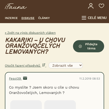
CELÉ MENU
INZERCE
DISKUSE
ČLÁNKY
« Zpět na výpis diskusních vláken
KAKARIKI – U CHOVU
Přidejte
ORANŽOVOČELÝCH
téma
LEMOVANÝCH?
Otočit řazení příspěvků
Fesoj39
11.2.2019 08:53
Co myslíte ? Jsem skoro u cíle u chovu
Oranžovočelých, Lemovaných ?