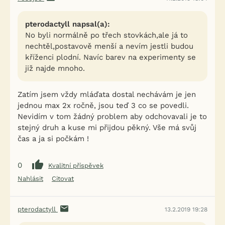
pterodactyll napsal(a):
No byli normálně po třech stovkách,ale já to
nechtěl,postavově menší a nevím jestli budou
kříženci plodní. Navíc barev na experimenty se
již najde mnoho.
Zatím jsem vždy mláďata dostal nechávám je jen
jednou max 2x ročně, jsou teď 3 co se povedli.
Nevidím v tom žádný problem aby odchovavali je to
stejný druh a kuse mi přijdou pěkný. Vše má svůj
čas a ja si počkám !
0
Kvalitní příspěvek
Nahlásit
Citovat
pterodactyll
13.2.2019 19:28