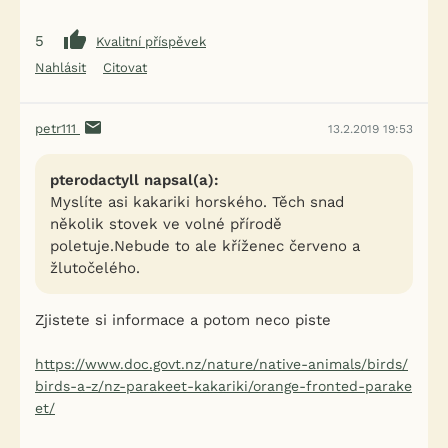
5
Kvalitní příspěvek
Nahlásit
Citovat
petr111
13.2.2019 19:53
pterodactyll napsal(a):
Myslíte asi kakariki horského. Těch snad
několik stovek ve volné přírodě
poletuje.Nebude to ale kříženec červeno a
žlutočelého.
Zjistete si informace a potom neco piste
https://www.doc.govt.nz/nature/native-animals/birds/
birds-a-z/nz-parakeet-kakariki/orange-fronted-parake
et/