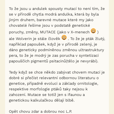
To že jsou u andulek spousty mutací to není tím, že
se v přírodě chytla modrá andulka, která by byla
jiným druhem, barevné mutace které my jako
chovatelé řešíme jsou v podstatě genetické
poruchy, změny, MUTACE (jako v X-menech
)
ale Wolverin je stále člověk
. To že je pták žlutý,
například papoušek, když je v přírodě zelený, je
dáno geneticky podmíněnou změnou ultrastruktury
pera, to že je modrý je zas porucha v syntetizaci
papouščích pigmentů psitacinů(tělo je nevyrábí).
Tedy když se chce někdo zabývat chovem mutací je
dobré si přečíst relevantní odbornou literaturu o
genetice, případně evoluci a základy ornitologie,
respektive morfologie ptáků taky nejsou k
zahození. Mutace se totiž jen s ifaunou a
genetickou kalkulačkou dělají blbě.
Opět chovu zdar a dobrou noc L.P.