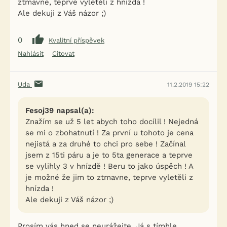
ztmavne, teprve vyletěli z hnízda !
Ale dekuji z Váš názor ;)
0
Kvalitní příspěvek
Nahlásit
Citovat
Uda
11.2.2019 15:22
Fesoj39 napsal(a):
Znažím se už 5 let abych toho docílil ! Nejedná
se mi o zbohatnutí ! Za první u tohoto je cena
nejistá a za druhé to chci pro sebe ! Začínal
jsem z 15ti páru a je to 5ta generace a teprve
se vylihly 3 v hnízdě ! Beru to jako úspěch ! A
je možné že jim to ztmavne, teprve vyletěli z
hnízda !
Ale dekuji z Váš názor ;)
Prosím vás hned se neurážejte. Já s tímhle