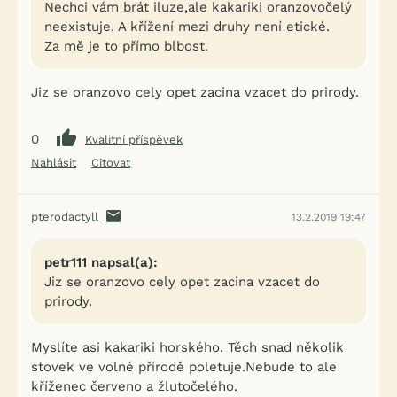
Nechci vám brát iluze,ale kakariki oranzovočelý
neexistuje. A křížení mezi druhy není etické.
Za mě je to přímo blbost.
Jiz se oranzovo cely opet zacina vzacet do prirody.
0
Kvalitní příspěvek
Nahlásit
Citovat
pterodactyll
13.2.2019 19:47
petr111 napsal(a):
Jiz se oranzovo cely opet zacina vzacet do
prirody.
Myslíte asi kakariki horského. Těch snad několik
stovek ve volné přírodě poletuje.Nebude to ale
kříženec červeno a žlutočelého.