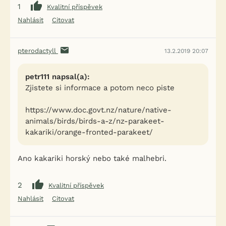
1
Kvalitní příspěvek
Nahlásit
Citovat
pterodactyll
13.2.2019 20:07
petr111 napsal(a):
Zjistete si informace a potom neco piste
https://www.doc.govt.nz/nature/native-
animals/birds/birds-a-z/nz-parakeet-
kakariki/orange-fronted-parakeet/
Ano kakariki horský nebo také malhebri.
2
Kvalitní příspěvek
Nahlásit
Citovat