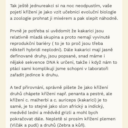
Tak ještě jednureakci si na noc neodpustím, vaše
pojetí křížení je jako vzít učebnici evoluční biologie
a zoologie prohnat ji mixérem a pak slepit náhodně.
Prvně je potřeba si uvědomit že kakarici jsou
relativně mladá skupina a proto nemají vyvinuté
reprodukční bariéry ( to je to proč jsou třeba
někteří hybridi neplodní). Dále kakarici mají jasně
definované druhy, jsou popsané, snad máme i
nějaké sekvence DNA k určení, takže i když nám to
ptáci sami komplikují jsme schopni v laboratoři
zařadit jedince k druhu.
A teď přirovnání, správně píšete že jako křížení
druhů chápete křížení např. penanta a pestré, ale
křížení c. malherbi a c. auriceps (kakarici) je to
samé, je to stejné jako slon africký a indický,
medvěd lední a mědvěd grizli a mohl bych
pokračovat dále. Nepletě si prosím křížení plemen
(Vlčák a pudl) a druhů (Zebra a kůň).