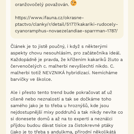
oranžovočelý považován.
https://www.ifauna.cz/okrasne-
ptactvo/clanky/r/detail/5177/kakariki-rudocely-
cyanoramphus-novaezelandiae-sparrman-1787/
Článek je to jistě poučný, i když s některými
aspekty chovu nesouhlásím, pro začátečníka ideál.
Každopádně je pravda, že křížením kakariků žluto a
červenočelých c. malherbi nevyšlechtí nikdo. C.
malherbi totiž NEVZNIKÁ hybridizací. Nemícháme
barvičky ve školce.
Ale i přesto tento trend bude pokračovat ať už
cíleně nebo neznalostí a tak se dočkáme toho
samého jako je to třeba u hroznýšů, kde jsou
nejdostupnější mixy poddruhů a tak nikdy nevíte co
si donesete domů a až na to experti a neználci
příjdou budou dávat tisíce za čistokrevné ptáky
(jako je to třeba s andulkma, přírodní několikátá