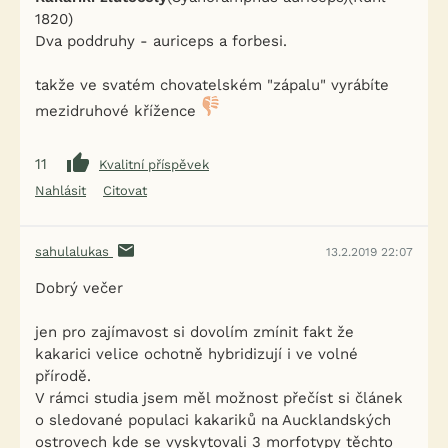
1820)
Dva poddruhy - auriceps a forbesi.
takže ve svatém chovatelském "zápalu" vyrábíte
mezidruhové křížence
11
Kvalitní příspěvek
Nahlásit
Citovat
sahulalukas
13.2.2019 22:07
Dobrý večer
jen pro zajímavost si dovolím zmínit fakt že
kakarici velice ochotně hybridizují i ve volné
přírodě.
V rámci studia jsem měl možnost přečíst si článek
o sledované populaci kakariků na Aucklandských
ostrovech kde se vyskytovali 3 morfotypy těchto