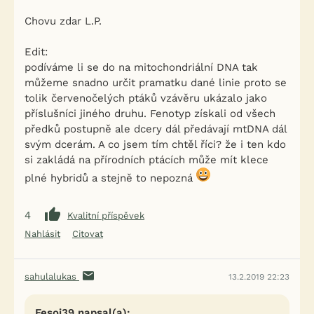
Chovu zdar L.P.
Edit:
podíváme li se do na mitochondriální DNA tak
můžeme snadno určit pramatku dané linie proto se
tolik červenočelých ptáků vzávěru ukázalo jako
příslušníci jiného druhu. Fenotyp získali od všech
předků postupně ale dcery dál předávají mtDNA dál
svým dcerám. A co jsem tím chtěl říci? že i ten kdo
si zakládá na přírodních ptácích může mít klece
plné hybridů a stejně to nepozná
4
Kvalitní příspěvek
Nahlásit
Citovat
sahulalukas
13.2.2019 22:23
Fesoj39 napsal(a):