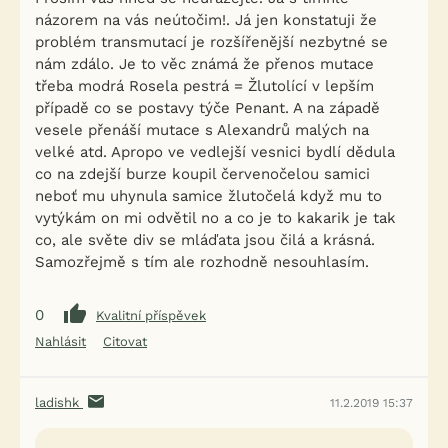
názorem na vás neútočim!. Já jen konstatuji že
problém transmutací je rozšířenější nezbytné se
nám zdálo. Je to věc známá že přenos mutace
třeba modrá Rosela pestrá = Žlutolící v lepším
případě co se postavy týče Penant. A na západě
vesele přenáší mutace s Alexandrů malých na
velké atd. Apropo ve vedlejší vesnici bydlí dědula
co na zdejší burze koupil červenočelou samici
neboť mu uhynula samice žlutočelá když mu to
vytýkám on mi odvětil no a co je to kakarik je tak
co, ale světe div se mláďata jsou čilá a krásná.
Samozřejmě s tím ale rozhodně nesouhlasím.
0
Kvalitní příspěvek
Nahlásit
Citovat
ladishk
11.2.2019 15:37