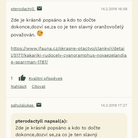
pterodactyll
14.2.2019 16:58
Zde je krásně popsáno a kdo to dočte
dokonce,dozví se,za co je ten slavný oranžovočelý
považován.
https://www.ifauna.cz/okrasne-ptactvo/clanky/r/detai
l/5177/kakariki-rudocely-cyanoramphus-novaezelandia
e-sparrman-1787/
1
Kvalitní příspěvek
Nahlásit
Citovat
sahulalukas
14.2.2019 17:27
pterodactyll napsal(a):
Zde je krásně popsáno a kdo to dočte
dokonce,dozví se,za co je ten slavný