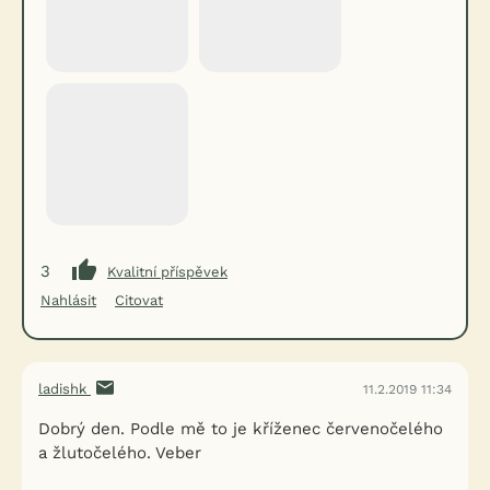
3
Kvalitní příspěvek
Nahlásit
Citovat
ladishk
11.2.2019 11:34
Dobrý den. Podle mě to je kříženec červenočelého
a žlutočelého. Veber