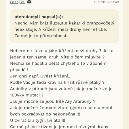
Fesoj39
13.2.2019 20:49
pterodactyll napsal(a):
Nechci vám brát iluze,ale kakariki oranzovočelý
neexistuje. A křížení mezi druhy není etické.
Za mě je to přímo blbost.
Nebereme iluze a jaké křížení mezi druhy ? Je to
jeden a ten samej druh. Víte o čem mluvíte ?
Nechci se hádat a dělat chytreho to v žádném
případě !
Jen chci např. Uvést křížení...
Podle Vás je teda kravina křížit různé ptáky ?
Andulky v přírodě jsou zelené jak je možné ze je
100vky mutaci ?
Jak je možné že jsou Bílé Ary Ararauny ?
Jak je možné že mate žluté (gold) rosele a mohl
bych pokračovat do nekonečna !!!
U zvířat bili tygři, lvi atd !!!
Co mě přijde křížení je jen mezi různými druhy