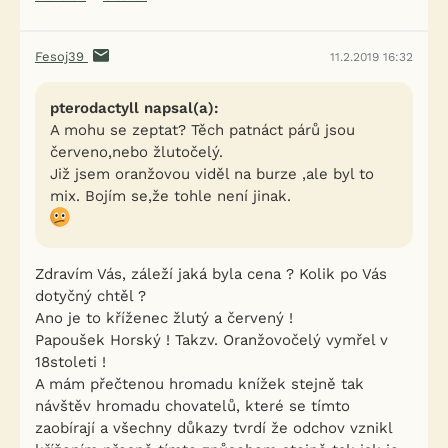
Fesoj39
11.2.2019 16:32
pterodactyll napsal(a):
A mohu se zeptat? Těch patnáct párů jsou
červeno,nebo žlutočelý.
Již jsem oranžovou viděl na burze ,ale byl to
mix. Bojím se,že tohle není jinak.
Zdravím Vás, záleží jaká byla cena ? Kolik po Vás
dotyčný chtěl ?
Ano je to kříženec žlutý a červený !
Papoušek Horský ! Takzv. Oranžovočelý vymřel v
18stoleti !
A mám přečtenou hromadu knížek stejně tak
návštěv hromadu chovatelů, které se tímto
zaobírají a všechny důkazy tvrdí že odchov vznikl