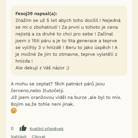
Fesoj39 napsal(a):
Znažím se už 5 let abych toho docílil ! Nejedná
se mi o zbohatnutí ! Za první u tohoto je cena
nejistá a za druhé to chci pro sebe ! Začínal
jsem z 15ti páru a je to 5ta generace a teprve
se vylihly 3 v hnízdě ! Beru to jako úspěch ! A
je možné že jim to ztmavne, teprve vyletěli z
hnízda !
Ale dekuji z Váš názor ;)
A mohu se zeptat? Těch patnáct párů jsou
červeno,nebo žlutočelý.
Již jsem oranžovou viděl na burze ,ale byl to mix.
Bojím se,že tohle není jinak.
0
Kvalitní příspěvek
Nahlásit
Citovat