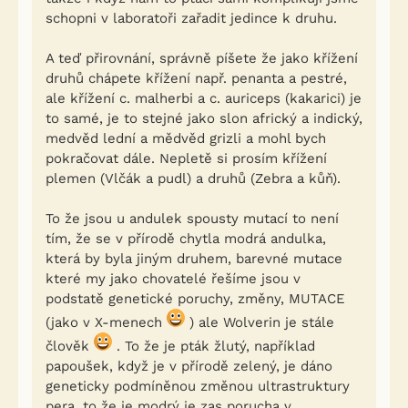
schopni v laboratoři zařadit jedince k druhu.
A teď přirovnání, správně píšete že jako křížení
druhů chápete křížení např. penanta a pestré,
ale křížení c. malherbi a c. auriceps (kakarici) je
to samé, je to stejné jako slon africký a indický,
medvěd lední a mědvěd grizli a mohl bych
pokračovat dále. Nepletě si prosím křížení
plemen (Vlčák a pudl) a druhů (Zebra a kůň).
To že jsou u andulek spousty mutací to není
tím, že se v přírodě chytla modrá andulka,
která by byla jiným druhem, barevné mutace
které my jako chovatelé řešíme jsou v
podstatě genetické poruchy, změny, MUTACE
(jako v X-menech
) ale Wolverin je stále
člověk
. To že je pták žlutý, například
papoušek, když je v přírodě zelený, je dáno
geneticky podmíněnou změnou ultrastruktury
pera, to že je modrý je zas porucha v