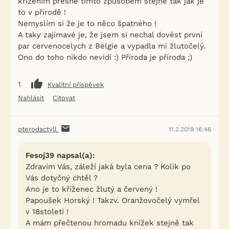
křížením přesně tímto způsobem stejně tak jak je
to v přírodě !
Nemyslím si že je to něco špatného !
A taky zajímavé je, že jsem si nechal dovést první
par cervenocelych z Belgie a vypadla mi žlutočelý.
Ono do toho nikdo nevidí :) Příroda je příroda ;)
1
Kvalitní příspěvek
Nahlásit
Citovat
pterodactyll
11.2.2019 16:46
Fesoj39 napsal(a):
Zdravím Vás, záleží jaká byla cena ? Kolik po
Vás dotyčný chtěl ?
Ano je to kříženec žlutý a červený !
Papoušek Horský ! Takzv. Oranžovočelý vymřel
v 18stoleti !
A mám přečtenou hromadu knížek stejně tak