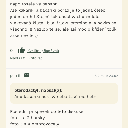
napr: rosele Vs penant.
Ale kakariki a kakariki pořad je to jedna čeleď
jeden druh ! Stejně tak andulky chocholata-
vlnkovaná-žlutá- bila-falow-cremino a ja nevím co
všechno !!! Nezlob te se, ale asi moc o křížení tolik
zase nevíte ;)
0
Kvalitní příspěvek
Nahlásit
Citovat
petr111
13.2.2019 20:52
pterodactyll napsal(a):
Ano kakariki horský nebo také malhebri.
Posledni prispevek do teto diskuse.
foto 1 a 2 horsky
foto 3 a 4 oranzovocely