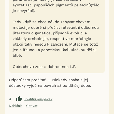
syntetizaci papouščích pigmentů psitacinů(tělo
je nevyrábí).
Tedy když se chce někdo zabývat chovem
mutací je dobré si přečíst relevantní odbornou
literaturu o genetice, případně evoluci a
základy ornitologie, respektive morfologie
ptáků taky nejsou k zahození. Mutace se totiž
jen s ifaunou a genetickou kalkulačkou dělají
blbě.
Opět chovu zdar a dobrou noc L.P.
Odporúčam prečítať. ... Niekedy snaha a jej
dôsledky vyjdú na povrch až po dlhšej dobe.
4
Kvalitní příspěvek
Nahlásit
Citovat