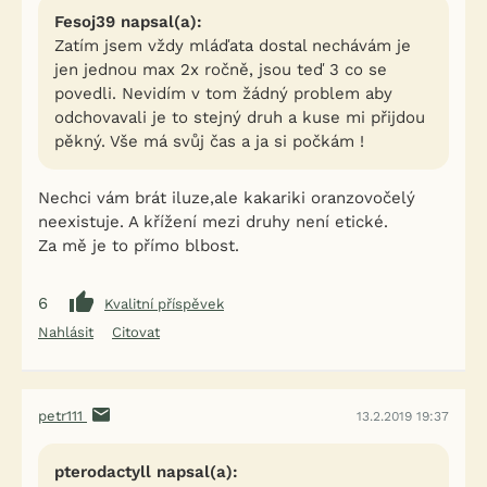
Fesoj39 napsal(a):
Zatím jsem vždy mláďata dostal nechávám je
jen jednou max 2x ročně, jsou teď 3 co se
povedli. Nevidím v tom žádný problem aby
odchovavali je to stejný druh a kuse mi přijdou
pěkný. Vše má svůj čas a ja si počkám !
Nechci vám brát iluze,ale kakariki oranzovočelý
neexistuje. A křížení mezi druhy není etické.
Za mě je to přímo blbost.
6
Kvalitní příspěvek
Nahlásit
Citovat
petr111
13.2.2019 19:37
pterodactyll napsal(a):