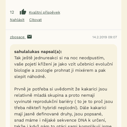
12
Kvalitní příspěvek
Nahlásit
Citovat
zbosace
14.2.2019 09:07
sahulalukas napsal(a):
Tak ještě jednureakci si na noc neodpustím,
vaše pojetí křížení je jako vzít učebnici evoluční
biologie a zoologie prohnat ji mixérem a pak
slepit náhodně.
Prvně je potřeba si uvědomit že kakarici jsou
relativně mladá skupina a proto nemají
vyvinuté reprodukční bariéry ( to je to proč jsou
třeba někteří hybridi neplodní). Dále kakarici
mají jasně definované druhy, jsou popsané,
snad máme i nějaké sekvence DNA k určení,
takže i když nám to ptáci sami komplikují jsme