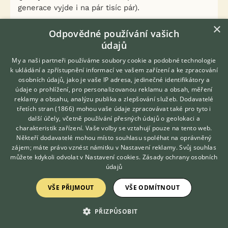
generace vyjde i na pár tisíc pár).
×
Pro zadavatele, jistě vás to stálo čas a úsilí a
Odpovědné používání vašich
ptáček je to vskutku hezký, ale zkrátka pro další
údajů
chov bezcený. Neberte to jako kritiku je to jen
My a naši partneři používáme soubory cookie a podobné technologie
konstatování faktu.
k ukládání a zpřístupnění informací ve vašem zařízení a ke zpracování
osobních údajů, jako je vaše IP adresa, jedinečné identifikátory a
Chovu zdar L.P.
údaje o prohlížení, pro personalizovanou reklamu a obsah, měření
reklamy a obsahu, analýzu publika a zlepšování služeb.
Dodavatelé
Edit:
třetích stran (1866)
mohou vaše údaje zpracovávat také pro tyto i
Hledáte zvířecího kamaráda?
další účely, včetně používání přesných údajů o geolokaci a
A mimo jiné tihle papoušci se ani na c. malherbi
Zdarma vám poradí
charakteristik zařízení. Vaše volby se vztahují pouze na tento web.
nepodobají, tady je čelo celé oranžové a malherbi
VETERINÁŘ ONLINE
Někteří dodavatelé mohou místo souhlasu spoléhat na oprávněný
má oranžovou korunku a žluté čelo
KONZULTOVAT S
zájem; máte právo vznést námitku v
Nastavení reklamy
. Svůj souhlas
VETERINÁŘEM
můžete kdykoli odvolat v
Nastavení cookies
.
Zásady ochrany osobních
údajů
2
Kvalitní příspěvek
Nahlásit
Citovat
VŠE PŘIJMOUT
VŠE ODMÍTNOUT
PŘIZPŮSOBIT