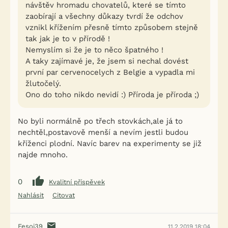
návštěv hromadu chovatelů, které se tímto
zaobírají a všechny důkazy tvrdí že odchov
vznikl křížením přesně tímto způsobem stejně
tak jak je to v přírodě !
Nemyslím si že je to něco špatného !
A taky zajímavé je, že jsem si nechal dovést
první par cervenocelych z Belgie a vypadla mi
žlutočelý.
Ono do toho nikdo nevidí :) Příroda je příroda ;)
No byli normálně po třech stovkách,ale já to
nechtěl,postavově menší a nevím jestli budou
kříženci plodní. Navíc barev na experimenty se již
najde mnoho.
0
Kvalitní příspěvek
Nahlásit
Citovat
Fesoj39
11.2.2019 18:04