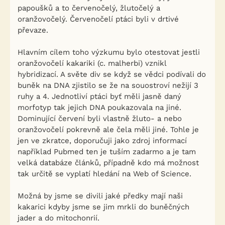
papoušků a to červenočelý, žlutočelý a
oranžovočelý. Červenočelí ptáci byli v drtivé
převaze.
Hlavním cílem toho výzkumu bylo otestovat jestli
oranžovočelí kakariki (c. malherbi) vznikl
hybridizací. A světe div se když se vědci podívali do
buněk na DNA zjistilo se že na souostroví nežijí 3
ruhy a 4. Jednotliví ptáci byť měli jasně daný
morfotyp tak jejich DNA poukazovala na jiné.
Dominující červení byli vlastně žluto- a nebo
oranžovočelí pokrevně ale čela měli jiné. Tohle je
jen ve zkratce, doporučuji jako zdroj informací
například Pubmed ten je tuším zadarmo a je tam
velká databáze článků, případně kdo má možnost
tak určitě se vyplatí hledání na Web of Science.
Možná by jsme se divili jaké předky mají naši
kakarici kdyby jsme se jim mrkli do buněčných
jader a do mitochonrií.