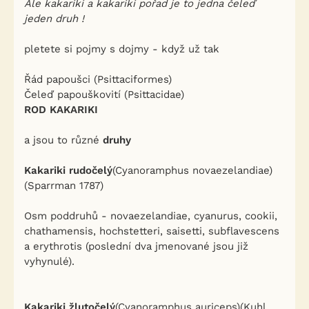
Ale kakariki a kakariki pořad je to jedna čeleď
jeden druh !
pletete si pojmy s dojmy - když už tak
Řád papoušci (Psittaciformes)
Čeleď papouškovití (Psittacidae)
ROD KAKARIKI
a jsou to různé
druhy
Kakariki rudočelý
(Cyanoramphus novaezelandiae)
(Sparrman 1787)
Osm poddruhů - novaezelandiae, cyanurus, cookii,
chathamensis, hochstetteri, saisetti, subflavescens
a erythrotis (poslední dva jmenované jsou již
vyhynulé).
Kakariki žlutočelý
(Cyanoramphus auriceps)(Kuhl