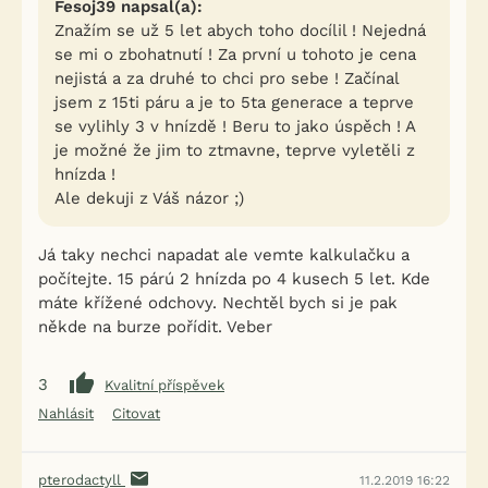
Fesoj39 napsal(a):
Znažím se už 5 let abych toho docílil ! Nejedná
se mi o zbohatnutí ! Za první u tohoto je cena
nejistá a za druhé to chci pro sebe ! Začínal
jsem z 15ti páru a je to 5ta generace a teprve
se vylihly 3 v hnízdě ! Beru to jako úspěch ! A
je možné že jim to ztmavne, teprve vyletěli z
hnízda !
Ale dekuji z Váš názor ;)
Já taky nechci napadat ale vemte kalkulačku a
počítejte. 15 párú 2 hnízda po 4 kusech 5 let. Kde
máte křížené odchovy. Nechtěl bych si je pak
někde na burze pořídit. Veber
3
Kvalitní příspěvek
Nahlásit
Citovat
pterodactyll
11.2.2019 16:22