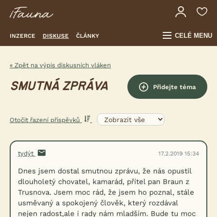
CELÉ MENU
INZERCE
DISKUSE
ČLÁNKY
« Zpět na výpis diskusních vláken
SMUTNÁ ZPRÁVA
Přidejte téma
Otočit řazení příspěvků
tydýt
17.2.2019 15:34
Dnes jsem dostal smutnou zprávu, že nás opustil
dlouholetý chovatel, kamarád, přítel pan Braun z
Trusnova. Jsem moc rád, že jsem ho poznal, stále
usměvaný a spokojený člověk, který rozdával
nejen radost,ale i rady nám mladším. Bude tu moc