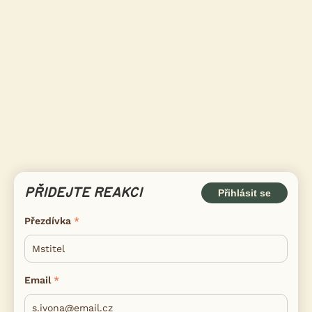
PŘIDEJTE REAKCI
Přihlásit se
Přezdívka
Email