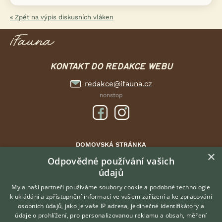
« Zpět na výpis diskusních vláken
KONTAKT DO REDAKCE WEBU
redakce@ifauna.cz
nonstop
DOMOVSKÁ STRÁNKA
×
INZERCE
Odpovědné používání vašich
údajů
DISKUSE
ČLÁNKY
My a naši partneři používáme soubory cookie a podobné technologie
k ukládání a zpřístupnění informací ve vašem zařízení a ke zpracování
ATLAS
osobních údajů, jako je vaše IP adresa, jedinečné identifikátory a
údaje o prohlížení, pro personalizovanou reklamu a obsah, měření