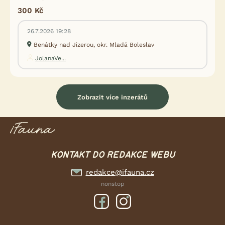
300 Kč
26.7.2026 19:28
Benátky nad Jizerou, okr. Mladá Boleslav
JolanaVe...
Zobrazit více inzerátů
KONTAKT DO REDAKCE WEBU
redakce@ifauna.cz
nonstop