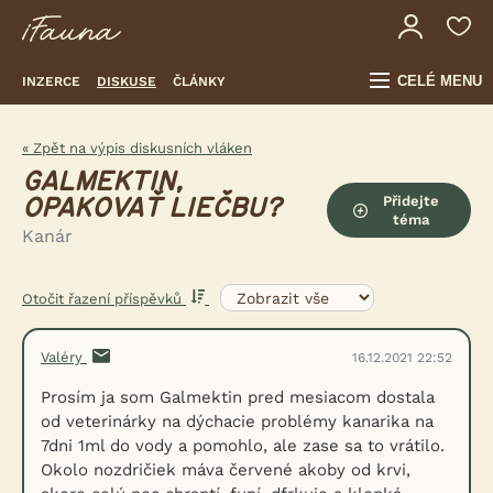
CELÉ MENU
INZERCE
DISKUSE
ČLÁNKY
« Zpět na výpis diskusních vláken
GALMEKTIN,
Přidejte
OPAKOVAŤ LIEČBU?
téma
Kanár
Otočit řazení příspěvků
Valéry
16.12.2021 22:52
Prosím ja som Galmektin pred mesiacom dostala
od veterinárky na dýchacie problémy kanarika na
7dni 1ml do vody a pomohlo, ale zase sa to vrátilo.
Okolo nozdričiek máva červené akoby od krvi,