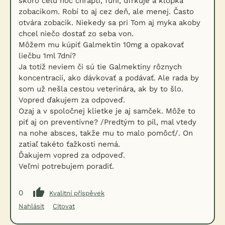
skoro celú noc chraptí, funí, dfrkuje a klopká
zobacikom. Robí to aj cez deň, ale menej. Často
otvára zobacik. Niekedy sa pri Tom aj myka akoby
chcel niečo dostať zo seba von.
Môžem mu kúpiť Galmektin 10mg a opakovať
liečbu 1ml 7dní?
Ja totiž neviem či sú tie Galmektiny rôznych
koncentracii, ako dávkovať a podávať. Ale rada by
som už nešla cestou veterinára, ak by to šlo.
Vopred ďakujem za odpoveď.
Ozaj a v spoločnej klietke je aj samček. Môže to
piť aj on preventívne? /Predtým to píl, mal vtedy
na nohe absces, takže mu to malo pomôcť/. On
zatiaľ takéto ťažkosti nemá.
Ďakujem vopred za odpoveď.
Veľmi potrebujem poradiť.
0
Kvalitní příspěvek
Nahlásit
Citovat