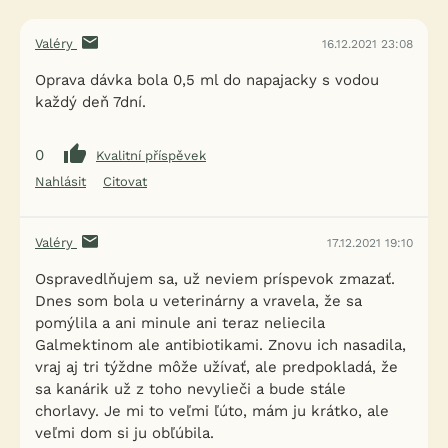
Valéry
16.12.2021 23:08
Oprava dávka bola 0,5 ml do napajacky s vodou
každý deň 7dní.
0
Kvalitní příspěvek
Nahlásit
Citovat
Valéry
17.12.2021 19:10
Ospravedlňujem sa, už neviem príspevok zmazať.
Dnes som bola u veterinárny a vravela, že sa
pomýlila a ani minule ani teraz neliecila
Galmektinom ale antibiotikami. Znovu ich nasadila,
vraj aj tri týždne môže užívať, ale predpokladá, že
sa kanárik už z toho nevylieči a bude stále
chorlavy. Je mi to veľmi ľúto, mám ju krátko, ale
veľmi dom si ju obľúbila.