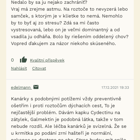
Nedalo by sa ju nejako zachrániť?
Vraj má zrejme astmu. Na roztoče to nevyzerá lebo
samček, s ktorým je v klietke to nemá. Nemohlo
by to byť aj zo stresu? Zdá sa mi často
vystresovaná, lebo on je veľmi dominantný a od
vsadila ju odháňa. Bolo by riešením oddelený chov?
Vopred ďakujem za názor niekoho skúseného.
0
Kvalitní příspěvek
Nahlásit
Citovat
edelmann
17.12.2021 19:33
Kanárky s podobnými potížemi vždy preventivně
ošetřím i proti roztočům dýchacích cest, To je
nejčastější problém. Dávám kapku Cydectinu na
zátylek, Galmektin je podobná látka, takže v tom
nebude rozdíl. Ale léčba kanárků je svízelná. Že se
u krmítka po podání zrní hašteří je normální,