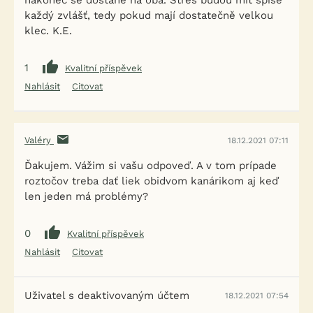
nakonec se dostane na oba. Stres budou mít spíše
každý zvlášť, tedy pokud mají dostatečně velkou
klec. K.E.
1
Kvalitní příspěvek
Nahlásit
Citovat
Valéry
18.12.2021 07:11
Ďakujem. Vážim si vašu odpoveď. A v tom prípade
roztočov treba dať liek obidvom kanárikom aj keď
len jeden má problémy?
0
Kvalitní příspěvek
Nahlásit
Citovat
Uživatel s deaktivovaným účtem
18.12.2021 07:54