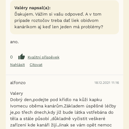
Valéry napsal(a):
Ďakujem. Vážim si vašu odpoveď. A v tom
prípade roztočov treba dať liek obidvom
kanárikom aj keď len jeden má problémy?
ano.
0
Kvalitní příspěvek
Nahlásit
Citovat
alfonzo
18.12.2021 11:16
Valery
Dobrý den,podejte pod křídlo na kůži kapku
Ivomecu oběma kanárům.Základem úspěšné léčby
je,po třech dnech,kdy již bude látka vstřebána do
těla a stále působí ,důkladně vyčistit veškeré
zařízení kde kanáři žijí.Jinak se vám opět nemoc