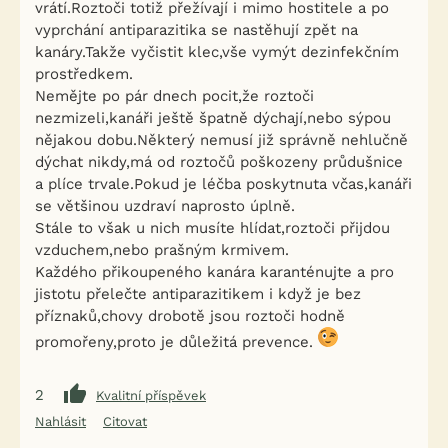
vrátí.Roztoči totiž přežívají i mimo hostitele a po
vyprchání antiparazitika se nastěhují zpět na
kanáry.Takže vyčistit klec,vše vymýt dezinfekčním
prostředkem.
Nemějte po pár dnech pocit,že roztoči
nezmizeli,kanáři ještě špatně dýchají,nebo sýpou
nějakou dobu.Některý nemusí již správně nehlučně
dýchat nikdy,má od roztočů poškozeny průdušnice
a plíce trvale.Pokud je léčba poskytnuta včas,kanáři
se většinou uzdraví naprosto úplně.
Stále to však u nich musíte hlídat,roztoči přijdou
vzduchem,nebo prašným krmivem.
Každého přikoupeného kanára karanténujte a pro
jistotu přelečte antiparazitikem i když je bez
příznaků,chovy drobotě jsou roztoči hodně
promořeny,proto je důležitá prevence.
2
Kvalitní příspěvek
Nahlásit
Citovat