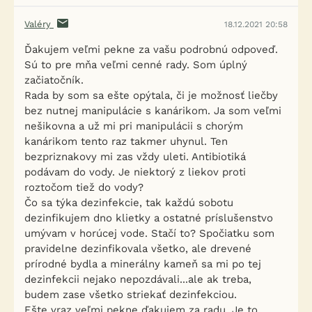
Valéry
18.12.2021 20:58
Ďakujem veľmi pekne za vašu podrobnú odpoveď.
Sú to pre mňa veľmi cenné rady. Som úplný
začiatočník.
Rada by som sa ešte opýtala, či je možnosť liečby
bez nutnej manipulácie s kanárikom. Ja som veľmi
nešikovna a už mi pri manipulácii s chorým
kanárikom tento raz takmer uhynul. Ten
bezpriznakovy mi zas vždy uleti. Antibiotiká
podávam do vody. Je niektorý z liekov proti
roztočom tiež do vody?
Čo sa týka dezinfekcie, tak každú sobotu
dezinfikujem dno klietky a ostatné príslušenstvo
umývam v horúcej vode. Stačí to? Spočiatku som
pravidelne dezinfikovala všetko, ale drevené
prírodné bydla a minerálny kameň sa mi po tej
dezinfekcii nejako nepozdávali...ale ak treba,
budem zase všetko striekať dezinfekciou.
Ešte vraz veľmi pekne ďakujem za radu. Je to