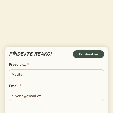
PŘIDEJTE REAKCI
Přihlásit se
Přezdívka
Email