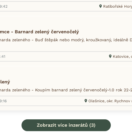
19:42
Ratibořské Hory
mce - Barnard zelený červenočelý
arda zeleného - Buď štěpák nebo modrý, kroužkovaný, ideálně DN
:41
Katovice, 
elený
arda zeleného - Koupím barnard zelený červenočelý-1.0 rok 22-2
9:16
Olešnice, okr. Rychno
Zobrazit více inzerátů (3)