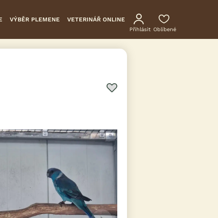
E
VÝBĚR PLEMENE
VETERINÁŘ ONLINE
Přihlásit
Oblíbené