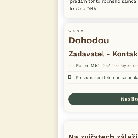
predam tohto ročneho samca 
kružok,DNA,
CENA
Dohodou
Zadavatel - Kontak
Roland Mikát
(další inzeráty od to
Pro zobrazení telefonu se přihl
Napišt
Na zvířatech záleží