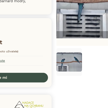
barnard modrý,
t
hoto uživatele)
aste
e mi