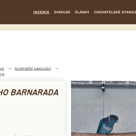
INZERCE
DISKUSE
ČLÁNKY
CHOVATELSKÉ STANIC
tvo
Australští papoušci
026
HO BARNARADA