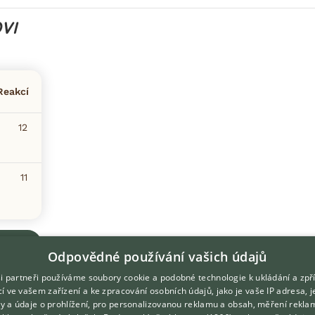
VI
Reakcí
12
11
Odpovědné používání vašich údajů
i partneři používáme soubory cookie a podobné technologie k ukládání a zpř
í ve vašem zařízení a ke zpracování osobních údajů, jako je vaše IP adresa, 
ory a údaje o prohlížení, pro personalizovanou reklamu a obsah, měření rekla