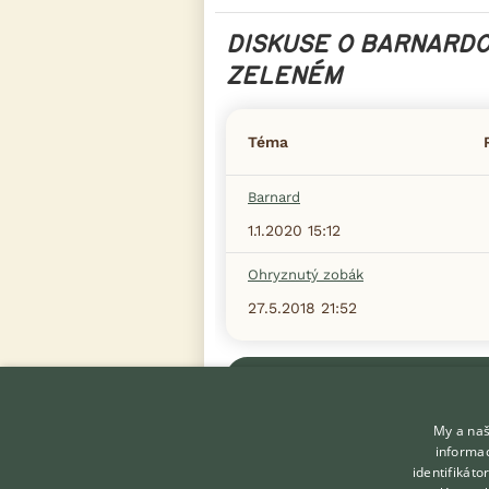
DISKUSE O BARNARDO
ZELENÉM
Téma
Barnard
1.1.2020 15:12
Ohryznutý zobák
27.5.2018 21:52
Zobrazit více diskusí
My a naš
informac
identifikát