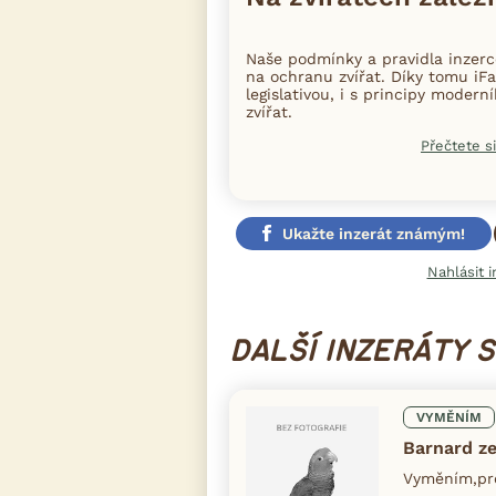
Naše podmínky a pravidla inzer
na ochranu zvířat. Díky tomu iFa
legislativou, i s principy moder
zvířat.
Přečtete si
Ukažte inzerát známým!
Nahlásit i
DALŠÍ INZERÁTY 
VYMĚNÍM
Barnard z
Vyměním,pro