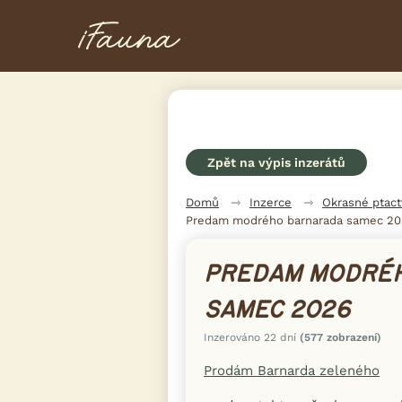
Zpět na výpis inzerátů
Domů
Inzerce
Okrasné ptac
Predam modrého barnarada samec 2
PREDAM MODRÉ
SAMEC 2026
Inzerováno 22 dní
(577 zobrazení)
Prodám Barnarda zeleného