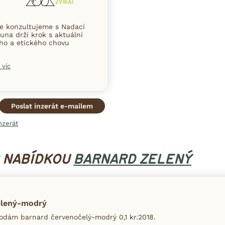
ce konzultujeme s Nadací
una drží krok s aktuální
ního a etického chovu
 víc
Poslat inzerát e-mailem
nzerát
S NABÍDKOU
BARNARD ZELENÝ
elený-modrý
dám barnard červenočelý-modrý 0,1 kr.2018.