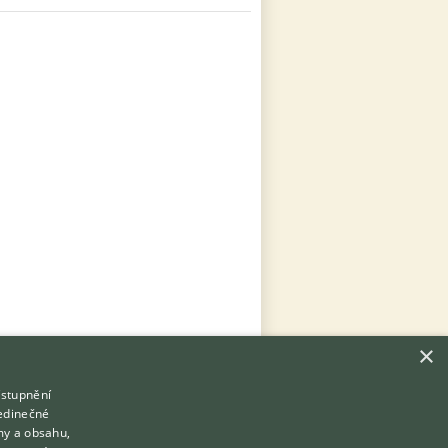
×
ístupnění
Hledáte zvířecího kamaráda?
jedinečné
Zdarma vám poradí
my a obsahu,
VETERINÁŘ ONLINE