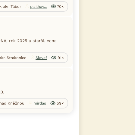
, okr. Tábor
p.silhav...
70×
A, rok 2025 a starší. cena
okr. Strakonice
Slavaf
91×
3.
v nad Kněžnou
mirdas
59×