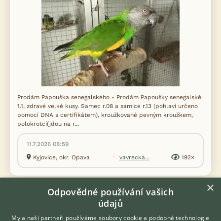
Prodám Papouška senegalského - Prodám Papoušky senegalské
1.1, zdravé velké kusy. Samec r.08 a samice r.13 (pohlaví určeno
pomocí DNA s certifikátem), kroužkované pevným kroužkem,
polokrotcí(jdou na r...
11.7.2026 08:59
Kyjovice, okr. Opava
vavrecka...
192×
×
Odpovědné používání vašich
údajů
Zobrazit více inzerátů (12)
My a naši partneři používáme soubory cookie a podobné technologie