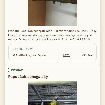
Prodám Papouška senegalského - prodám samce rok 2012, lichý
kus po spárování, drápky a opeření bez chyb. Výměna za jiné
možná. Dovezu na burzu do Přerova 9. 8. tel. 6.0.4.8.9.8.1.4.9
24.7.2026 07:23
Budišovice, okr. Opava
5873
86×
PRODÁM
Papoušek senegalský