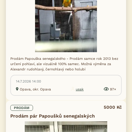
Prodám Papouška senegalského - Prodám samce rok 2013 bez
určení pohlaví, ale vizuálně 100% samec. Možná výměna za
Alexandr rudohlavý, černohlavý nebo holubí
14.7.2026 14:00
Opava, okr. Opava
usak
97×
5000 Kč
PRODÁM
Prodám pár Papoušků senegalských