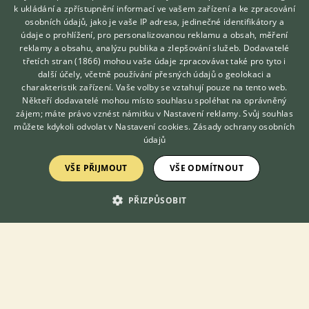
k ukládání a zpřístupnění informací ve vašem zařízení a ke zpracování
DISKUSE O PAPOUŠKOVI SENEGALSKÉM
osobních údajů, jako je vaše IP adresa, jedinečné identifikátory a
údaje o prohlížení, pro personalizovanou reklamu a obsah, měření
reklamy a obsahu, analýzu publika a zlepšování služeb.
Dodavatelé
třetích stran (1866)
Téma
mohou vaše údaje zpracovávat také pro tyto i
Hledáte zvířecího kamaráda?
další účely, včetně používání přesných údajů o geolokaci a
Zdarma vám poradí
charakteristik zařízení. Vaše volby se vztahují pouze na tento web.
VETERINÁŘ ONLINE
Arpalit na perožrouta
Někteří dodavatelé mohou místo souhlasu spoléhat na oprávněný
KONZULTOVAT S
zájem; máte právo vznést námitku v
Nastavení reklamy
. Svůj souhlas
28.3.2020 13:17
25
reakcí
VETERINÁŘEM
můžete kdykoli odvolat v
Nastavení cookies
.
Zásady ochrany osobních
údajů
Věnování ochočeného papouška senegalského
8.9.2021 22:24
20
reakcí
VŠE PŘIJMOUT
VŠE ODMÍTNOUT
Senegalec x Amazoňan
PŘIZPŮSOBIT
3.8.2019 18:29
9
reakcí
Senegalci - budky
14.8.2019 11:51
6
reakcí
U klece
23.4.2020 16:49
10
reakcí