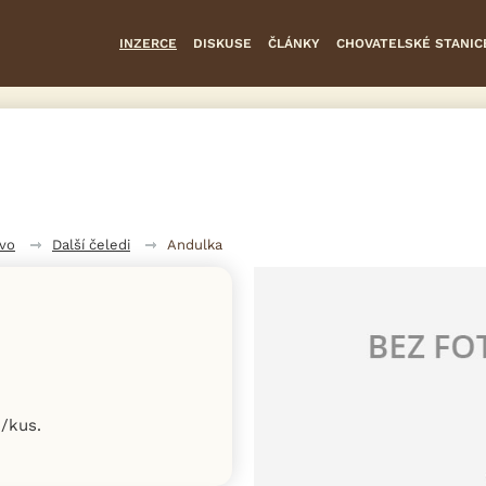
INZERCE
DISKUSE
ČLÁNKY
CHOVATELSKÉ STANIC
tvo
Další čeledi
Andulka
/kus.