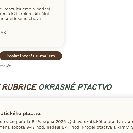
ce konzultujeme s Nadací
una drží krok s aktuální
ního a etického chovu
 víc
Poslat inzerát e-mailem
nzerát
V RUBRICE
OKRASNÉ PTACTVO
xotického ptactva
tovice pořádá 8.-9. srpna 2026 výstavu exotického ptactva v ar
řena sobota 9-17 hod, neděle 8-17 hod. Prodej ptactva a krmiv. S