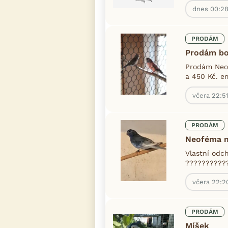
dnes 00:2
PRODÁM
Prodám b
Prodám Neof
a 450 Kč. e
včera 22:5
PRODÁM
Neoféma m
Vlastní odch
???????????
včera 22:2
PRODÁM
Míšek