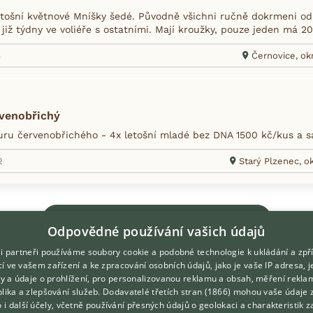
tošní květnové Mníšky šedé. Původně všichni ručně dokrmeni od p
již týdny ve voliéře s ostatními. Mají kroužky, pouze jeden má 202
4
Černovice, ok
rvenobřichý
ru červenobřichého - 4x letošní mladé bez DNA 1500 kč/kus a 
2
Starý Plzenec, o
Zobrazit více inzerátů (1761)
Odpovědné používání vašich údajů
i partneři používáme soubory cookie a podobné technologie k ukládání a zpř
í ve vašem zařízení a ke zpracování osobních údajů, jako je vaše IP adresa, 
ory a údaje o prohlížení, pro personalizovanou reklamu a obsah, měření rekla
lika a zlepšování služeb.
Dodavatelé třetích stran (1866)
mohou vaše údaje 
DOMOVSKÁ STRÁNKA
O nás
o i další účely, včetně používání přesných údajů o geolokaci a charakteristik z