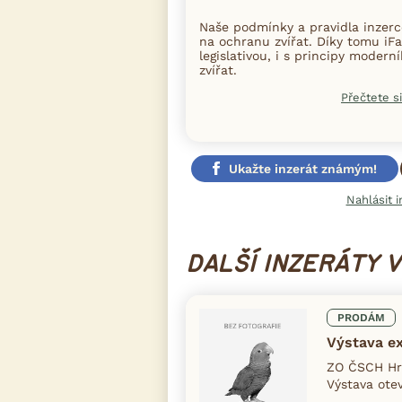
Naše podmínky a pravidla inzer
na ochranu zvířat. Díky tomu iFa
legislativou, i s principy moder
zvířat.
Přečtete si
Ukažte inzerát známým!
Nahlásit i
DALŠÍ INZERÁTY 
PRODÁM
Výstava e
ZO ČSCH Hro
Výstava otev