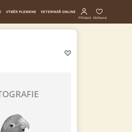
E
VÝBĚR PLEMENE
VETERINÁŘ ONLINE
Přihlásit
Oblíbené