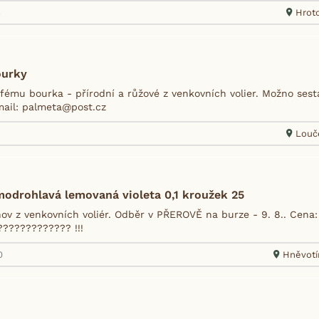
8
Hroto
ourky
ému bourka - přírodní a růžové z venkovních volier. Možno sest
mail: palmeta@post.cz
1
Louč
odrohlavá lemovaná violeta 0,1 kroužek 25
ov z venkovních voliér. Odběr v PŘEROVĚ na burze - 9. 8.. Cena: 
???????????? !!!
0
Hněvotí