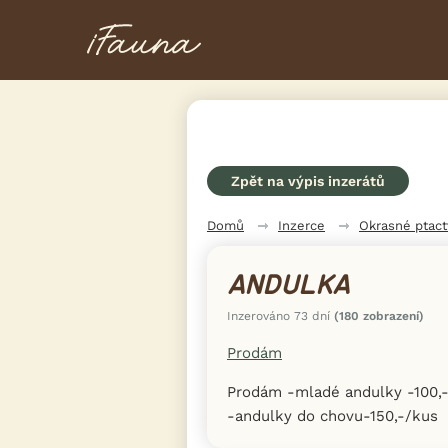
Zpět na výpis inzerátů
Domů
Inzerce
Okrasné ptac
ANDULKA
Inzerováno 73 dní
(180 zobrazení)
Prodám
Prodám -mladé andulky -100,-
-andulky do chovu-150,-/kus