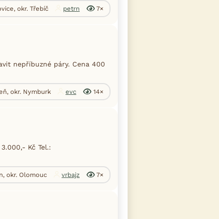
vice, okr. Třebíč
petrn
7×
avit nepříbuzné páry. Cena 400
eň, okr. Nymburk
evc
14×
3.000,- Kč Tel.:
n, okr. Olomouc
vrbajz
7×