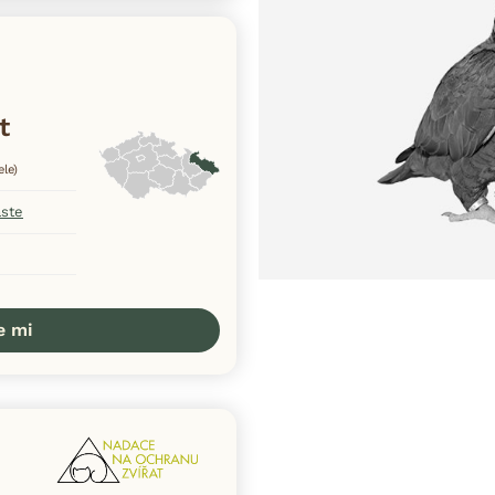
t
ele)
aste
e mi