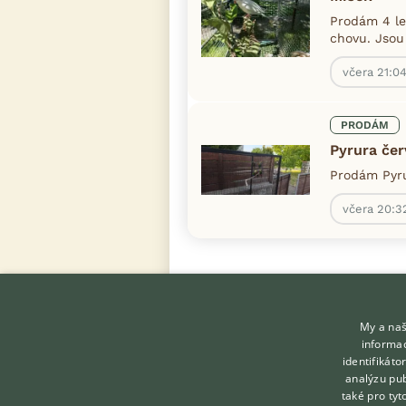
Prodám 4 le
chovu. Jsou 
včera 21:0
PRODÁM
Pyrura če
Prodám Pyru
včera 20:3
My a naš
informac
identifikát
analýzu pub
také pro tyt
KONTAKT DO REDAKCE