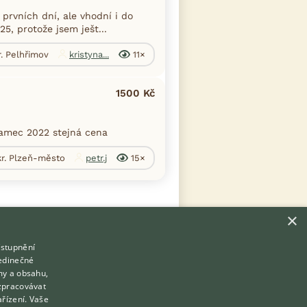
rvních dní, ale vhodní i do
5, protože jsem ješt...
r. Pelhřimov
kristyna...
11×
1500 Kč
samec 2022 stejná cena
kr. Plzeň-město
petr.j
15×
×
ístupnění
Hledáte zvířecího kamaráda?
jedinečné
Zdarma vám poradí
my a obsahu,
VETERINÁŘ ONLINE
zpracovávat
Přihlášení
ařízení. Vaše
KONZULTOVAT S VETERINÁŘEM