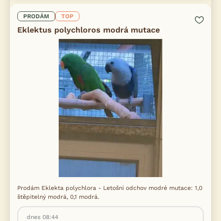
PRODÁM
TOP
Eklektus polychloros modrá mutace
Prodám Eklekta polychlora - Letošní odchov modré mutace: 1,0
štěpitelný modrá, 0,1 modrá.
dnes 08:44