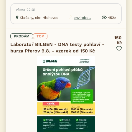
včera 22:01
Kľačany, okr. Hlohovec
envirobe...
452×
PRODÁM
TOP
150
Kč
Laboratoř BILGEN - DNA testy pohlaví -
burza Přerov 9.8. - vzorek od 150 Kč