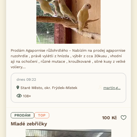
Prodám Agapornise růžohrdlého - Nabízím na prodej agapornise
ruzohrdle , právě vylétli z hnízda , výběr z cca 30kusu , vhodní
aji na ochočení , různé mutace , kroužkované , silné kusy z velké
voliery....
dnes 09:22
Staré Město, okr. Frýdek-Místek
martin.g...
108×
PRODÁM
TOP
100 Kč
Mladé zebřičky