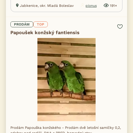
Jabkenice, okr. Mladá Boleslav
pionus
191×
PRODÁM
TOP
Papoušek konžský fantiensis
Prodám Papouška konžského - Prodám dvě letošní samičky 0,2,