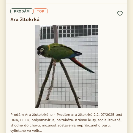
PRODÁM
TOP
Ara žltokrká
Prodám Aru žlutokrkého - Predám aru žltokrkú 2,2, 07/2025 test
DNA, PBFD, polyomavirus, psitakóza. Krásne kusy, socializované,
vhodné do chovu, možnosť zostavenia nepríbuzného páru,
vylietané vo veľk...