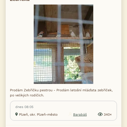
Prodám Zebřičku pestrou - Prodám letošní mláďata zebřiček,
po velikých rodičích.
dnes 08:05
Plzeň, okr. Plzeň-město
Barabáš
340×