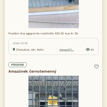
Prodám dva agapornis ruzohrdle 400 Kč kus kr 26
dnes 10:18
Chotutice, okr. Kolín
penant11...
8×
PRODÁM
Amazónek černotemenný