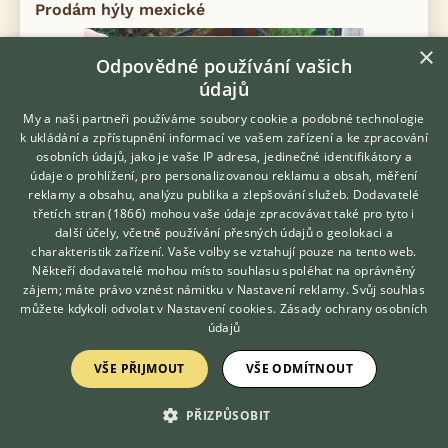
Prodám hýly mexické
×
Odpovědné používání vašich
údajů
My a naši partneři používáme soubory cookie a podobné technologie
k ukládání a zpřístupnění informací ve vašem zařízení a ke zpracování
osobních údajů, jako je vaše IP adresa, jedinečné identifikátory a
údaje o prohlížení, pro personalizovanou reklamu a obsah, měření
reklamy a obsahu, analýzu publika a zlepšování služeb.
Dodavatelé
třetích stran (1866)
mohou vaše údaje zpracovávat také pro tyto i
Hledáte zvířecího kamaráda?
další účely, včetně používání přesných údajů o geolokaci a
Zdarma vám poradí
charakteristik zařízení. Vaše volby se vztahují pouze na tento web.
VETERINÁŘ ONLINE
Prodám Hýla mexického - Prodám letošní hýly mexické, celkem
Někteří dodavatelé mohou místo souhlasu spoléhat na oprávněný
3 ks, kroužkované z velké voliéry. Po domluvě mohu přivést do
KONZULTOVAT S
zájem; máte právo vznést námitku v
Nastavení reklamy
. Svůj souhlas
Přerova nebo na Fauna trhy do Ostravy. Přednostně volejte na
VETERINÁŘEM
můžete kdykoli odvolat v
Nastavení cookies
.
Zásady ochrany osobních
telefon níže
údajů
dnes 07:22
VŠE PŘIJMOUT
VŠE ODMÍTNOUT
Kyjovice, okr. Opava
vavrecka...
18×
PŘIZPŮSOBIT
PRODÁM