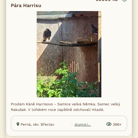
Pára Harrisu
Prodám Káně Harrisovo - Samice velká Němka. Samec velký
Rakušak. V loňském roce úspěšně odchovali mladé.
Perná, okr. Břeclav
slunce.i...
366×