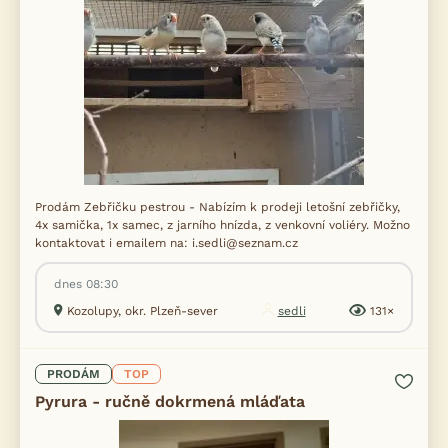
Prodám Zebřičku pestrou - Nabízím k prodeji letošní zebřičky,
4x samička, 1x samec, z jarního hnízda, z venkovní voliéry. Možno
kontaktovat i emailem na: i.sedli@seznam.cz
dnes 08:30
Kozolupy, okr. Plzeň-sever
sedli
131×
PRODÁM
TOP
Pyrura - ručně dokrmená mláďata