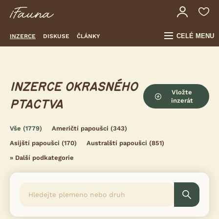
CELÉ MENU
INZERCE
DISKUSE
ČLÁNKY
INZERCE OKRASNÉHO
Vložte
inzerát
PTACTVA
Vše
(1779)
Američtí papoušci
(343)
Asijští papoušci
(170)
Australští papoušci
(851)
»
Další podkategorie