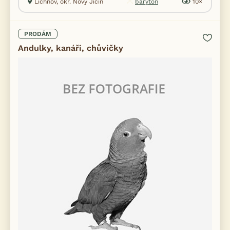
Lichnov, okr. Nový Jičín
baryton
10×
PRODÁM
Andulky, kanáři, chůvičky