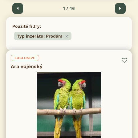
Předchozí
1 / 46
Další
Použité filtry:
Typ inzerátu: Prodám
EXCLUSIVE
Ara vojenský