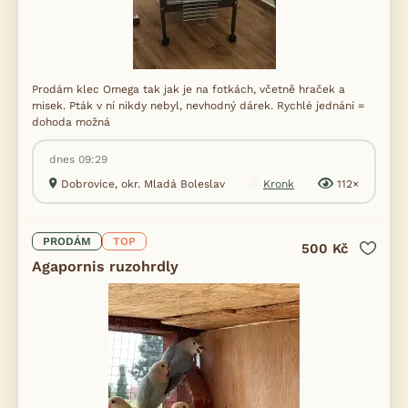
Prodám klec Omega tak jak je na fotkách, včetně hraček a
misek. Pták v ní nikdy nebyl, nevhodný dárek. Rychlé jednání =
dohoda možná
dnes 09:29
Dobrovice, okr. Mladá Boleslav
Kronk
112×
PRODÁM
TOP
500 Kč
Agapornis ruzohrdly