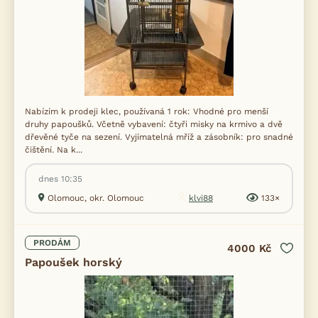
Nabízím k prodeji klec, používaná 1 rok: Vhodné pro menší
druhy papoušků. Včetně vybavení: čtyři misky na krmivo a dvě
dřevěné tyče na sezení. Vyjímatelná mříž a zásobník: pro snadné
čištění. Na k...
dnes 10:35
Olomouc, okr. Olomouc
klvi88
133×
PRODÁM
4000 Kč
Papoušek horský