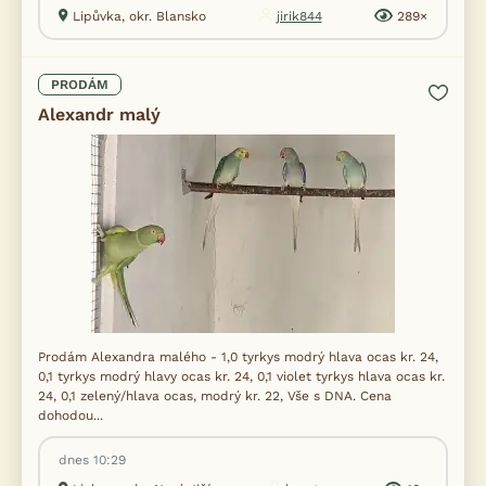
Lipůvka, okr. Blansko
jirik844
289×
PRODÁM
Alexandr malý
Prodám Alexandra malého - 1,0 tyrkys modrý hlava ocas kr. 24,
0,1 tyrkys modrý hlavy ocas kr. 24, 0,1 violet tyrkys hlava ocas kr.
24, 0,1 zelený/hlava ocas, modrý kr. 22, Vše s DNA. Cena
dohodou...
dnes 10:29