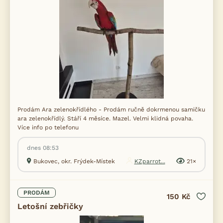
Prodám Ara zelenokřídlého - Prodám ručně dokrmenou samičku
ara zelenokřídlý. Stáří 4 měsíce. Mazel. Velmi klidná povaha.
Více info po telefonu
dnes 08:53
Bukovec, okr. Frýdek-Místek
KZparrot...
21×
PRODÁM
150 Kč
Letošní zebřičky