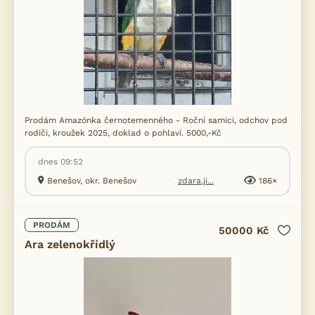
Prodám Amazónka černotemenného - Roční samici, odchov pod
rodiči, kroužek 2025, doklad o pohlaví. 5000,-Kč
dnes 09:52
Benešov, okr. Benešov
zdara.ji...
186×
PRODÁM
50000 Kč
Ara zelenokřídlý