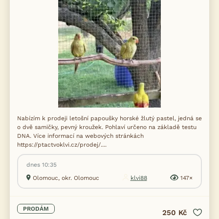
Nabízím k prodeji letošní papoušky horské žlutý pastel, jedná se
o dvě samičky, pevný kroužek. Pohlaví určeno na základě testu
DNA. Více informací na webových stránkách
https://ptactvoklvi.cz/prodej/....
dnes 10:35
Olomouc, okr. Olomouc
klvi88
147×
PRODÁM
250 Kč