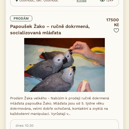
Olomouc, okr. Olomouc
klvi88
124×
PRODÁM
17500
Kč
Papoušek Žako – ručně dokrmená,
socializovaná mláďata
Prodám Žaka velkého - Nabízím k prodeji ručně dokrmená
mláďata papouška Žako. Mláďata jsou od 5. týdne věku
dokrmována, velmi dobře ochočená, kontaktní a zvyklá na
každodenní manipulaci. Vyrůstají v...
dnes 10:30