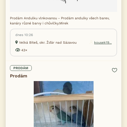
Prodám Andulku vlnkovanou - Prodám andulky všech barev,
kanáry různé barvy i chůvičky.Mirek
dnes 10:26
Velká Bíteš, okr. Žďár nad Sázavou
kousek19...
43×
PRODÁM
Prodám