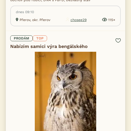
odchov pod rodiči, DNA s PBFD, bezvadný stav
dnes 09:10
Přerov, okr. Přerov
chosee29
115×
PRODÁM
TOP
Nabízím samici výra bengálského