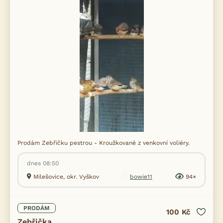
Prodám Zebřičku pestrou - Kroužkované z venkovní voliéry.
dnes 08:50
Milešovice, okr. Vyškov
bowie11
94×
PRODÁM
100 Kč
Zebřička