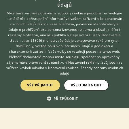
údajů
10.7.2026 13:36
My a naši partneři používáme soubory cookie a podobné technologie
Ústí nad Labem, okr. Ústí nad Labem
Pavelkuc...
k ukládání a zpřístupnění informací ve vašem zařízení a ke zpracování
osobních údajů, jako je vaše IP adresa, jedinečné identifikátory a
165×
údaje o prohlížení, pro personalizovanou reklamu a obsah, měření
reklamy a obsahu, analýzu publika a zlepšování služeb.
Dodavatelé
třetích stran (1866)
mohou vaše údaje zpracovávat také pro tyto i
PRODÁM
Hledáte zvířecího kamaráda?
další účely, včetně používání přesných údajů o geolokaci a
Zdarma vám poradí
Trhy Vyškov
charakteristik zařízení. Vaše volby se vztahují pouze na tento web.
VETERINÁŘ ONLINE
Někteří dodavatelé mohou místo souhlasu spoléhat na oprávněný
KONZULTOVAT S
zájem; máte právo vznést námitku v
Nastavení reklamy
. Svůj souhlas
VETERINÁŘEM
můžete kdykoli odvolat v
Nastavení cookies
.
Zásady ochrany osobních
údajů
VŠE PŘIJMOUT
VŠE ODMÍTNOUT
PŘIZPŮSOBIT