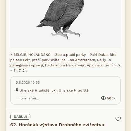
* BELGIE, HOLANDSKO – Zoo a ptačí parky - Pairi Daiza, Bird
palace Pelt, ptačí park Avifauna, Zoo Amsterdam, Nally ´s
papegaaien opvang, Delfinárium Harderwijk, Apenheul Termín: 5.
– 11. 7. 2...
5.8.2026 10:53
Uherské Hradiště, okr. Uherské Hradiště
primarou...
567×
DARUJI
62. Horácká výstava Drobného zvířectva