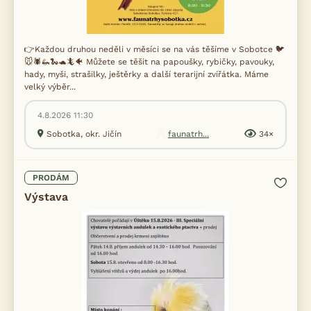
👉Každou druhou neděli v měsíci se na vás těšíme v Sobotce 🐦
🐭🕷️🦗🐍🐢🦎🐠 Můžete se těšit na papoušky, rybičky, pavouky,
hady, myši, strašilky, ještěrky a další terarijní zvířátka. Máme
velký výběr...
4.8.2026 11:30
Sobotka, okr. Jičín
faunatrh...
34×
PRODÁM
Výstava