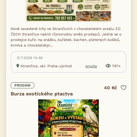
Nově zavedené trhy ve Strančicích v chovatelském areálu ZO
ČSCH Strančice nabízí různorodou směs prodejců. Jedná se o
prodejce kuřic na snášku, kuřátek, kachen, pletených košíků,
krmiva a chovatelskýc...
31.7.2026 14:46
Strančice, okr. Praha-východ
smuha
797×
PRODÁM
40 Kč
Burza exotického ptactva