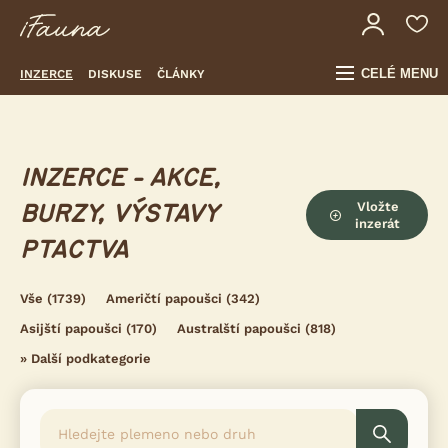
CELÉ MENU
INZERCE
DISKUSE
ČLÁNKY
INZERCE - AKCE,
Vložte
BURZY, VÝSTAVY
inzerát
PTACTVA
Vše
(1739)
Američtí papoušci
(342)
Asijští papoušci
(170)
Australští papoušci
(818)
»
Další podkategorie