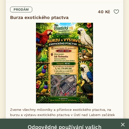
PRODÁM
40 Kč
Burza exotického ptactva
Zveme všechny milovníky a příznivce exotického ptactva, na
burzu a výstavu exotického ptactva v Ústí nad Labem začátek
8:00 - 12:00 můžete zde koupit papoušky i prodat své odchovy
×
a nakoupit krmen...
Odpovědné používání vašich