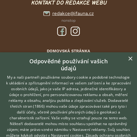
KONTAKT DO REDAKCE WEBU
redakce@ifauna.cz
nonstop
DOMOVSKÁ STRÁNKA
×
INZERCE
Odpovědné používání vašich
DISKUSE
údajů
ČLÁNKY
My a naši partneři používáme soubory cookie a podobné technologie
ATLAS
k ukládání a zpřístupnění informací ve vašem zařízení a ke zpracování
osobních údajů, jako je vaše IP adresa, jedinečné identifikátory a
údaje o prohlížení, pro personalizovanou reklamu a obsah, měření
O nás
reklamy a obsahu, analýzu publika a zlepšování služeb.
Dodavatelé
třetích stran (1866)
mohou vaše údaje zpracovávat také pro tyto i
Kontakt
Hledáte zvířecího kamaráda?
další účely, včetně používání přesných údajů o geolokaci a
Zdarma vám poradí
Možnosti zvýraznění inzerátů
charakteristik zařízení. Vaše volby se vztahují pouze na tento web.
VETERINÁŘ ONLINE
Podmínky užití
Někteří dodavatelé mohou místo souhlasu spoléhat na oprávněný
KONZULTOVAT S
zájem; máte právo vznést námitku v
Nastavení reklamy
. Svůj souhlas
Zpracování osobních údajů
VETERINÁŘEM
můžete kdykoli odvolat v
Nastavení cookies
.
Zásady ochrany osobních