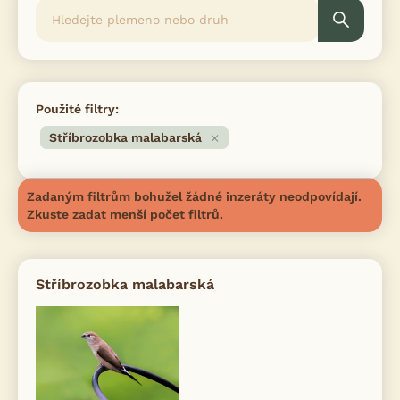
Použité filtry:
Stříbrozobka malabarská
Zadaným filtrům bohužel žádné inzeráty neodpovídají.
Zkuste zadat menší počet filtrů.
Stříbrozobka malabarská