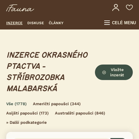
CELÉ MENU
INZERCE
DISKUSE
ČLÁNKY
INZERCE OKRASNÉHO
PTACTVA -
Vložte
inzerát
STŘÍBROZOBKA
MALABARSKÁ
Vše
(1778)
Američtí papoušci
(344)
Asijští papoušci
(173)
Australští papoušci
(846)
»
Další podkategorie