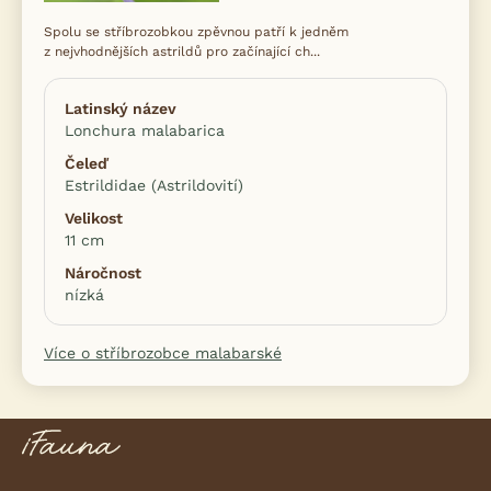
Spolu se stříbrozobkou zpěvnou patří k jedněm
z nejvhodnějších astrildů pro začínající ch...
Latinský název
Lonchura malabarica
Čeleď
Estrildidae (Astrildovití)
Velikost
11 cm
Náročnost
nízká
Více o stříbrozobce malabarské