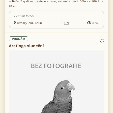
voliéře. Zvyklí na pestrou stravu, svícení a péči. DNA certifikát a
pev...
7.7.2026 15:56
Ovčáry, okr. Kolín
HN
376×
PRODÁM
Aratinga sluneční