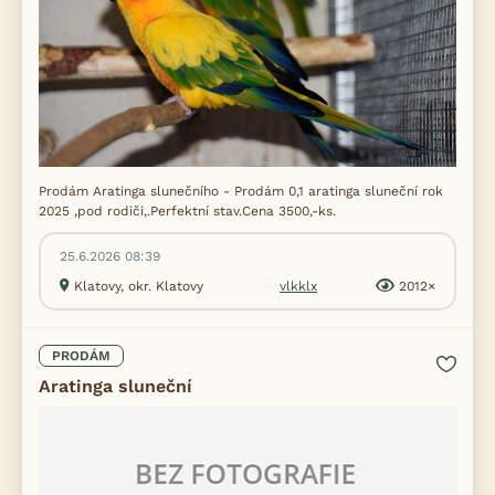
Prodám Aratinga slunečního - Prodám 0,1 aratinga sluneční rok
2025 ,pod rodiči,.Perfektní stav.Cena 3500,-ks.
25.6.2026 08:39
Klatovy, okr. Klatovy
vlkklx
2012×
PRODÁM
Aratinga sluneční