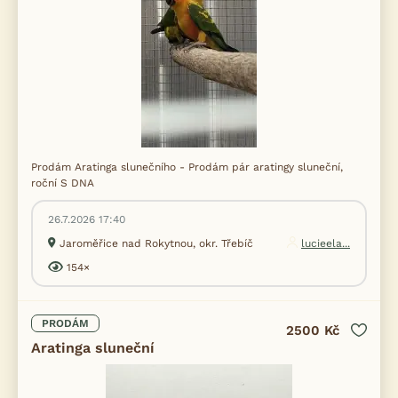
Prodám Aratinga slunečního - Prodám pár aratingy sluneční,
roční S DNA
26.7.2026 17:40
Jaroměřice nad Rokytnou, okr. Třebíč
lucieela...
154×
PRODÁM
2500 Kč
Aratinga sluneční