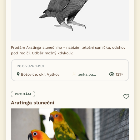
Prodám Aratinga slunečního - nabízím letošní samičku, odchov
pod rodiči. Odběr možný kdykoliv.
28.6.2026 13:01
Bošovice, okr. Vyškov
lenka.pa...
121×
PRODÁM
Aratinga sluneční