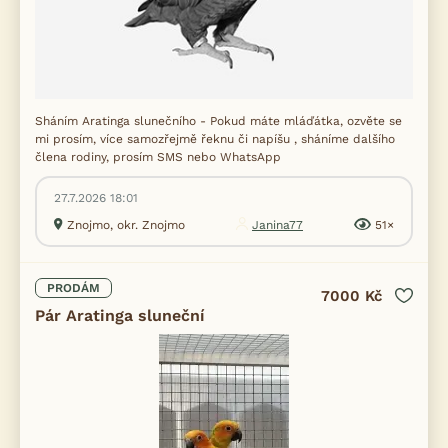
Sháním Aratinga slunečního - Pokud máte mláďátka, ozvěte se
mi prosím, více samozřejmě řeknu či napíšu , sháníme dalšího
člena rodiny, prosím SMS nebo WhatsApp
27.7.2026 18:01
Znojmo, okr. Znojmo
Janina77
51×
PRODÁM
7000 Kč
Pár Aratinga sluneční