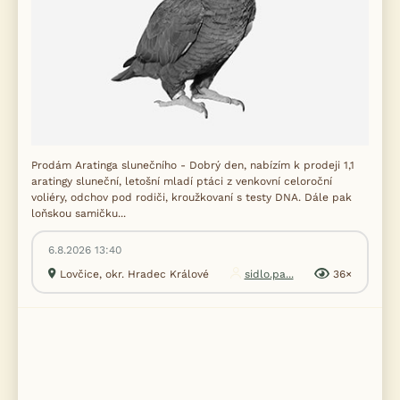
Prodám Aratinga slunečního - Dobrý den, nabízím k prodeji 1,1
aratingy sluneční, letošní mladí ptáci z venkovní celoroční
voliéry, odchov pod rodiči, kroužkovaní s testy DNA. Dále pak
loňskou samičku...
6.8.2026 13:40
Lovčice, okr. Hradec Králové
sidlo.pa...
36×