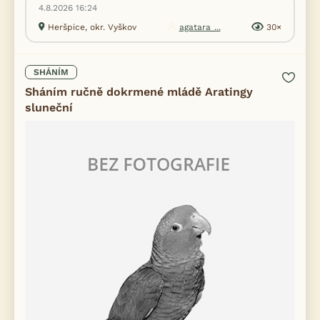
4.8.2026 16:24
Heršpice, okr. Vyškov
agatara_...
30×
SHÁNÍM
Sháním ručně dokrmené mládě Aratingy
sluneční