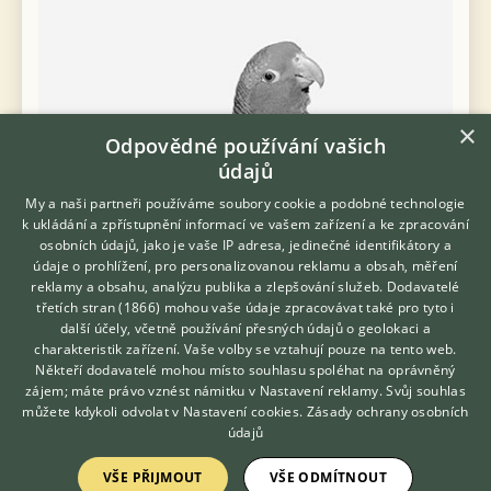
×
Odpovědné používání vašich
údajů
My a naši partneři používáme soubory cookie a podobné technologie
k ukládání a zpřístupnění informací ve vašem zařízení a ke zpracování
osobních údajů, jako je vaše IP adresa, jedinečné identifikátory a
údaje o prohlížení, pro personalizovanou reklamu a obsah, měření
reklamy a obsahu, analýzu publika a zlepšování služeb.
Dodavatelé
třetích stran (1866)
mohou vaše údaje zpracovávat také pro tyto i
Hledáte zvířecího kamaráda?
další účely, včetně používání přesných údajů o geolokaci a
Zdarma vám poradí
charakteristik zařízení. Vaše volby se vztahují pouze na tento web.
Prodám Aratinga slunečního - nabízím letošní samičku, odchov
VETERINÁŘ ONLINE
Někteří dodavatelé mohou místo souhlasu spoléhat na oprávněný
pod rodiči. Dále aratingy, zlatočelé, červenohrdlé, zlatohlavé,
KONZULTOVAT S
zájem; máte právo vznést námitku v
Nastavení reklamy
. Svůj souhlas
hnědohrdlé. Návštěva kdykoliv.
VETERINÁŘEM
můžete kdykoli odvolat v
Nastavení cookies
.
Zásady ochrany osobních
údajů
21.6.2026 16:05
Bošovice, okr. Vyškov
lenka.pa...
144×
VŠE PŘIJMOUT
VŠE ODMÍTNOUT