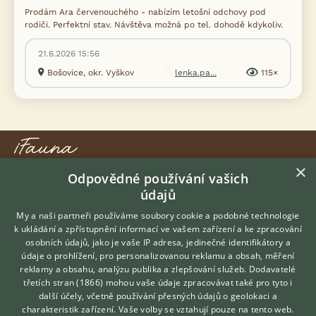
Prodám Ara červenouchého - nabízím letošní odchovy pod
rodiči. Perfektní stav. Návštěva možná po tel. dohodě kdykoliv.
21.6.2026 15:56
Bošovice, okr. Vyškov
lenka.pa...
115×
×
Odpovědné používání vašich
KONTAKT DO REDAKCE WEBU
údajů
redakce@ifauna.cz
My a naši partneři používáme soubory cookie a podobné technologie
nonstop
k ukládání a zpřístupnění informací ve vašem zařízení a ke zpracování
osobních údajů, jako je vaše IP adresa, jedinečné identifikátory a
údaje o prohlížení, pro personalizovanou reklamu a obsah, měření
reklamy a obsahu, analýzu publika a zlepšování služeb.
Dodavatelé
třetích stran (1866)
mohou vaše údaje zpracovávat také pro tyto i
Hledáte zvířecího kamaráda?
DOMOVSKÁ STRÁNKA
další účely, včetně používání přesných údajů o geolokaci a
Zdarma vám poradí
charakteristik zařízení. Vaše volby se vztahují pouze na tento web.
INZERCE
VETERINÁŘ ONLINE