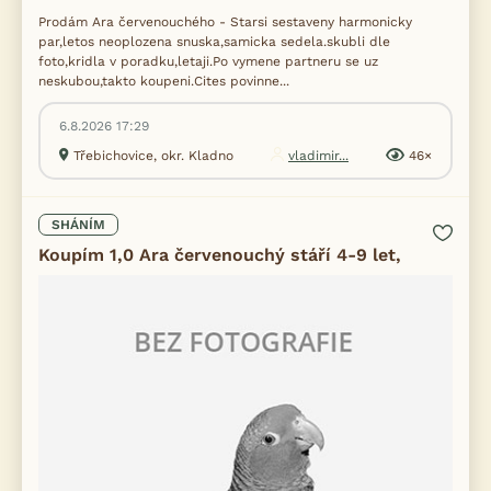
Prodám Ara červenouchého - Starsi sestaveny harmonicky
par,letos neoplozena snuska,samicka sedela.skubli dle
foto,kridla v poradku,letaji.Po vymene partneru se uz
neskubou,takto koupeni.Cites povinne...
6.8.2026 17:29
Třebichovice, okr. Kladno
vladimir...
46×
SHÁNÍM
Koupím 1,0 Ara červenouchý stáří 4-9 let,