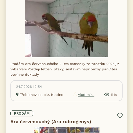
Prodám Ara červenouchého - Dva samecky ze zacatku 2025,jiz
vybarveni.Pozdeji letosni ptaky, sestavim nepribuzny par.Cites
povinne doklady
24.7.2026 12:54
Třebichovice, okr. Kladno
vladimir...
111×
PRODÁM
Ara červenouchý (Ara rubrogenys)