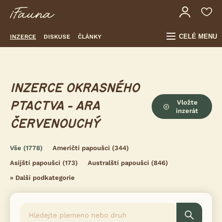
CELÉ MENU
INZERCE
DISKUSE
ČLÁNKY
INZERCE OKRASNÉHO
Vložte
PTACTVA - ARA
inzerát
ČERVENOUCHÝ
Vše
(1778)
Američtí papoušci
(344)
Asijští papoušci
(173)
Australští papoušci
(846)
»
Další podkategorie