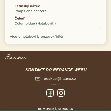
Latinský název
Phaps chalcoptera
Čeleď
Columbidae (Holubovití)
Více o holubovi bronzovokřídlém
KONTAKT DO REDAKCE WEBU
redakce@ifauna.cz
nonstop
DOMOVSKÁ STRÁNKA