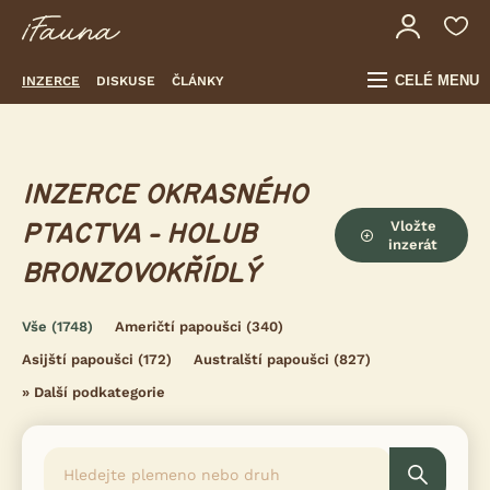
CELÉ MENU
INZERCE
DISKUSE
ČLÁNKY
INZERCE OKRASNÉHO
Vložte
PTACTVA - HOLUB
inzerát
BRONZOVOKŘÍDLÝ
Vše
(1748)
Američtí papoušci
(340)
Asijští papoušci
(172)
Australští papoušci
(827)
»
Další podkategorie