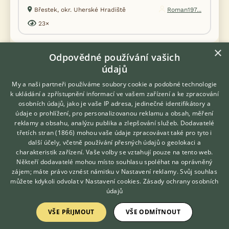
Břestek, okr. Uherské Hradiště
Roman197...
23×
×
Odpovědné používání vašich
PRODÁM
údajů
Alexandr malý lutino - 2 ks kroužek 26
My a naši partneři používáme soubory cookie a podobné technologie
k ukládání a zpřístupnění informací ve vašem zařízení a ke zpracování
osobních údajů, jako je vaše IP adresa, jedinečné identifikátory a
údaje o prohlížení, pro personalizovanou reklamu a obsah, měření
reklamy a obsahu, analýzu publika a zlepšování služeb.
Dodavatelé
třetích stran (1866)
mohou vaše údaje zpracovávat také pro tyto i
Hledáte zvířecího kamaráda?
další účely, včetně používání přesných údajů o geolokaci a
Zdarma vám poradí
charakteristik zařízení. Vaše volby se vztahují pouze na tento web.
VETERINÁŘ ONLINE
Někteří dodavatelé mohou místo souhlasu spoléhat na oprávněný
KONZULTOVAT S
zájem; máte právo vznést námitku v
Nastavení reklamy
. Svůj souhlas
VETERINÁŘEM
můžete kdykoli odvolat v
Nastavení cookies
.
Zásady ochrany osobních
údajů
VŠE PŘIJMOUT
VŠE ODMÍTNOUT