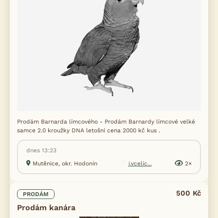
Prodám Barnarda límcového - Prodám Barnardy límcové velké
samce 2.0 kroužky DNA letošní cena 2000 kč kus .
dnes 13:23
Mutěnice, okr. Hodonín
j.vcelic...
2×
500 Kč
PRODÁM
Prodám kanára