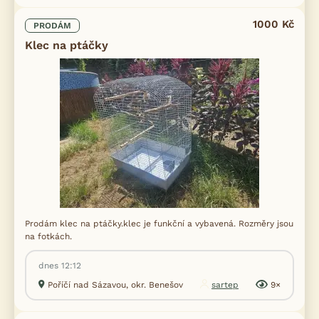
1000 Kč
PRODÁM
Klec na ptáčky
Prodám klec na ptáčky.klec je funkční a vybavená. Rozměry jsou
na fotkách.
dnes 12:12
Poříčí nad Sázavou, okr. Benešov
sartep
9×