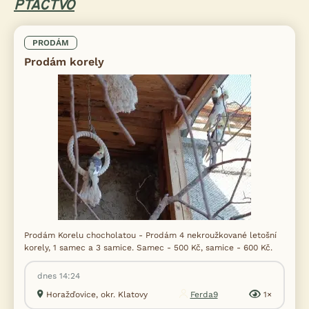
PTACTVO
PRODÁM
Prodám korely
Prodám Korelu chocholatou - Prodám 4 nekroužkované letošní
korely, 1 samec a 3 samice. Samec - 500 Kč, samice - 600 Kč.
dnes 14:24
Horažďovice, okr. Klatovy
Ferda9
1×