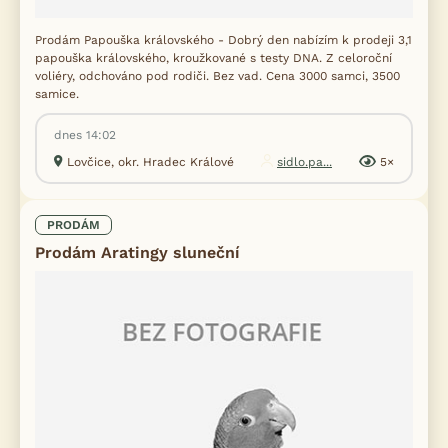
Prodám Papouška královského - Dobrý den nabízím k prodeji 3,1
papouška královského, kroužkované s testy DNA. Z celoroční
voliéry, odchováno pod rodiči. Bez vad. Cena 3000 samci, 3500
samice.
dnes 14:02
Lovčice, okr. Hradec Králové
sidlo.pa...
5×
PRODÁM
Prodám Aratingy sluneční