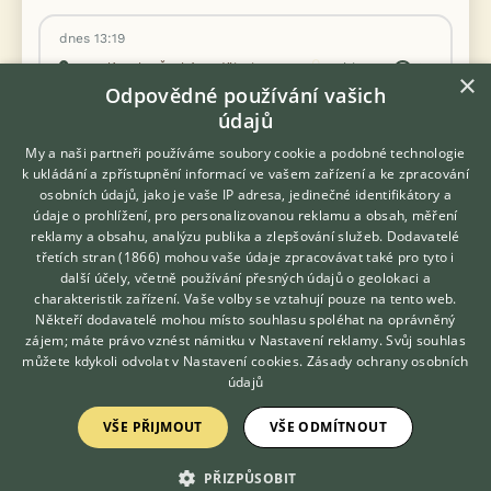
dnes 13:19
Temelín, okr. České Budějovice
Kabi
9×
×
Odpovědné používání vašich
údajů
300
PRODÁM
My a naši partneři používáme soubory cookie a podobné technologie
Kč
Prodám mladé andulky po vylétnutí z
k ukládání a zpřístupnění informací ve vašem zařízení a ke zpracování
budky
osobních údajů, jako je vaše IP adresa, jedinečné identifikátory a
údaje o prohlížení, pro personalizovanou reklamu a obsah, měření
reklamy a obsahu, analýzu publika a zlepšování služeb.
Dodavatelé
třetích stran (1866)
mohou vaše údaje zpracovávat také pro tyto i
Hledáte zvířecího kamaráda?
další účely, včetně používání přesných údajů o geolokaci a
Zdarma vám poradí
charakteristik zařízení. Vaše volby se vztahují pouze na tento web.
VETERINÁŘ ONLINE
Někteří dodavatelé mohou místo souhlasu spoléhat na oprávněný
KONZULTOVAT S
zájem; máte právo vznést námitku v
Nastavení reklamy
. Svůj souhlas
VETERINÁŘEM
můžete kdykoli odvolat v
Nastavení cookies
.
Zásady ochrany osobních
údajů
VŠE PŘIJMOUT
VŠE ODMÍTNOUT
PŘIZPŮSOBIT