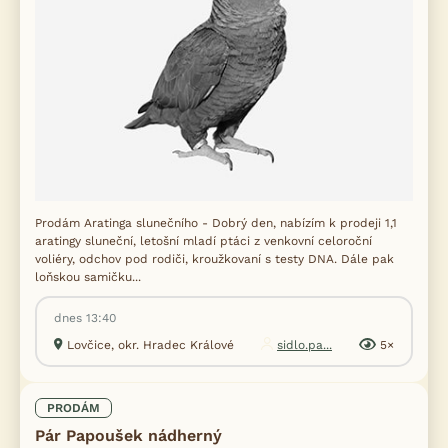
Prodám Aratinga slunečního - Dobrý den, nabízím k prodeji 1,1
aratingy sluneční, letošní mladí ptáci z venkovní celoroční
voliéry, odchov pod rodiči, kroužkovaní s testy DNA. Dále pak
loňskou samičku...
dnes 13:40
Lovčice, okr. Hradec Králové
sidlo.pa...
5×
PRODÁM
Pár Papoušek nádherný