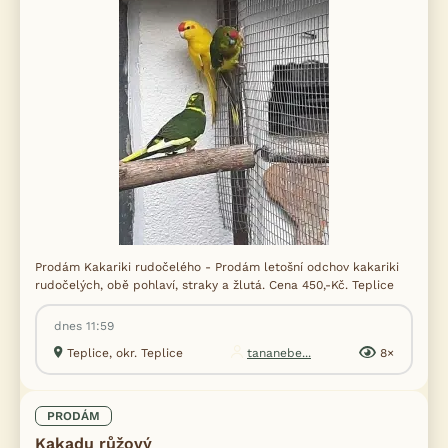
Prodám Kakariki rudočelého - Prodám letošní odchov kakariki
rudočelých, obě pohlaví, straky a žlutá. Cena 450,-Kč. Teplice
dnes 11:59
Teplice, okr. Teplice
tananebe...
8×
PRODÁM
Kakadu růžový