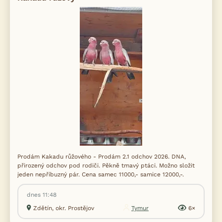
Prodám Kakadu růžového - Prodám 2.1 odchov 2026. DNA,
přirozený odchov pod rodiči. Pěkně tmavý ptáci. Možno složit
jeden nepříbuzný pár. Cena samec 11000,- samice 12000,-.
dnes 11:48
Zdětín, okr. Prostějov
Tymur
6×