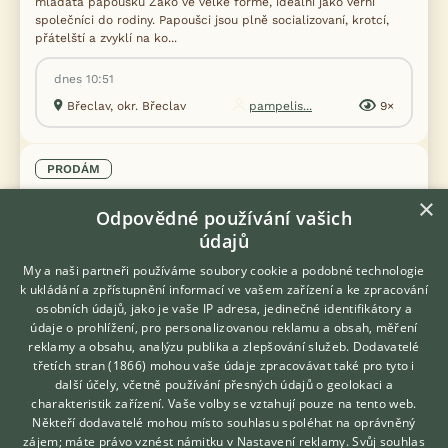
mláďata papoušků Žako ve velké formě, ideální jako věrní
společníci do rodiny. Papoušci jsou plně socializovaní, krotcí,
přátelští a zvyklí na ko...
dnes 10:51
Břeclav, okr. Břeclav
pampelis...
9×
PRODÁM
Alexandr malý opalín HO
×
Odpovědné používání vašich
údajů
My a naši partneři používáme soubory cookie a podobné technologie
k ukládání a zpřístupnění informací ve vašem zařízení a ke zpracování
osobních údajů, jako je vaše IP adresa, jedinečné identifikátory a
údaje o prohlížení, pro personalizovanou reklamu a obsah, měření
reklamy a obsahu, analýzu publika a zlepšování služeb.
Dodavatelé
třetích stran (1866)
mohou vaše údaje zpracovávat také pro tyto i
Hledáte zvířecího kamaráda?
další účely, včetně používání přesných údajů o geolokaci a
Zdarma vám poradí
charakteristik zařízení. Vaše volby se vztahují pouze na tento web.
VETERINÁŘ ONLINE
Někteří dodavatelé mohou místo souhlasu spoléhat na oprávněný
KONZULTOVAT S
zájem; máte právo vznést námitku v
Nastavení reklamy
. Svůj souhlas