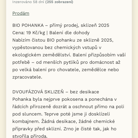
Inzerováno 58 dní
(255 zobrazení)
Prodám
BIO POHANKA – přímý prodej, sklizeň 2025
Cena: 19 Kč/kg | Balení dle dohody
Nabízím čistou BIO pohanku ze sklizně 2025,
vypěstovanou bez chemických vstupů v
ekologickém zemědělství. Balení přizpůsobím vaší
potřebě – od menších pytlíků pro domácnost až
po velká balení pro chovatele, zemědělce nebo
zpracovatele.
DVOUFÁZOVÁ SKLIZEŇ – bez desikace
Pohanka byla nejprve pokosena a ponechána v
řádcích přirozeně dozrát a oschnout přímo na poli
pod sluncem. Teprve poté jsme ji dosklízeli
kombajnem. Žádná desikace, žádné chemické
přípravky před sklizní. Zrno je čisté tak, jak ho
stvořila příroda.