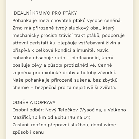
IDEÁLNÍ KRMIVO PRO PTÁKY
Pohanka je mezi chovateli ptáků vysoce ceněná.
Zrno má přirozeně tvrdý slupkový obal, který
mechanicky pročistí trávicí trakt ptáků, podporuje
střevní peristaltiku, zlepšuje vstřebávání živin a
přispívá k celkové kondici a imunitě. Navíc
pohanka obsahuje rutin – bioflavonoid, který
posiluje cévy a působí protizánětlivě. Cenné
zejména pro exotické druhy a holuby závodní.
Naše pohanka je přirozeně sušená, bez zbytků
chemie – bezpečná pro ta nejcitlivější zvířata.
ODBĚR A DOPRAVA
Osobní odběr: Nový Telečkov (Vysočina, u Velkého
Meziříčí, 10 km od Exitu 146 na D1)
Zaslání: možno přepravní službou, domluvíme
způsob i cenu