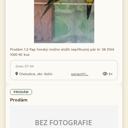
Prodám 1,3 Pap horský možno složit nepříbuzný pár kr 26 DNA
1000 Kč kus
dnes 07:44
Chotutice, okr. Kolín
penant11...
5×
PRODÁM
Prodám