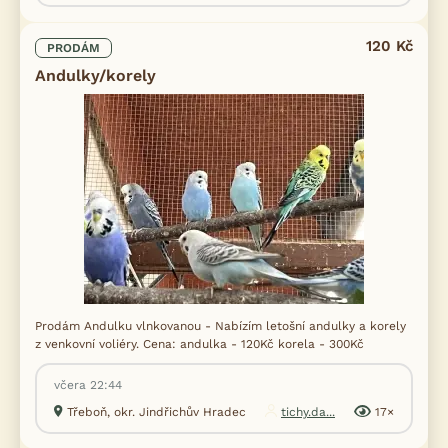
120 Kč
PRODÁM
Andulky/korely
Prodám Andulku vlnkovanou - Nabízím letošní andulky a korely
z venkovní voliéry. Cena: andulka - 120Kč korela - 300Kč
včera 22:44
Třeboň, okr. Jindřichův Hradec
tichy.da...
17×