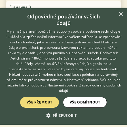
SHÁNÍM
×
Barnard límcový větší modrý
Odpovědné používání vašich
údajů
My a naši partneři používáme soubory cookie a podobné technologie
k ukládání a zpřístupnění informací ve vašem zařízení a ke zpracování
osobních údajů, jako je vaše IP adresa, jedinečné identifikátory a
údaje o prohlížení, pro personalizovanou reklamu a obsah, měření
reklamy a obsahu, analýzu publika a zlepšování služeb.
Dodavatelé
třetích stran (1866)
mohou vaše údaje zpracovávat také pro tyto i
Hledáte zvířecího kamaráda?
další účely, včetně používání přesných údajů o geolokaci a
Zdarma vám poradí
charakteristik zařízení. Vaše volby se vztahují pouze na tento web.
VETERINÁŘ ONLINE
Někteří dodavatelé mohou místo souhlasu spoléhat na oprávněný
KONZULTOVAT S
zájem; máte právo vznést námitku v
Nastavení reklamy
. Svůj souhlas
VETERINÁŘEM
můžete kdykoli odvolat v
Nastavení cookies
.
Zásady ochrany osobních
údajů
VŠE PŘIJMOUT
VŠE ODMÍTNOUT
PŘIZPŮSOBIT