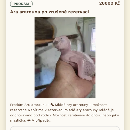
20000 Kč
PRODÁM
Ara ararouna po zrušené rezervaci
Prodám Aru araraunu - 🦜 Mládě ary ararouny – možnost
rezervace Nabízíme k rezervaci mládě ary ararouny. Mládě je
odchováváno pod rodiči. Možnost zamluvení do chovu nebo jako
mazlíčka. ❤️ V případě...