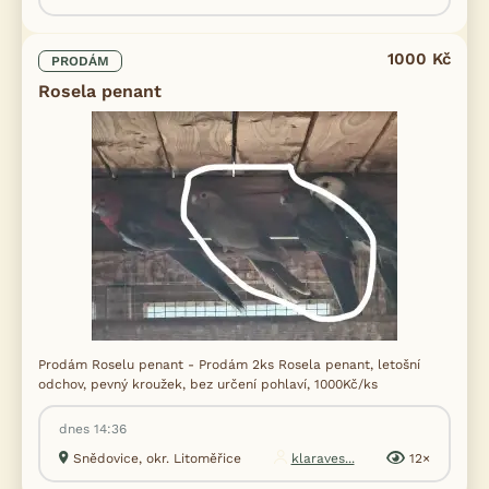
1000 Kč
PRODÁM
Rosela penant
Prodám Roselu penant - Prodám 2ks Rosela penant, letošní
odchov, pevný kroužek, bez určení pohlaví, 1000Kč/ks
dnes 14:36
Snědovice, okr. Litoměřice
klaraves...
12×