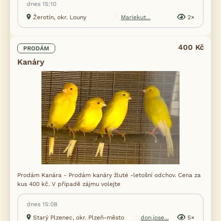
dnes 15:10
Žerotín, okr. Louny
Mariekut...
2×
400 Kč
PRODÁM
Kanáry
Prodám Kanára - Prodám kanáry žluté -letošní odchov. Cena za
kus 400 kč. V případě zájmu volejte
dnes 15:08
Starý Plzenec, okr. Plzeň-město
don.jose...
5×