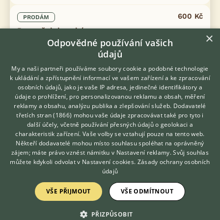
600 Kč
PRODÁM
Papoušek horský
×
Odpovědné používání vašich
údajů
My a naši partneři používáme soubory cookie a podobné technologie
k ukládání a zpřístupnění informací ve vašem zařízení a ke zpracování
osobních údajů, jako je vaše IP adresa, jedinečné identifikátory a
údaje o prohlížení, pro personalizovanou reklamu a obsah, měření
reklamy a obsahu, analýzu publika a zlepšování služeb.
Dodavatelé
třetích stran (1866)
mohou vaše údaje zpracovávat také pro tyto i
Hledáte zvířecího kamaráda?
další účely, včetně používání přesných údajů o geolokaci a
Zdarma vám poradí
charakteristik zařízení. Vaše volby se vztahují pouze na tento web.
VETERINÁŘ ONLINE
Někteří dodavatelé mohou místo souhlasu spoléhat na oprávněný
KONZULTOVAT S
zájem; máte právo vznést námitku v
Nastavení reklamy
. Svůj souhlas
Prodám Papouška horského - Prodám 3 ks papouška horského,
VETERINÁŘEM
můžete kdykoli odvolat v
Nastavení cookies
.
Zásady ochrany osobních
letošní odchov, pevný kroužek, bez určení pohlaví, 600Kč/ks
údajů
dnes 14:32
VŠE PŘIJMOUT
VŠE ODMÍTNOUT
Snědovice, okr. Litoměřice
klaraves...
5×
PŘIZPŮSOBIT