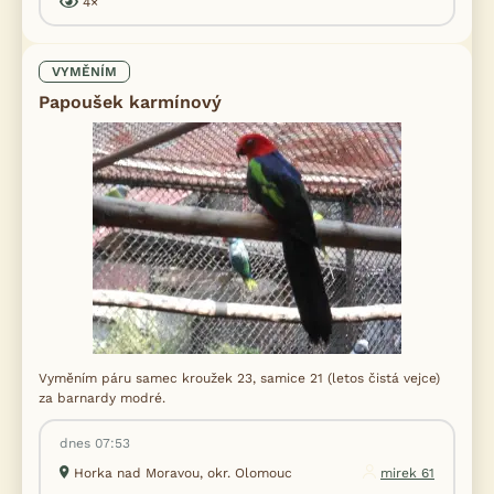
4×
VYMĚNÍM
Papoušek karmínový
Vyměním páru samec kroužek 23, samice 21 (letos čistá vejce)
za barnardy modré.
dnes 07:53
Horka nad Moravou, okr. Olomouc
mirek 61