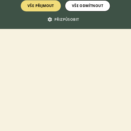
VŠE PŘIJMOUT
VŠE ODMÍTNOUT
PŘIZPŮSOBIT
KONTAKT DO REDAKCE WEBU
redakce@ifauna.cz
nonstop
DOMOVSKÁ STRÁNKA
INZERCE
DISKUSE
ČLÁNKY
ATLAS
O nás
Kontakt