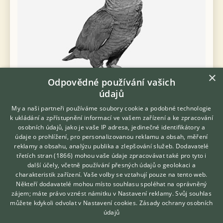
×
Odpovědné používání vašich
údajů
Prodám Korelu chocholatou - Prodám korely stáří 3 měsíce 1
My a naši partneři používáme soubory cookie a podobné technologie
lutino a 2 perlové cena 450 Kč.
k ukládání a zpřístupnění informací ve vašem zařízení a ke zpracování
osobních údajů, jako je vaše IP adresa, jedinečné identifikátory a
údaje o prohlížení, pro personalizovanou reklamu a obsah, měření
dnes 06:29
reklamy a obsahu, analýzu publika a zlepšování služeb.
Dodavatelé
Buchlovice, okr. Uherské Hradiště
oherajar...
třetích stran (1866)
mohou vaše údaje zpracovávat také pro tyto i
Hledáte zvířecího kamaráda?
12×
další účely, včetně používání přesných údajů o geolokaci a
Zdarma vám poradí
charakteristik zařízení. Vaše volby se vztahují pouze na tento web.
VETERINÁŘ ONLINE
Někteří dodavatelé mohou místo souhlasu spoléhat na oprávněný
KONZULTOVAT S
zájem; máte právo vznést námitku v
Nastavení reklamy
. Svůj souhlas
VETERINÁŘEM
můžete kdykoli odvolat v
Nastavení cookies
.
Zásady ochrany osobních
Zobrazit více inzerátů (1782)
údajů