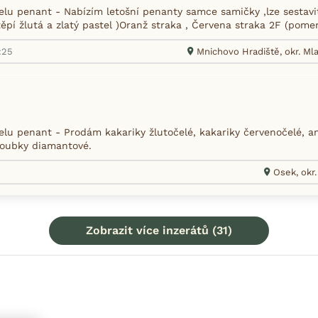
lu penant - Nabízím letošní penanty samce samičky ,lze sestavi
těpí žlutá a zlatý pastel )Oranž straka , Červena straka 2F (pome
:25
Mnichovo Hradiště, okr. Ml
lu penant - Prodám kakariky žlutočelé, kakariky červenočelé, and
loubky diamantové.
Osek, okr
Zobrazit více inzerátů (31)