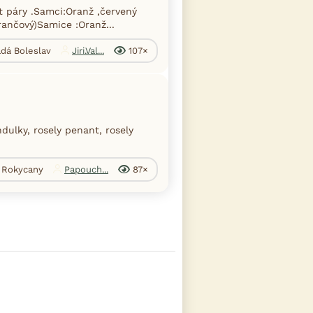
t páry .Samci:Oranž ,červený
rančový)Samice :Oranž...
adá Boleslav
Jiri.Val...
107×
ulky, rosely penant, rosely
. Rokycany
Papouch...
87×