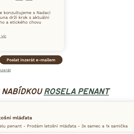
ce konzultujeme s Nadací
una drží krok s aktuální
ního a etického chovu
 víc
Poslat inzerát e-mailem
nzerát
S NABÍDKOU
ROSELA PENANT
tošní mláďata
lu penant - Prodám letošní mláďata - 3x samec a 1x samička