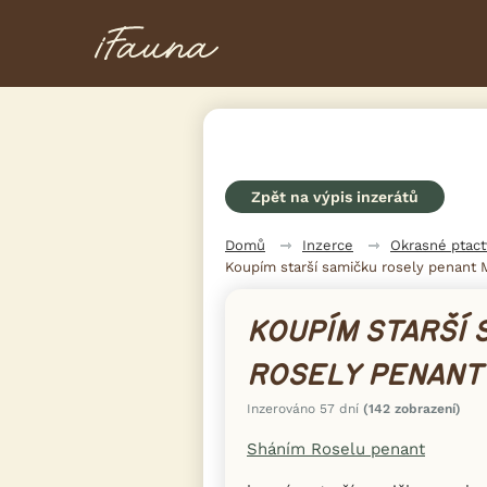
Zpět na výpis inzerátů
Domů
Inzerce
Okrasné ptac
Koupím starší samičku rosely penant
KOUPÍM STARŠÍ 
ROSELY PENANT
Inzerováno 57 dní
(142 zobrazení)
Sháním Roselu penant