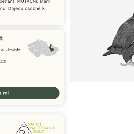
y penant, MUTAČNÍ. Mám
ěmu. Dojedu osobně k
t
oto uživatele)
aste
e mi