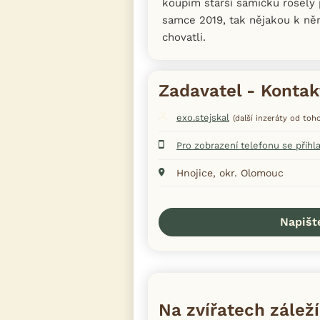
koupím starší samičku rosel
samce 2019, tak nějakou k n
chovatli.
Zadavatel - Kontak
exo.stejskal
(další inzeráty od toh
Pro zobrazení telefonu se přihl
Hnojice, okr. Olomouc
Napišt
Na zvířatech záleží