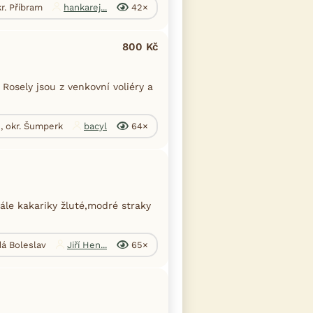
r. Příbram
hankarej...
42×
800 Kč
osely jsou z venkovní voliéry a
, okr. Šumperk
bacyl
64×
le kakariky žluté,modré straky
dá Boleslav
Jiří Hen...
65×