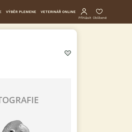
E
VÝBĚR PLEMENE
VETERINÁŘ ONLINE
Přihlásit
Oblíbené