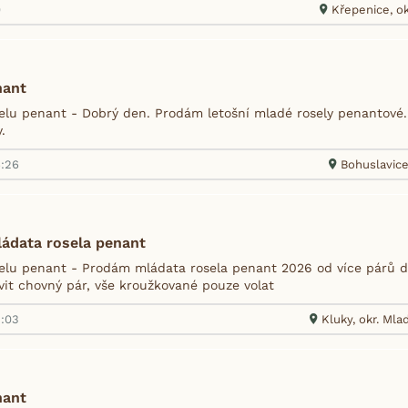
0
Křepenice, ok
nant
lu penant - Dobrý den. Prodám letošní mladé rosely penantové. R
.
6:26
Bohuslavice
ádata rosela penant
lu penant - Prodám mládata rosela penant 2026 od více párů dá
vit chovný pár, vše kroužkované pouze volat
5:03
Kluky, okr. Mla
nant