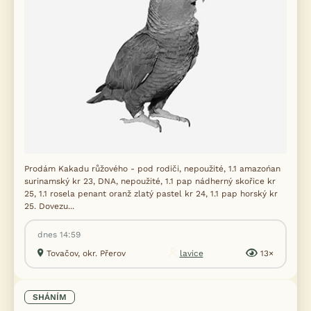
Prodám Kakadu růžového - pod rodiči, nepoužité, 1.1 amazońan
surinamský kr 23, DNA, nepoužité, 1.1 pap nádherný skořice kr
25, 1.1 rosela penant oranž zlatý pastel kr 24, 1.1 pap horský kr
25. Dovezu...
dnes 14:59
Tovačov, okr. Přerov
lavice
13×
SHÁNÍM