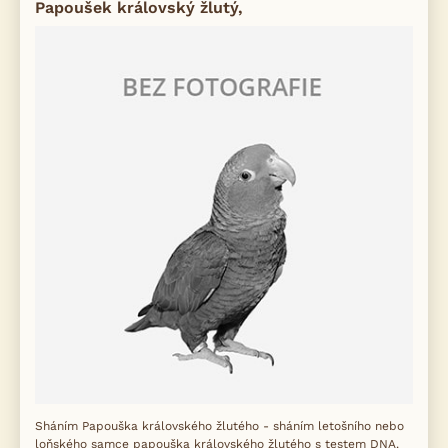
Papoušek královský žlutý,
Sháním Papouška královského žlutého - sháním letošního nebo
loňského samce papouška královského žlutého s testem DNA.