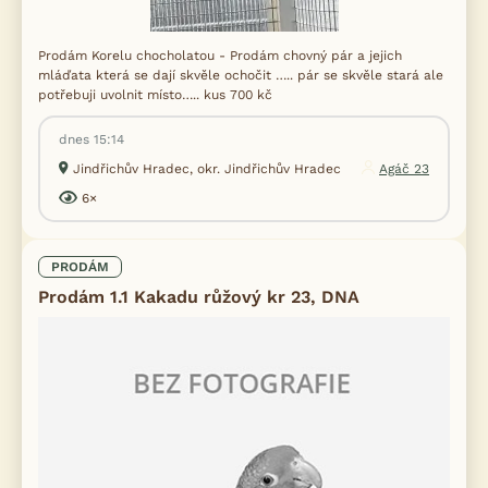
Prodám Korelu chocholatou - Prodám chovný pár a jejich
mláďata která se dají skvěle ochočit ….. pár se skvěle stará ale
potřebuji uvolnit místo….. kus 700 kč
dnes 15:14
Jindřichův Hradec, okr. Jindřichův Hradec
Agáč 23
6×
PRODÁM
Prodám 1.1 Kakadu růžový kr 23, DNA