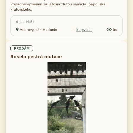
Případně vyměním za letošní žlutou samičku papouška
královského.
dnes 14:51
Vnorovy, okr. Hodonín
kuryvial...
9×
PRODÁM
Rosela pestrá mutace