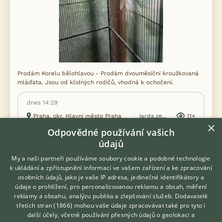
Prodám Korelu bělohlavou - Prodám dvouměsíční kroužkovaná
mláďata. Jsou od klidných rodičů, vhodná k ochočení.
dnes 14:29
Praha, okr. Hlavní město Praha
jarda.ze...
11×
×
Odpovědné používání vašich
údajů
My a naši partneři používáme soubory cookie a podobné technologie
Zobrazit více inzerátů (1779)
k ukládání a zpřístupnění informací ve vašem zařízení a ke zpracování
osobních údajů, jako je vaše IP adresa, jedinečné identifikátory a
údaje o prohlížení, pro personalizovanou reklamu a obsah, měření
reklamy a obsahu, analýzu publika a zlepšování služeb.
Dodavatelé
třetích stran (1866)
mohou vaše údaje zpracovávat také pro tyto i
Hledáte zvířecího kamaráda?
další účely, včetně používání přesných údajů o geolokaci a
Zdarma vám poradí
KONTAKT DO REDAKCE WEBU