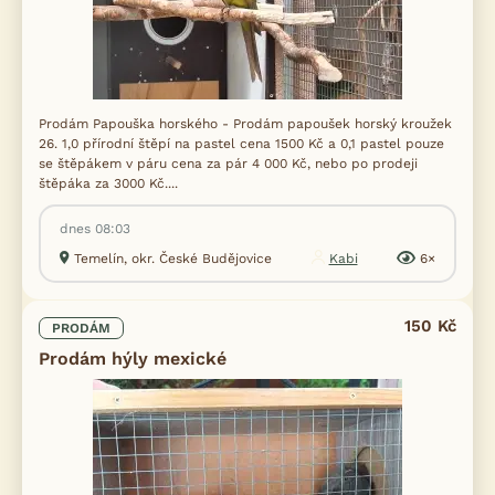
Prodám Papouška horského - Prodám papoušek horský kroužek
26. 1,0 přírodní štěpí na pastel cena 1500 Kč a 0,1 pastel pouze
se štěpákem v páru cena za pár 4 000 Kč, nebo po prodeji
štěpáka za 3000 Kč....
dnes 08:03
Temelín, okr. České Budějovice
Kabi
6×
150 Kč
PRODÁM
Prodám hýly mexické