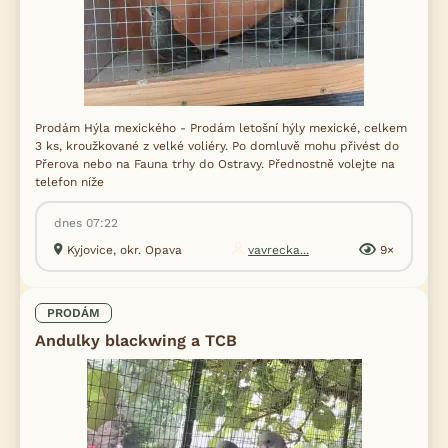
Prodám Hýla mexického - Prodám letošní hýly mexické, celkem
3 ks, kroužkované z velké voliéry. Po domluvě mohu přivést do
Přerova nebo na Fauna trhy do Ostravy. Přednostně volejte na
telefon níže
dnes 07:22
Kyjovice, okr. Opava
vavrecka...
9×
PRODÁM
Andulky blackwing a TCB