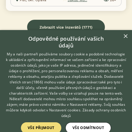
Píšť, okr. Opava
Jakub Mu...
26×
Zobrazit více inzerátů (1771)
×
Odpovědné používání vašich
údajů
My a naši partneři používáme soubory cookie a podobné technologie
k ukládání a zpřístupnění informací ve vašem zařízení a ke zpracování
KONTAKT DO REDAKCE WEBU
osobních údajů, jako je vaše IP adresa, jedinečné identifikátory a
údaje o prohlížení, pro personalizovanou reklamu a obsah, měření
redakce@ifauna.cz
reklamy a obsahu, analýzu publika a zlepšování služeb.
Dodavatelé
nonstop
třetích stran (1866)
mohou vaše údaje zpracovávat také pro tyto i
Hledáte zvířecího kamaráda?
další účely, včetně používání přesných údajů o geolokaci a
Zdarma vám poradí
charakteristik zařízení. Vaše volby se vztahují pouze na tento web.
VETERINÁŘ ONLINE
Někteří dodavatelé mohou místo souhlasu spoléhat na oprávněný
KONZULTOVAT S
zájem; máte právo vznést námitku v
Nastavení reklamy
. Svůj souhlas
DOMOVSKÁ STRÁNKA
VETERINÁŘEM
můžete kdykoli odvolat v
Nastavení cookies
.
Zásady ochrany osobních
INZERCE
údajů
DISKUSE
VŠE PŘIJMOUT
VŠE ODMÍTNOUT
ČLÁNKY