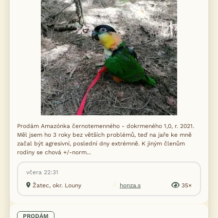
Prodám Amazónka černotemenného - dokrmeného 1,0, r. 2021.
Měl jsem ho 3 roky bez větších problémů, teď na jaře ke mně
začal být agresivní, poslední dny extrémně. K jiným členům
rodiny se chová +/-norm...
včera 22:31
Žatec, okr. Louny
honza.s
35×
PRODÁM