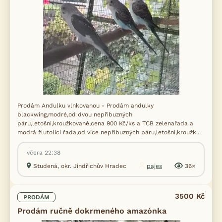
Prodám Andulku vlnkovanou - Prodám andulky
blackwing,modré,od dvou nepřibuzných
páru,letošni,kroužkované,cena 900 Kč/ks a TCB zelenařada a
modrá žlutolici řada,od více nepřibuzných páru,letošni,kroužk...
včera 22:38
Studená, okr. Jindřichův Hradec
pajes
36×
3500 Kč
PRODÁM
Prodám ručně dokrmeného amazónka