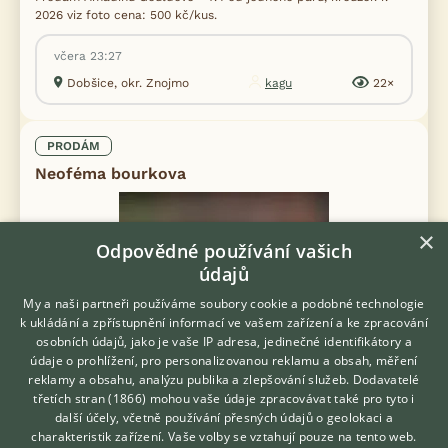
2026 viz foto cena: 500 kč/kus.
včera 23:27
Dobšice, okr. Znojmo
kagu
22×
PRODÁM
Neoféma bourkova
×
Odpovědné používání vašich
údajů
My a naši partneři používáme soubory cookie a podobné technologie
k ukládání a zpřístupnění informací ve vašem zařízení a ke zpracování
osobních údajů, jako je vaše IP adresa, jedinečné identifikátory a
údaje o prohlížení, pro personalizovanou reklamu a obsah, měření
reklamy a obsahu, analýzu publika a zlepšování služeb.
Dodavatelé
třetích stran (1866)
mohou vaše údaje zpracovávat také pro tyto i
Hledáte zvířecího kamaráda?
další účely, včetně používání přesných údajů o geolokaci a
Zdarma vám poradí
charakteristik zařízení. Vaše volby se vztahují pouze na tento web.
VETERINÁŘ ONLINE