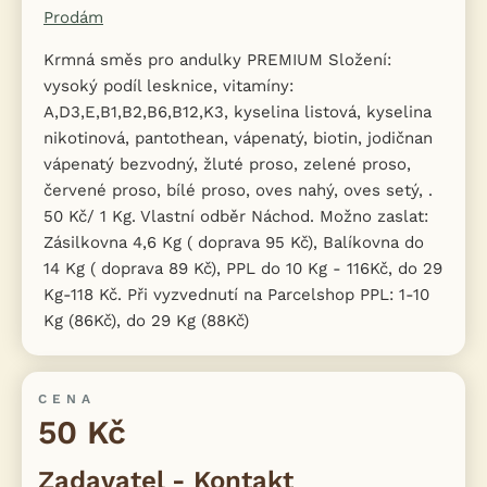
Prodám
Krmná směs pro andulky PREMIUM Složení:
vysoký podíl lesknice, vitamíny:
A,D3,E,B1,B2,B6,B12,K3, kyselina listová, kyselina
nikotinová, pantothean, vápenatý, biotin, jodičnan
vápenatý bezvodný, žluté proso, zelené proso,
červené proso, bílé proso, oves nahý, oves setý, .
50 Kč/ 1 Kg. Vlastní odběr Náchod. Možno zaslat:
Zásilkovna 4,6 Kg ( doprava 95 Kč), Balíkovna do
14 Kg ( doprava 89 Kč), PPL do 10 Kg - 116Kč, do 29
Kg-118 Kč. Při vyzvednutí na Parcelshop PPL: 1-10
Kg (86Kč), do 29 Kg (88Kč)
CENA
50 Kč
Zadavatel - Kontakt