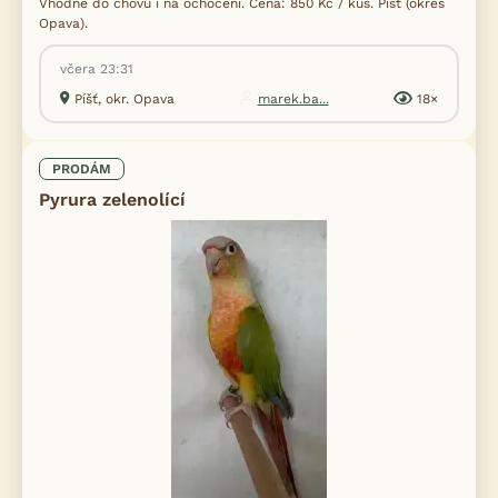
Vhodné do chovu i na ochočení. Cena: 850 Kč / kus. Píšť (okres
Opava).
včera 23:31
Píšť, okr. Opava
marek.ba...
18×
PRODÁM
Pyrura zelenolící