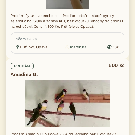
Prodám Pyruru zelenolícího - Prodám letošní mládě pyrury
zelenolícího. Silný a zdravý kus, bez kroužku. Vhodný do chovu i
na ochočení. Cena: 1.500 Kč. Píšť (okres Opava).
včera 23:28
Píšť, okr. Opava
marek.ba...
18×
500 Kč
PRODÁM
Amadina G.
Prodám Amadinu Gouldové - 7.4 od jednoho páru, kroužek r.