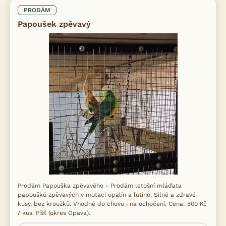
PRODÁM
Papoušek zpěvavý
Prodám Papouška zpěvavého - Prodám letošní mláďata
papoušků zpěvavých v mutaci opalín a lutino. Silné a zdravé
kusy, bez kroužků. Vhodné do chovu i na ochočení. Cena: 500 Kč
/ kus. Píšť (okres Opava).