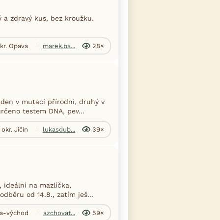
ý a zdravý kus, bez kroužku.
okr. Opava
marek.ba...
28×
den v mutaci přírodní, druhý v
určeno testem DNA, pev...
okr. Jičín
lukasdub...
39×
 ideální na mazlíčka,
dběru od 14.8., zatím ješ...
ha-východ
azchovat...
59×