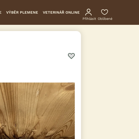
E
VÝBĚR PLEMENE
VETERINÁŘ ONLINE
Přihlásit
Oblíbené