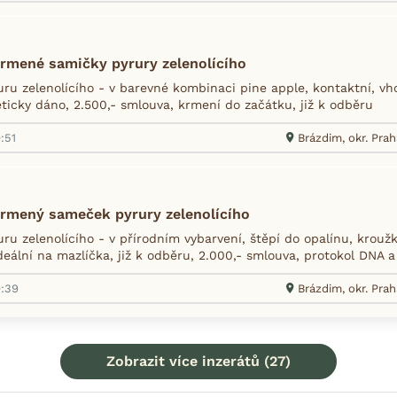
rmené samičky pyrury zelenolícího
ru zelenolícího - v barevné kombinaci pine apple, kontaktní, v
eticky dáno, 2.500,- smlouva, krmení do začátku, již k odběru
:51
Brázdim, okr. Pra
rmený sameček pyrury zelenolícího
ru zelenolícího - v přírodním vybarvení, štěpí do opalínu, krou
deální na mazlíčka, již k odběru, 2.000,- smlouva, protokol DNA a
0:39
Brázdim, okr. Pra
Zobrazit více inzerátů (27)