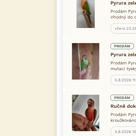
Pyrura zel
Prodám Pyru
Vhodný do c
včera 23:2
PRODÁM
Pyrura zel
Prodám Pyru
mutaci tysk
5.8.2026 11
PRODÁM
Ručně dok
Prodám Pyru
kroužkováno,
4.8.2026 1