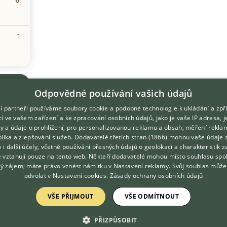
1
Odpovědné používání vašich údajů
i partneři používáme soubory cookie a podobné technologie k ukládání a zpř
í ve vašem zařízení a ke zpracování osobních údajů, jako je vaše IP adresa, 
ory a údaje o prohlížení, pro personalizovanou reklamu a obsah, měření rekla
lika a zlepšování služeb.
Dodavatelé třetích stran (1866)
mohou vaše údaje 
DOMOVSKÁ STRÁNKA
O nás
o i další účely, včetně používání přesných údajů o geolokaci a charakteristik z
e vztahují pouze na tento web. Někteří dodavatelé mohou místo souhlasu spo
INZERCE
Kontakt
ý zájem; máte právo vznést námitku v
Nastavení reklamy
. Svůj souhlas může
DISKUSE
Možnosti zvýraznění inzerátů
odvolat v
Nastavení cookies
.
Zásady ochrany osobních údajů
ČLÁNKY
Podmínky užití
VŠE PŘIJMOUT
VŠE ODMÍTNOUT
ATLAS
Zpracování osobních údajů
PŘIZPŮSOBIT