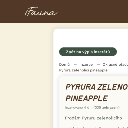
Zpět na výpis inzerátů
Domů
Inzerce
Okrasné ptac
Pyrura zelenolici pineapple
PYRURA ZELENO
PINEAPPLE
Inzerováno 4 dní
(330 zobrazení)
Prodám Pyruru zelenolícího