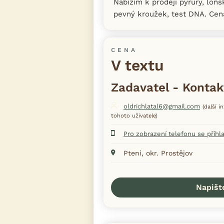
Nabízím k prodeji pyrury, loňs
pevný kroužek, test DNA. Cen
CENA
V textu
Zadavatel - Kontak
oldrichlatal6@gmail.com
(další i
tohoto uživatele)
Pro zobrazení telefonu se přihl
Ptení, okr. Prostějov
Napišt