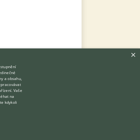
×
ístupnění
Hledáte zvířecího kamaráda?
jedinečné
Zdarma vám poradí
my a obsahu,
VETERINÁŘ ONLINE
zpracovávat
Přihlášení
ařízení. Vaše
KONZULTOVAT S VETERINÁŘEM
léhat na
Registrace
te kdykoli