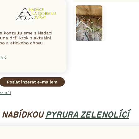
ce konzultujeme s Nadací
una drží krok s aktuální
ního a etického chovu
 víc
Poslat inzerát e-mailem
nzerát
S NABÍDKOU
PYRURA ZELENOLÍCÍ