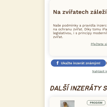
Na zvířatech záleží
Naše podmínky a pravidla inzer
na ochranu zvířat. Díky tomu iFa
legislativou, i s principy moder
zvířat.
Přečtete si
Ukažte inzerát známým!
Nahlásit i
DALŠÍ INZERÁTY 
PRODÁM