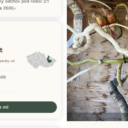
ký odchov pod rodiči 2:1
a 3500,-
t
nzeráty od
aste
e mi