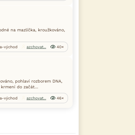
hodné na mazlíčka, kroužkováno,
ha-východ
azchovat...
40×
žkováno, pohlaví rozborem DNA,
 krmení do začát...
ha-východ
azchovat...
46×