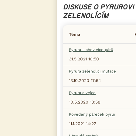
DISKUSE O PYRUROVI
ZELENOLÍCÍM
Téma
Pyrura - chov více párů
31.5.2021 10:50
Pyrura zelenolici mutace
13.10.2020 17:54
Pyrura a vejce
10.5.2020 18:58
Povedený páreček pyrur
11.1.2021 14:22
Uhynulá embria