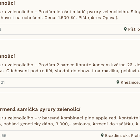
enolící
ru zelenolícího - Prodám letošní mládě pyrury zelenolícího. Siln
hovu i na ochočení. Cena: 1.500 Kč. Píšť (okres Opava).
8
Píšť, 
enolící
ru zelenolícího - Prodám 2 samce líhnuté koncem května 26. Je
ys. Odchovaní pod rodiči, vhodní do chovu i na mazlíka, pohlaví 
:21
Kněžnice, 
rmená samička pyrury zelenolící
ru zelenolícího - v barevné kombinaci pine apple red, kontaktní,
 pohlaví geneticky dáno, 3.000,- smlouva, krmení do začátku, k o
0:55
Brázdim, okr. Pra