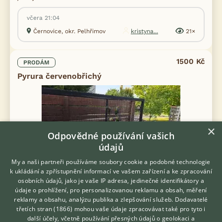
včera 21:04
Černovice, okr. Pelhřimov
kristyna...
21×
1500 Kč
PRODÁM
Pyrura červenobřichý
×
Odpovědné používání vašich
údajů
Prodám Pyruru červenobřichého - 4x letošní mladé bez DNA
My a naši partneři používáme soubory cookie a podobné technologie
1500 kč/kus a samec 2022 stejná cena
k ukládání a zpřístupnění informací ve vašem zařízení a ke zpracování
osobních údajů, jako je vaše IP adresa, jedinečné identifikátory a
údaje o prohlížení, pro personalizovanou reklamu a obsah, měření
včera 20:32
reklamy a obsahu, analýzu publika a zlepšování služeb.
Dodavatelé
Starý Plzenec, okr. Plzeň-město
petr.j
21×
třetích stran (1866)
mohou vaše údaje zpracovávat také pro tyto i
Hledáte zvířecího kamaráda?
další účely, včetně používání přesných údajů o geolokaci a
Zdarma vám poradí