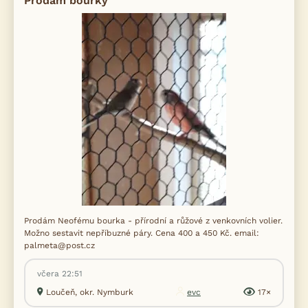
Prodám bourky
Prodám Neofému bourka - přírodní a růžové z venkovních volier.
Možno sestavit nepříbuzné páry. Cena 400 a 450 Kč. email:
palmeta@post.cz
včera 22:51
Loučeň, okr. Nymburk
evc
17×