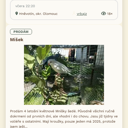
včera 22:20
Hněvotín, okr. Olomouc
vrbajz
18×
PRODÁM
Míšek
Prodám 4 letošní květnové Mníšky šedé. Původně všichni ručně
dokrmeni od prvních dní, ale vhodní i do chovu. Jsou již týdny ve
voliéře s ostatními. Mají kroužky, pouze jeden má 2025, protože
jsem ješt...