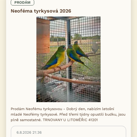
PRODÁM
Neoféma tyrkysová 2026
Prodám Neofému tyrkysovou - Dobrý den, nabízím letošní
mladé Neofémy tyrkysové. Před třemi týdny opustili budku, jsou
plně samostatné. TRNOVANY U LITOMĚŘIC 41201
6.8.2026 21:36