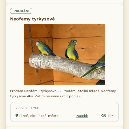
PRODÁM
Neofemy tyrkysové
Prodám Neofému tyrkysovou - Prodám letošní mladé Neofemy
tyrkysové 4ks. Zatím neumím určit pohlaví.
2.8.2026 17:00
Plzeň, okr. Plzeň-město
zacekb
49×