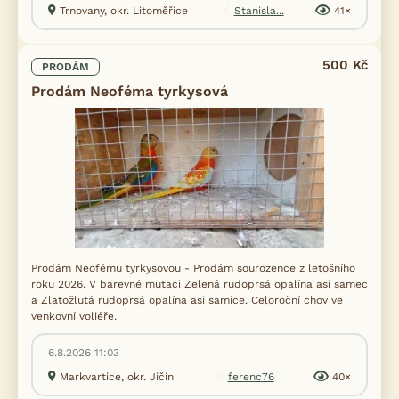
Trnovany, okr. Litoměřice
Stanisla...
41×
500 Kč
PRODÁM
Prodám Neoféma tyrkysová
Prodám Neofému tyrkysovou - Prodám sourozence z letošního
roku 2026. V barevné mutaci Zelená rudoprsá opalína asi samec
a Zlatožlutá rudoprsá opalína asi samice. Celoroční chov ve
venkovní voliéře.
6.8.2026 11:03
Markvartice, okr. Jičín
ferenc76
40×