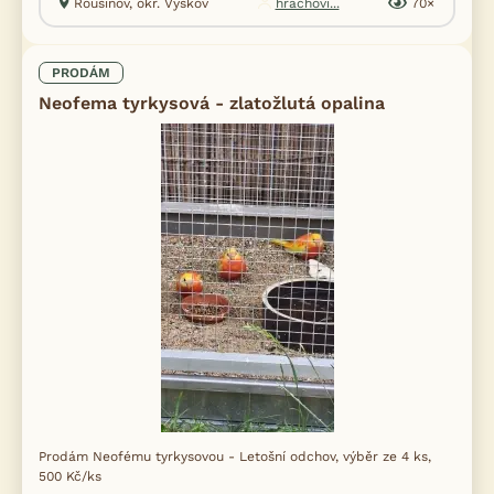
Rousínov, okr. Vyškov
hrachovi...
70×
PRODÁM
Neofema tyrkysová - zlatožlutá opalina
Prodám Neofému tyrkysovou - Letošní odchov, výběr ze 4 ks,
500 Kč/ks