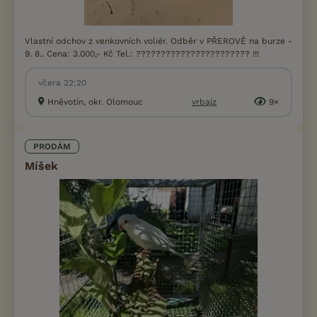
Vlastní odchov z venkovních voliér. Odběr v PŘEROVĚ na burze -
9. 8.. Cena: 3.000,- Kč Tel.: ??????????????????????? !!!
včera 22:20
Hněvotín, okr. Olomouc
vrbajz
9×
PRODÁM
Míšek