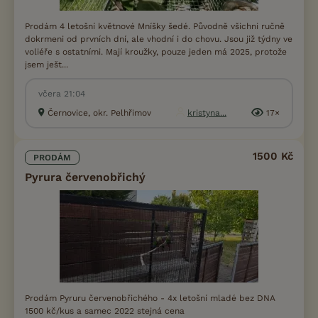
Prodám 4 letošní květnové Mníšky šedé. Původně všichni ručně
dokrmeni od prvních dní, ale vhodní i do chovu. Jsou již týdny ve
voliéře s ostatními. Mají kroužky, pouze jeden má 2025, protože
jsem ješt...
včera 21:04
Černovice, okr. Pelhřimov
kristyna...
17×
1500 Kč
PRODÁM
Pyrura červenobřichý
Prodám Pyruru červenobřichého - 4x letošní mladé bez DNA
1500 kč/kus a samec 2022 stejná cena