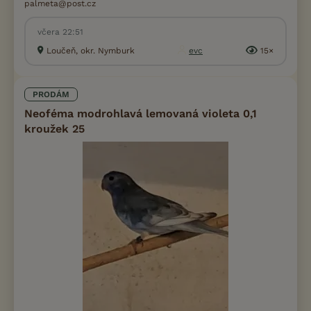
palmeta@post.cz
včera 22:51
Loučeň, okr. Nymburk
evc
15×
PRODÁM
Neoféma modrohlavá lemovaná violeta 0,1
kroužek 25