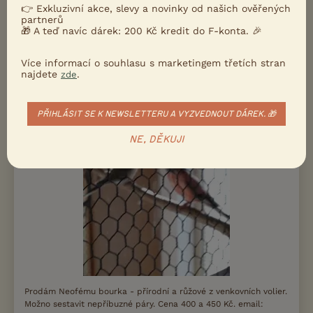
Hrotovice, okr. Třebíč
petrn
15×
👉 Exkluzivní akce, slevy a novinky od našich ověřených
partnerů
🎁 A teď navíc dárek: 200 Kč kredit do F-konta. 🎉
PRODÁM
Více informací o souhlasu s marketingem třetích stran
Prodám bourky
najdete
.
zde
PŘIHLÁSIT SE K NEWSLETTERU A VYZVEDNOUT DÁREK. 🎁
NE, DĚKUJI
Prodám Neofému bourka - přírodní a růžové z venkovních volier.
Možno sestavit nepříbuzné páry. Cena 400 a 450 Kč. email: