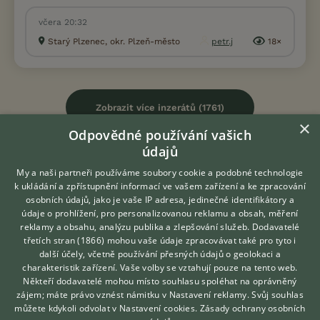
včera 20:32
Starý Plzenec, okr. Plzeň-město
petr.j
18×
Zobrazit více inzerátů (1761)
×
Odpovědné používání vašich
údajů
My a naši partneři používáme soubory cookie a podobné technologie
k ukládání a zpřístupnění informací ve vašem zařízení a ke zpracování
KONTAKT DO REDAKCE WEBU
osobních údajů, jako je vaše IP adresa, jedinečné identifikátory a
údaje o prohlížení, pro personalizovanou reklamu a obsah, měření
redakce@ifauna.cz
reklamy a obsahu, analýzu publika a zlepšování služeb.
Dodavatelé
nonstop
třetích stran (1866)
mohou vaše údaje zpracovávat také pro tyto i
Hledáte zvířecího kamaráda?
další účely, včetně používání přesných údajů o geolokaci a
Zdarma vám poradí
charakteristik zařízení. Vaše volby se vztahují pouze na tento web.
VETERINÁŘ ONLINE
Někteří dodavatelé mohou místo souhlasu spoléhat na oprávněný
KONZULTOVAT S
zájem; máte právo vznést námitku v
Nastavení reklamy
. Svůj souhlas
DOMOVSKÁ STRÁNKA
VETERINÁŘEM
můžete kdykoli odvolat v
Nastavení cookies
.
Zásady ochrany osobních