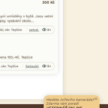
300 Kč
yní umístěny v bytě. Jsou velmi
sy, vysávání okolo...
bí, okr. Teplice
petra1.
8×
na 150,-Kč. Teplice
 okr. Teplice
Nebeský
8×
Hledáte zvířecího kamaráda?
Zdarma vám poradí