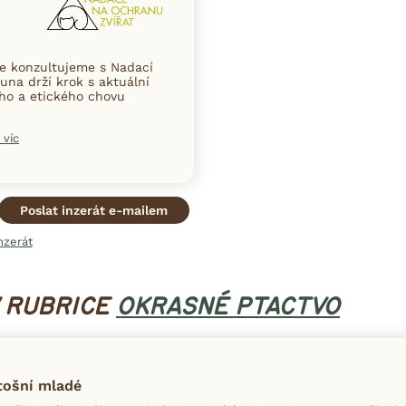
ce konzultujeme s Nadací
una drží krok s aktuální
ního a etického chovu
 víc
Poslat inzerát e-mailem
nzerát
V RUBRICE
OKRASNÉ PTACTVO
tošní mladé