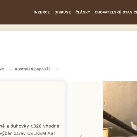
INZERCE
DISKUSE
ČLÁNKY
CHOVATELSKÉ STANIC
tvo
Australští papoušci
né a duhovky r.026 vhodné
 výběr barev CELKEM ASI