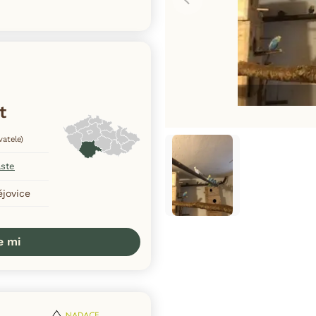
t
vatele)
aste
ějovice
e mi