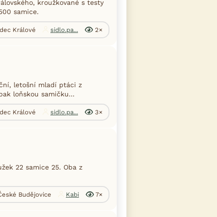
álovského, kroužkované s testy
3500 samice.
adec Králové
sidlo.pa...
2×
ní, letošní mladí ptáci z
 pak loňskou samičku...
adec Králové
sidlo.pa...
3×
žek 22 samice 25. Oba z
 České Budějovice
Kabi
7×