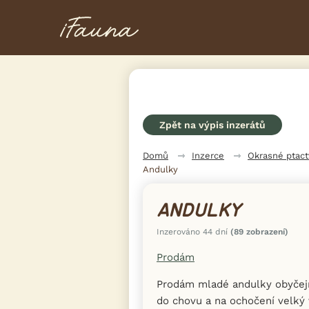
Zpět na výpis inzerátů
Domů
Inzerce
Okrasné ptac
Andulky
ANDULKY
Inzerováno 44 dní
(89 zobrazení)
Prodám
Prodám mladé andulky obyčej
do chovu a na ochočení velký