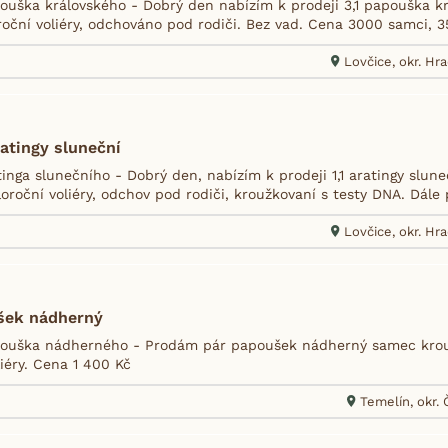
uška královského - Dobrý den nabízím k prodeji 3,1 papouška kr
roční voliéry, odchováno pod rodiči. Bez vad. Cena 3000 samci, 
Lovčice, okr. Hr
atingy sluneční
nga slunečního - Dobrý den, nabízím k prodeji 1,1 aratingy sluneč
oroční voliéry, odchov pod rodiči, kroužkovaní s testy DNA. Dále
Lovčice, okr. Hr
šek nádherný
ouška nádherného - Prodám pár papoušek nádherný samec krou
iéry. Cena 1 400 Kč
Temelín, okr.