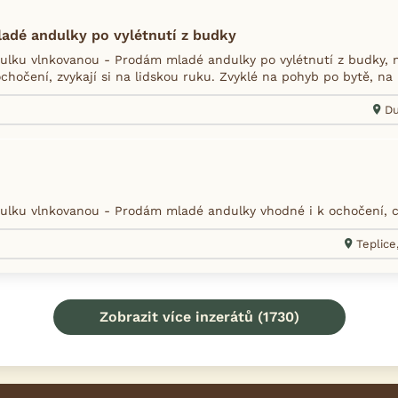
adé andulky po vylétnutí z budky
lku vlnkovanou - Prodám mladé andulky po vylétnutí z budky, n
hočení, zvykají si na lidskou ruku. Zvyklé na pohyb po bytě, na p
Du
lku vlnkovanou - Prodám mladé andulky vhodné i k ochočení, ce
Teplice,
Zobrazit více inzerátů (1730)