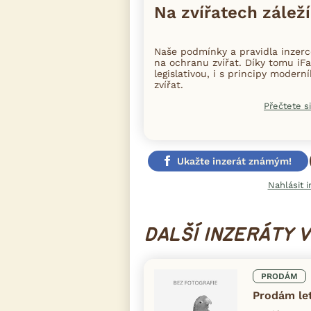
Na zvířatech záleží
Naše podmínky a pravidla inzer
na ochranu zvířat. Díky tomu iFa
legislativou, i s principy moder
zvířat.
Přečtete si
Ukažte inzerát známým!
Nahlásit i
DALŠÍ INZERÁTY 
PRODÁM
Prodám le