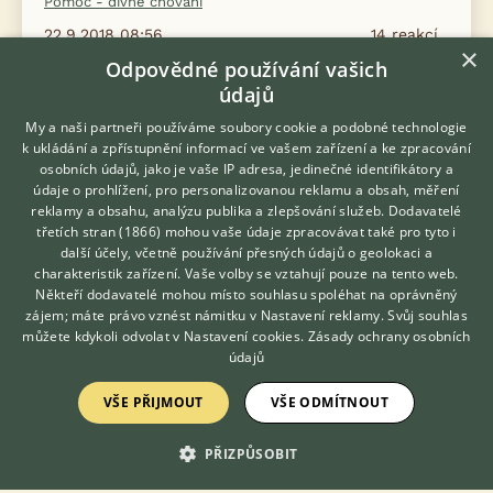
Pomoc - divné chování
22.9.2018 08:56
14
reakcí
×
Odpovědné používání vašich
Papoušek vyvrhuje potravu
údajů
24.8.2020 07:54
6
reakcí
My a naši partneři používáme soubory cookie a podobné technologie
k ukládání a zpřístupnění informací ve vašem zařízení a ke zpracování
Papoušci na známkách.
osobních údajů, jako je vaše IP adresa, jedinečné identifikátory a
9.4.2022 13:17
4
reakcí
údaje o prohlížení, pro personalizovanou reklamu a obsah, měření
reklamy a obsahu, analýzu publika a zlepšování služeb.
Dodavatelé
třetích stran (1866)
mohou vaše údaje zpracovávat také pro tyto i
Hledáte zvířecího kamaráda?
další účely, včetně používání přesných údajů o geolokaci a
Zdarma vám poradí
Zobrazit více diskusí
charakteristik zařízení. Vaše volby se vztahují pouze na tento web.
VETERINÁŘ ONLINE
Někteří dodavatelé mohou místo souhlasu spoléhat na oprávněný
KONZULTOVAT S
zájem; máte právo vznést námitku v
Nastavení reklamy
. Svůj souhlas
VETERINÁŘEM
můžete kdykoli odvolat v
Nastavení cookies
.
Zásady ochrany osobních
údajů
VŠE PŘIJMOUT
VŠE ODMÍTNOUT
KONTAKT DO REDAKCE WEBU
PŘIZPŮSOBIT
redakce@ifauna.cz