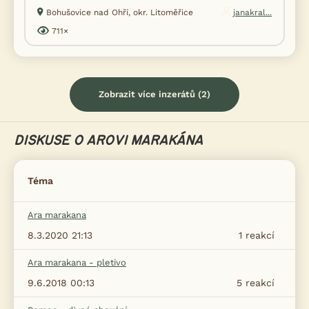
Bohušovice nad Ohří, okr. Litoměřice
janakral...
711×
Zobrazit více inzerátů (2)
DISKUSE O AROVI MARAKÁNA
Téma
Ara marakana
8.3.2020 21:13
1
reakcí
Ara marakana - pletivo
9.6.2018 00:13
5
reakcí