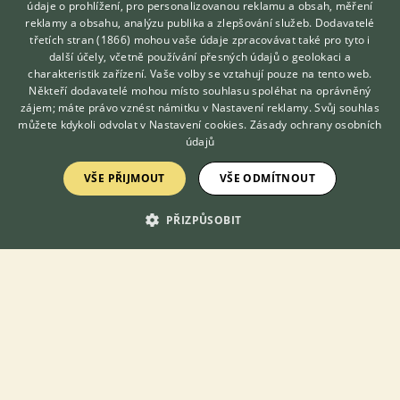
údaje o prohlížení, pro personalizovanou reklamu a obsah, měření
Téma
reklamy a obsahu, analýzu publika a zlepšování služeb.
Dodavatelé
třetích stran (1866)
mohou vaše údaje zpracovávat také pro tyto i
Hledáte zvířecího kamaráda?
další účely, včetně používání přesných údajů o geolokaci a
Zdarma vám poradí
Papoušíček šedokřídlý chov
charakteristik zařízení. Vaše volby se vztahují pouze na tento web.
VETERINÁŘ ONLINE
8.9.2019 11:39
7
reakcí
Někteří dodavatelé mohou místo souhlasu spoléhat na oprávněný
KONZULTOVAT S
zájem; máte právo vznést námitku v
Nastavení reklamy
. Svůj souhlas
VETERINÁŘEM
můžete kdykoli odvolat v
Rada – nic se nevylíhne
Nastavení cookies
.
Zásady ochrany osobních
údajů
20.1.2021 18:57
17
reakcí
VŠE PŘIJMOUT
VŠE ODMÍTNOUT
Míchanice
22.4.2021 13:36
6
reakcí
PŘIZPŮSOBIT
Prikrývanie klietky na noc
16.9.2021 09:50
6
reakcí
Papoušíček – pohlaví?
13.10.2020 19:14
1
reakcí
Prosím o potvrzení pohlaví
8.8.2022 15:42
2
reakcí