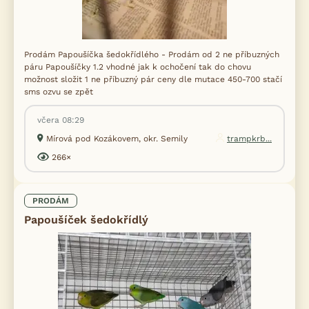
Prodám Papoušíčka šedokřídlého - Prodám od 2 ne příbuzných
páru Papoušíčky 1.2 vhodné jak k ochočení tak do chovu
možnost složit 1 ne příbuzný pár ceny dle mutace 450-700 stačí
sms ozvu se zpět
včera 08:29
Mírová pod Kozákovem, okr. Semily
trampkrb...
266×
PRODÁM
Papoušíček šedokřídlý