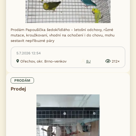
Prodám Papoušíčka šedokřídlého - letošní odchovy, různé
mutace, kroužkovaní, vhodní na ochočení i do chovu, mohu
sestavit nepříbuzné páry
5.7.2026 12:54
Ořechov, okr. Brno-venkov
BJ
212×
PRODÁM
Prodej