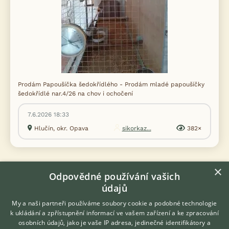
Prodám Papoušíčka šedokřídlého - Prodám mladé papoušíčky
šedokřídlé nar.4/26 na chov i ochočení
7.6.2026 18:33
Hlučín, okr. Opava
sikorkaz...
382×
×
Odpovědné používání vašich
Zobrazit více inzerátů (5)
údajů
My a naši partneři používáme soubory cookie a podobné technologie
DISKUSE O PAPOUŠÍČKOVI ŠEDOKŘÍDLÉM
k ukládání a zpřístupnění informací ve vašem zařízení a ke zpracování
osobních údajů, jako je vaše IP adresa, jedinečné identifikátory a