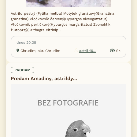
Astrild pestrý (Pytilia melba) Motýlek granátový(Granatina
granatina) Vločkovník červený(Hypargos niveoguttatus)
Vločkovník perličkový(Hypargos margaritatus) Zvonohlík
žlutoprsý(Crithagra citrinip...
dnes 20:39
Chrudim, okr. Chrudim
astrild6...
9×
PRODÁM
Predam Amadiny, astrildy...