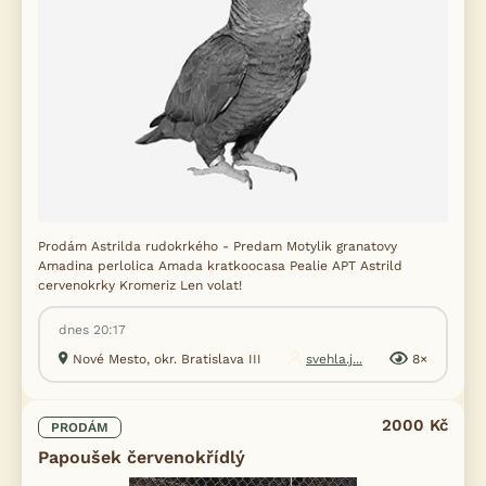
Prodám Astrilda rudokrkého - Predam Motylik granatovy
Amadina perlolica Amada kratkoocasa Pealie APT Astrild
cervenokrky Kromeriz Len volat!
dnes 20:17
Nové Mesto, okr. Bratislava III
svehla.j...
8×
2000 Kč
PRODÁM
Papoušek červenokřídlý