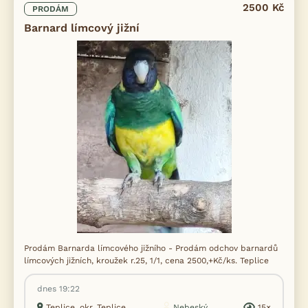
2500 Kč
PRODÁM
Barnard límcový jižní
Prodám Barnarda límcového jižního - Prodám odchov barnardů
límcových jižních, kroužek r.25, 1/1, cena 2500,+Kč/ks. Teplice
dnes 19:22
Teplice, okr. Teplice
Nebeský
15×