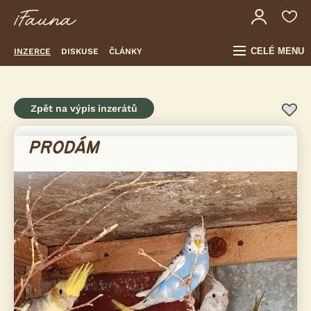
CELÉ MENU
INZERCE
DISKUSE
ČLÁNKY
Zpět na výpis inzerátů
PRODÁM