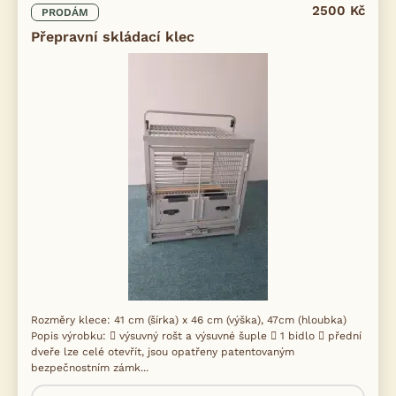
2500 Kč
PRODÁM
Přepravní skládací klec
Rozměry klece: 41 cm (šírka) x 46 cm (výška), 47cm (hloubka)
Popis výrobku:  výsuvný rošt a výsuvné šuple  1 bidlo  přední
dveře lze celé otevřít, jsou opatřeny patentovaným
bezpečnostním zámk...