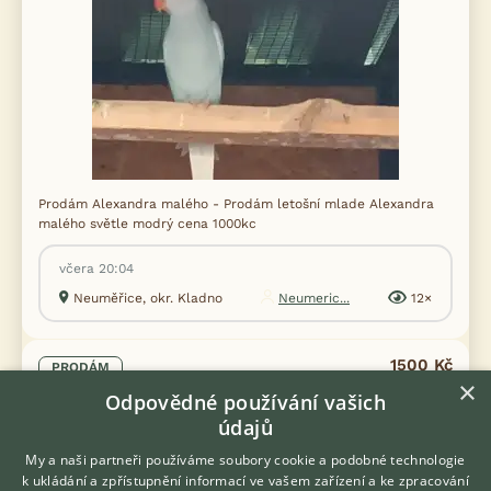
Prodám Alexandra malého - Prodám letošní mlade Alexandra
malého světle modrý cena 1000kc
včera 20:04
Neuměřice, okr. Kladno
Neumeric...
12×
1500 Kč
PRODÁM
×
Alexandr malý
Odpovědné používání vašich
údajů
My a naši partneři používáme soubory cookie a podobné technologie
k ukládání a zpřístupnění informací ve vašem zařízení a ke zpracování