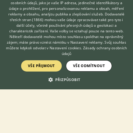
osobních údajů, jako je vaše IP adresa, jedinečné identifikátory a
údaje o prohlížení, pro personalizovanou reklamu a obsah, měření
reklamy a obsahu, analýzu publika a zlepšování služeb.
Dodavatelé
třetích stran (1866)
mohou vaše údaje zpracovávat také pro tyto i
Hledáte zvířecího kamaráda?
další účely, včetně používání přesných údajů o geolokaci a
Zdarma vám poradí
charakteristik zařízení. Vaše volby se vztahují pouze na tento web.
VETERINÁŘ ONLINE
Někteří dodavatelé mohou místo souhlasu spoléhat na oprávněný
KONZULTOVAT S
zájem; máte právo vznést námitku v
Nastavení reklamy
. Svůj souhlas
VETERINÁŘEM
můžete kdykoli odvolat v
Nastavení cookies
.
Zásady ochrany osobních
Prodám Alexandra malého - Prodám alexandry malé latino cena
údajů
1500kc
VŠE PŘIJMOUT
VŠE ODMÍTNOUT
včera 19:59
Neuměřice, okr. Kladno
Neumeric...
14×
PŘIZPŮSOBIT
Zobrazit více inzerátů (1718)