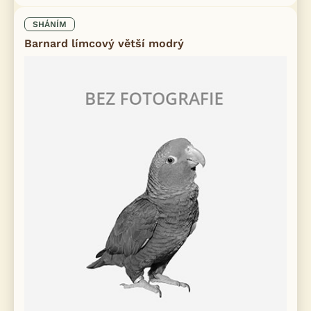
SHÁNÍM
Barnard límcový větší modrý