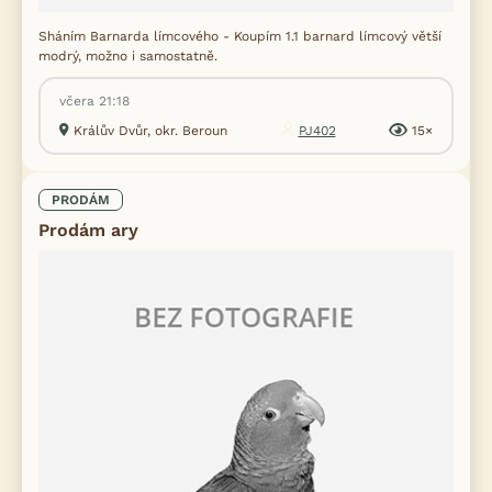
Sháním Barnarda límcového - Koupím 1.1 barnard límcový větší
modrý, možno i samostatně.
včera 21:18
Králův Dvůr, okr. Beroun
PJ402
15×
PRODÁM
Prodám ary