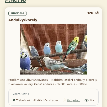
PTACTVO
120 Kč
PRODÁM
Andulky/korely
Prodám Andulku vlnkovanou - Nabízím letošní andulky a korely
z venkovní voliéry. Cena: andulka - 120Kč korela - 300Kč
včera 22:44
Třeboň, okr. Jindřichův Hradec
tichy.da...
14×