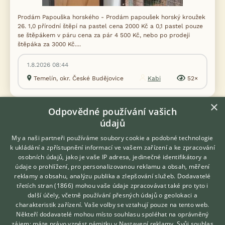
Prodám Papouška horského - Prodám papoušek horský kroužek
26. 1,0 přírodní štěpí na pastel cena 2000 Kč a 0,1 pastel pouze
se štěpákem v páru cena za pár 4 500 Kč, nebo po prodeji
štěpáka za 3000 Kč....
1.8.2026 08:44
Temelín, okr. České Budějovice
Kabi
52×
×
Odpovědné používání vašich
údajů
Zobrazit více inzerátů (32)
My a naši partneři používáme soubory cookie a podobné technologie
k ukládání a zpřístupnění informací ve vašem zařízení a ke zpracování
osobních údajů, jako je vaše IP adresa, jedinečné identifikátory a
DISKUSE O PAPOUŠKOVI HORSKÉM
údaje o prohlížení, pro personalizovanou reklamu a obsah, měření
reklamy a obsahu, analýzu publika a zlepšování služeb.
Dodavatelé
třetích stran (1866)
mohou vaše údaje zpracovávat také pro tyto i
Téma
Hledáte zvířecího kamaráda?
další účely, včetně používání přesných údajů o geolokaci a
Zdarma vám poradí
charakteristik zařízení. Vaše volby se vztahují pouze na tento web.
VETERINÁŘ ONLINE
Hnízdění a odchov
Někteří dodavatelé mohou místo souhlasu spoléhat na oprávněný
KONZULTOVAT S
zájem; máte právo vznést námitku v
Nastavení reklamy
. Svůj souhlas