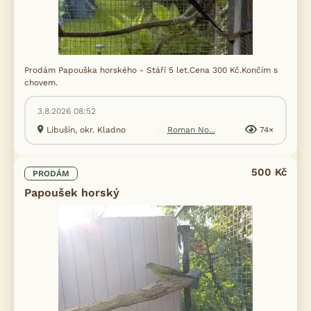
Prodám Papouška horského - Stáří 5 let.Cena 300 Kč.Končím s
chovem.
3.8.2026 08:52
Libušín, okr. Kladno
Roman No...
74×
500 Kč
PRODÁM
Papoušek horský