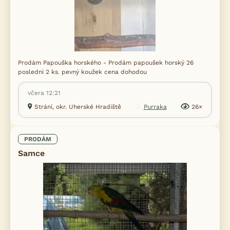
Prodám Papouška horského - Prodám papoušek horský 26
posledni 2 ks. pevný koužek cena dohodou
včera 12:21
Strání, okr. Uherské Hradiště
Purraka
26×
PRODÁM
Samce