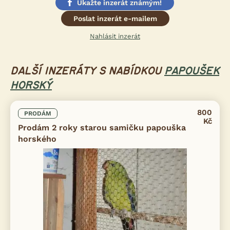
Ukažte inzerát známým!
Poslat inzerát e-mailem
Nahlásit inzerát
DALŠÍ INZERÁTY S NABÍDKOU
PAPOUŠEK
HORSKÝ
800
PRODÁM
Kč
Prodám 2 roky starou samičku papouška
horského