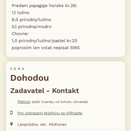
Predam papagaje horske kr.26:
1,1 lutino
6,0 prirodny/lutino
0,1 prirodna/modro
Chovne:
1,0 prirodny/lutino/pastel kr.20
poprosim len volat nepisat SMS
CENA
Dohodou
Zadavatel - Kontakt
Patooo
(další inzeráty od tohoto uživatele)
Pro zobrazení telefonu se přihlaste
Leopoldov, okr. Hlohovec